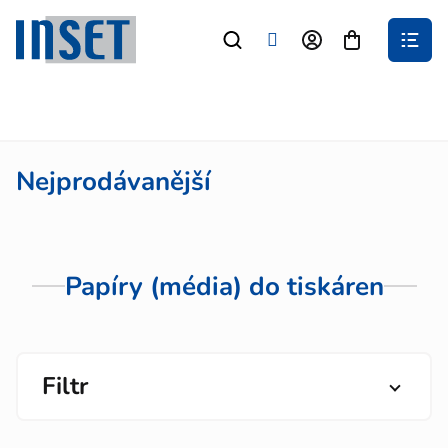
Přejít
na
Nákupní
obsah
košík
Nejprodávanější
Papíry (média) do tiskáren
Filtr