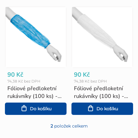
V
ý
p
i
s
p
r
o
90 Kč
90 Kč
74,38 Kč bez DPH
74,38 Kč bez DPH
d
Fóliové předloketní
Fóliové předloketní
u
rukávníky (100 ks) -
rukávníky (100 ks) -
modré
bílé
k
Do košíku
Do košíku
t
2
položek celkem
ů
O