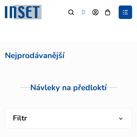
Přejít
na
Nákupní
obsah
košík
Nejprodávanější
Návleky na předloktí
Filtr