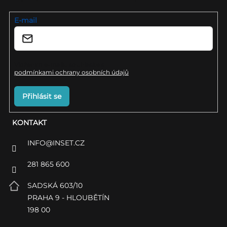
t
p
í
E-mail
i
s
u
Vložením e-mailu souhlasíte s
podmínkami ochrany osobních údajů
Přihlásit se
KONTAKT
INFO
@
INSET.CZ
281 865 600
SADSKÁ 603/10
PRAHA 9 - HLOUBĚTÍN
198 00