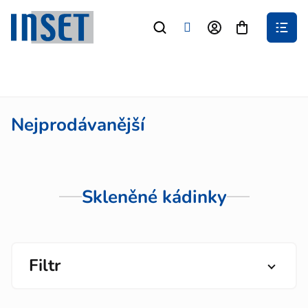
Přejít
na
Nákupní
obsah
košík
Nejprodávanější
Skleněné kádinky
Filtr