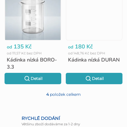
135 Kč
180 Kč
od
od
od 111,57 Kč bez DPH
od 148,76 Kč bez DPH
Kádinka nízká BORO-
Kádinka nízká DURAN
3.3
Detail
Detail
4
položek celkem
O
v
l
RYCHLÉ DODÁNÍ
Většinu zboží dodáváme za 1-2 dny
á