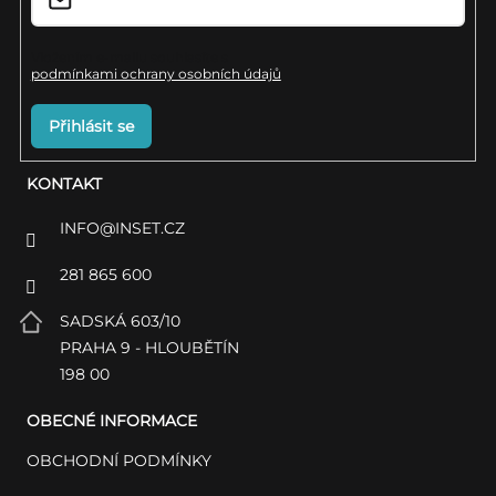
s
u
Vložením e-mailu souhlasíte s
podmínkami ochrany osobních údajů
Přihlásit se
KONTAKT
INFO
@
INSET.CZ
281 865 600
SADSKÁ 603/10
PRAHA 9 - HLOUBĚTÍN
198 00
OBECNÉ INFORMACE
OBCHODNÍ PODMÍNKY