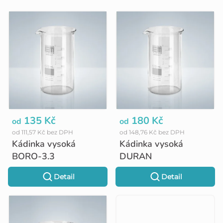
V
ý
p
i
s
p
r
o
135 Kč
180 Kč
od
od
od 111,57 Kč bez DPH
od 148,76 Kč bez DPH
d
Kádinka vysoká
Kádinka vysoká
u
BORO-3.3
DURAN
k
Detail
Detail
t
ů