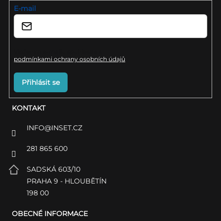
í
E-mail
i
s
u
Vložením e-mailu souhlasíte s
podmínkami ochrany osobních údajů
Přihlásit se
KONTAKT
INFO
@
INSET.CZ
281 865 600
SADSKÁ 603/10
PRAHA 9 - HLOUBĚTÍN
198 00
OBECNÉ INFORMACE