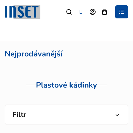
Přejít
na
Nákupní
obsah
košík
Nejprodávanější
Plastové kádinky
Filtr