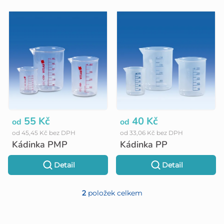
V
ý
p
i
s
p
r
o
55 Kč
40 Kč
od
od
od 45,45 Kč bez DPH
od 33,06 Kč bez DPH
d
Kádinka PMP
Kádinka PP
u
Detail
Detail
k
t
2
položek celkem
O
ů
v