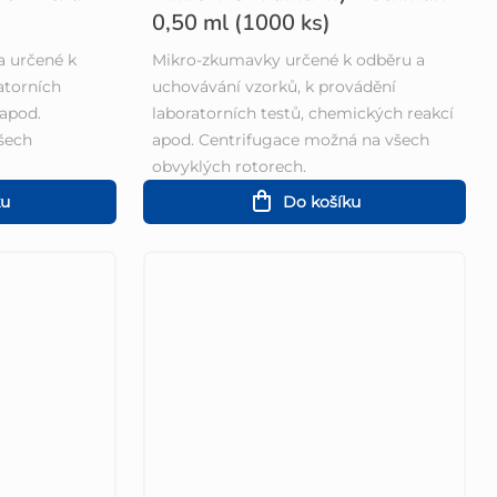
0,50 ml (1000 ks)
a určené k
Mikro-zkumavky určené k odběru a
atorních
uchovávání vzorků, k provádění
 apod.
laboratorních testů, chemických reakcí
šech
apod. Centrifugace možná na všech
obvyklých rotorech.
ku
Do košíku