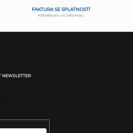
FAKTURA SE SPLATNOSTÍ
Klikněte pro víc informací
T NEWSLETTER
 e-mail a my vám
ílat informace o
duktech na našem e-