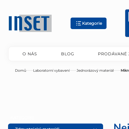
Přejít
na
obsah
Kategorie
O NÁS
BLOG
PRODÁVANÉ 
Domů
Laboratorní vybavení
Jednorázový materiál
Mik
P
Přeskočit
KATEGORIE
kategorie
Ne