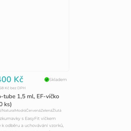
00 Kč
Skladem
,58 Kč bez DPH
-tube 1,5 ml, EF-víčko
0 ks)
í/Natural
Modrá
Červená
Zelená
Žlutá
zkumavky s EasyFit víčkem
 k odběru a uchovávání vzorků,