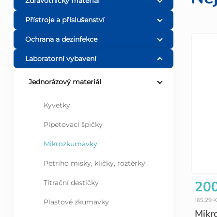
o
Zdravotnický materiál
Přístroje a příslušenství
s
Ochrana a dezinfekce
V
t
Laboratorní vybavení
ý
r
Jednorázový materiál
p
a
Kyvetky
i
n
Pipetovací špičky
s
n
Mikrozkumavky
p
Petriho misky, kličky, roztěrky
í
200
Titrační destičky
r
p
165,29 
Plastové zkumavky
o
Mikr