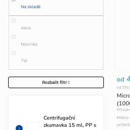
Na skladě
Akce
Novinka
Tip
4
od
Rozbalit filtr
od 330
Micro
(100
TOP 10 PRODUKTŮ
Přírodn
Centrifugační
Mikro-
zkumavka 15 ml, PP s
určené