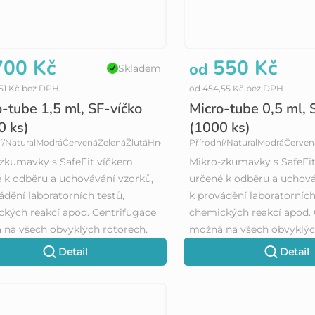
00 Kč
550 Kč
od
Skladem
51 Kč bez DPH
od 454,55 Kč bez DPH
-tube 1,5 ml, SF-víčko
Micro-tube 0,5 ml, 
0 ks)
(1000 ks)
í/Natural
Modrá
Červená
Zelená
Žlutá
Hnědá/Amber
Přírodní/Natural
Modrá
Červen
zkumavky s SafeFit víčkem
Mikro-zkumavky s SafeFi
 k odběru a uchovávání vzorků,
určené k odběru a uchová
ádění laboratorních testů,
k provádění laboratorních
kých reakcí apod. Centrifugace
chemických reakcí apod. 
na všech obvyklých rotorech.
možná na všech obvyklýc
Detail
Detail