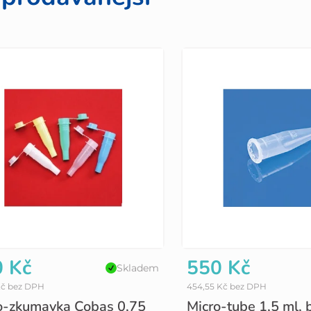
 Kč
550 Kč
Skladem
Kč bez DPH
454,55 Kč bez DPH
o-zkumavka Cobas 0,75
Micro-tube 1,5 ml, 