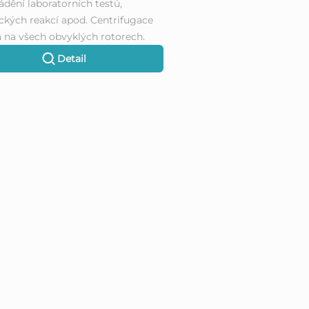
ádění laboratorních testů,
kých reakcí apod. Centrifugace
na všech obvyklých rotorech.
Detail
O
v
l
á
d
a
c