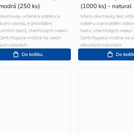
 modrá (250 ks)
(1000 ks) - natural
-zkumavky určené k odběru a
Mikro-zkumavky bez víčk
vání vzorků, k provádění
odběru a provádění labor
torních testů, chemických reakcí
testů, chemických reakcí
Centrifugace možná na všech
Centrifugace možná na v
ých rotorech.
obvyklých rotorech.
Do košíku
Do koší