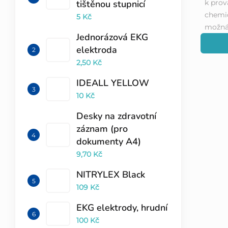
tištěnou stupnicí
k prov
chemic
5 Kč
možná 
Jednorázová EKG
elektroda
2,50 Kč
IDEALL YELLOW
10 Kč
Desky na zdravotní
záznam (pro
dokumenty A4)
9,70 Kč
NITRYLEX Black
109 Kč
EKG elektrody, hrudní
100 Kč