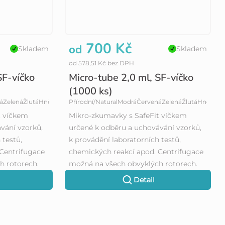
700 Kč
od
Skladem
Skladem
od 578,51 Kč bez DPH
SF-víčko
Micro-tube 2,0 ml, SF-víčko
(1000 ks)
á
Zelená
Žlutá
Hnědá/Amber
Přírodní/Natural
Modrá
Červená
Zelená
Žlutá
Hnědá/A
t víčkem
Mikro-zkumavky s SafeFit víčkem
vání vzorků,
určené k odběru a uchovávání vzorků,
 testů,
k provádění laboratorních testů,
Centrifugace
chemických reakcí apod. Centrifugace
h rotorech.
možná na všech obvyklých rotorech.
Detail