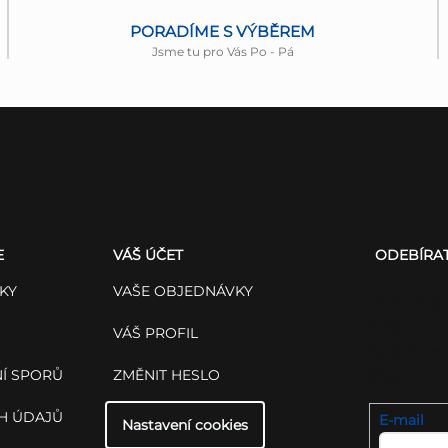
s
PORADÍME S VÝBĚREM
u
Jsme tu pro Vás Po - Pá
E
VÁŠ ÚČET
ODEBÍRA
KY
VAŠE OBJEDNÁVKY
Vložte svůj
budeme zas
VÁŠ PROFIL
nových pro
Í SPORŮ
ZMĚNIT HESLO
shopu.
H ÚDAJŮ
E-mail
Nastavení cookies