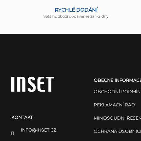
RYCHLÉ DODÁNÍ
Většinu zboží dodáváme za 1-2 dny
Z
á
OBECNÉ INFORMAC
p
OBCHODNÍ PODMÍN
a
REKLAMAČNÍ ŘÁD
KONTAKT
t
MIMOSOUDNÍ ŘEŠEN
INFO
@
INSET.CZ
OCHRANA OSOBNÍC
í