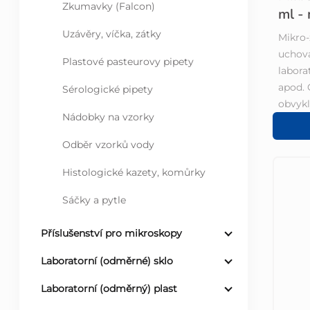
a
Zkumavky (Falcon)
ml -
d
n
Uzávěry, víčka, zátky
Mikro
uchová
u
e
Plastové pasteurovy pipety
labora
apod. 
Sérologické pipety
k
l
obvykl
Nádobky na vzorky
t
Odběr vzorků vody
ů
Histologické kazety, komůrky
Sáčky a pytle
Příslušenství pro mikroskopy
Laboratorní (odměrné) sklo
Laboratorní (odměrný) plast