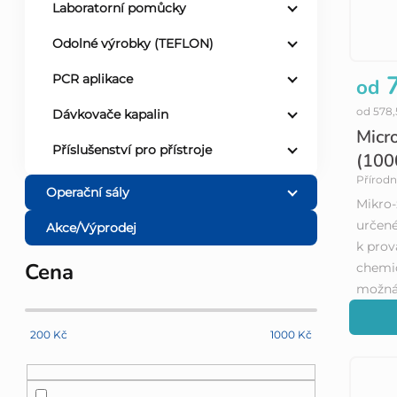
Laboratorní pomůcky
Odolné výrobky (TEFLON)
7
PCR aplikace
od
od 578,
Dávkovače kapalin
Micro
Příslušenství pro přístroje
(100
Přírodn
Operační sály
Mikro-
určené
Akce/Výprodej
k prov
Cena
chemic
možná 
200
Kč
1000
Kč