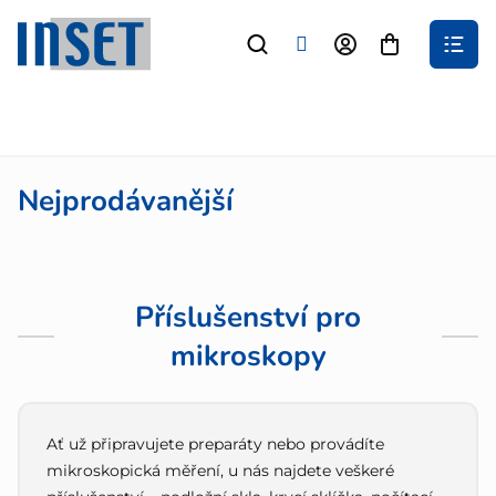
Přejít
na
Nákupní
obsah
košík
Nejprodávanější
Příslušenství pro
mikroskopy
Ať už připravujete preparáty nebo provádíte
mikroskopická měření, u nás najdete veškeré