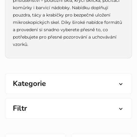
příslušenství – podložní skla, krycí sklíčka, počítací
komůrky i barvicí nádobky. Nabídku doplňují
pouzdra, tácy a krabičky pro bezpečné uložení
mikroskopických skel. Díky široké nabídce formátů
a provedení si snadno vyberete přesně to, co
potřebujete pro přesné pozorování a uchovávání
vzorků.
Kategorie
Filtr
V