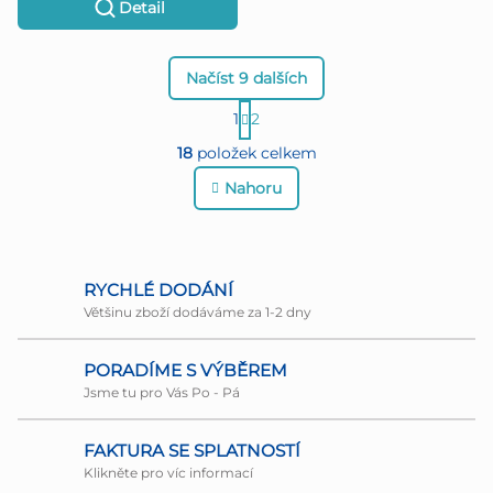
Detail
Načíst 9 dalších
S
1
2
O
t
18
položek celkem
r
v
Nahoru
á
l
n
á
k
d
RYCHLÉ DODÁNÍ
o
Většinu zboží dodáváme za 1-2 dny
a
v
c
PORADÍME S VÝBĚREM
á
Jsme tu pro Vás Po - Pá
í
n
p
í
FAKTURA SE SPLATNOSTÍ
r
Klikněte pro víc informací