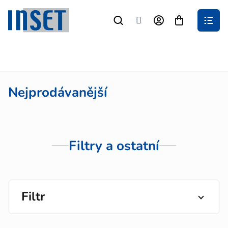
Přejít
na
Nákupní
obsah
košík
Nejprodávanější
Filtry a ostatní
Filtr