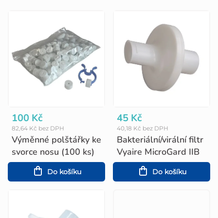
V
ý
p
i
s
p
r
o
100 Kč
45 Kč
82,64 Kč bez DPH
40,18 Kč bez DPH
d
Výměnné polštářky ke
Bakteriální/virální filtr
u
svorce nosu (100 ks)
Vyaire MicroGard IIB
k
Do košíku
Do košíku
t
ů