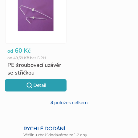
60 Kč
od
od 49,59 Kč bez DPH
PE šroubovací uzávěr
se střičkou
Detail
3
položek celkem
O
v
l
RYCHLÉ DODÁNÍ
Většinu zboží dodáváme za 1-2 dny
á