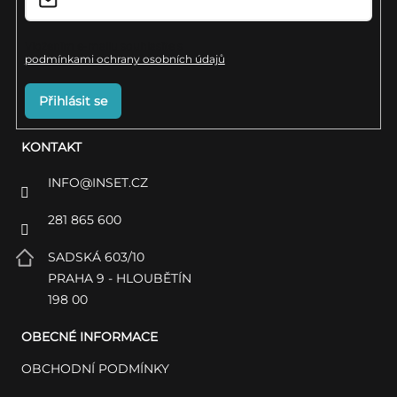
s
u
Vložením e-mailu souhlasíte s
podmínkami ochrany osobních údajů
Přihlásit se
KONTAKT
INFO
@
INSET.CZ
281 865 600
SADSKÁ 603/10
PRAHA 9 - HLOUBĚTÍN
198 00
OBECNÉ INFORMACE
OBCHODNÍ PODMÍNKY