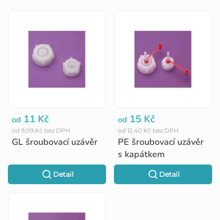
V
ý
p
i
s
p
r
o
11 Kč
15 Kč
od
od
od 9,09 Kč bez DPH
od 12,40 Kč bez DPH
d
GL šroubovací uzávěr
PE šroubovací uzávěr
u
s kapátkem
k
Detail
Detail
t
ů