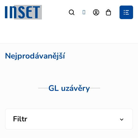
Přejít
na
Nákupní
obsah
košík
Nejprodávanější
GL uzávěry
Filtr