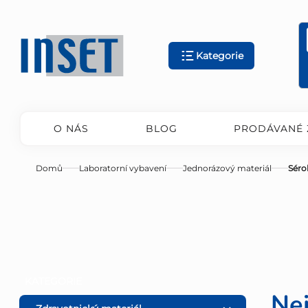
Přejít
na
obsah
Kategorie
O NÁS
BLOG
PRODÁVANÉ 
Domů
Laboratorní vybavení
Jednorázový materiál
Séro
P
Přeskočit
KATEGORIE
kategorie
Ne