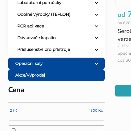
Laboratorní pomůcky
7
od
Odolné výrobky (TEFLON)
od 6,2
PCR aplikace
Sero
verz
Dávkovače kapalin
5 ml
10 
Příslušenství pro přístroje
Speciál
cca 3
Operační sály
Akce/Výprodej
Cena
2
Kč
1300
Kč