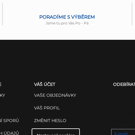
PORADÍME S VÝBĚREM
Jsme tu pro Vás Po - Pá
E
VÁŠ ÚČET
ODEBÍRA
KY
VAŠE OBJEDNÁVKY
Vložte svůj
budeme zas
VÁŠ PROFIL
nových pro
Í SPORŮ
ZMĚNIT HESLO
shopu.
H ÚDAJŮ
E-mail