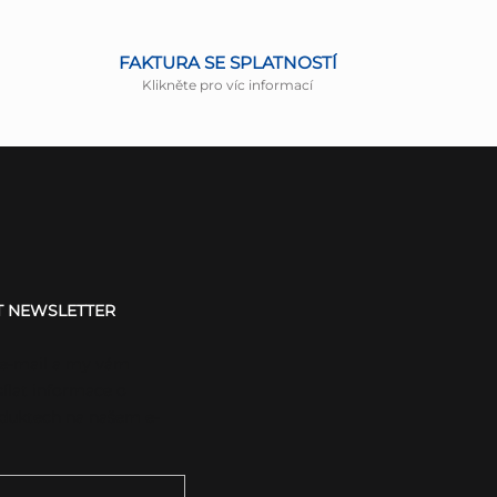
FAKTURA SE SPLATNOSTÍ
Klikněte pro víc informací
T NEWSLETTER
 e-mail a my vám
ílat informace o
duktech na našem e-