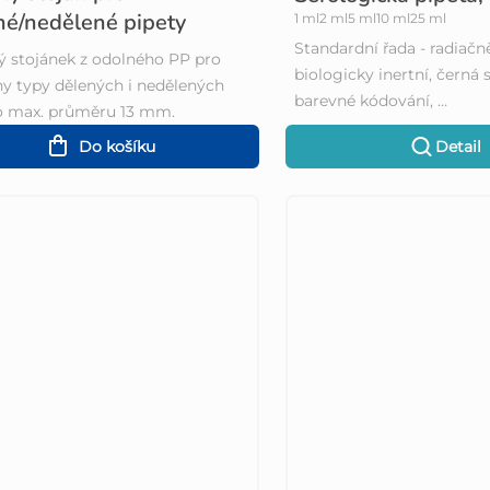
né/nedělené pipety
1 ml
2 ml
5 ml
10 ml
25 ml
Standardní řada - radiačně
 stojánek z odolného PP pro
biologicky inertní, černá 
y typy dělených i nedělených
barevné kódování, …
o max. průměru 13 mm.
Do košíku
Detail