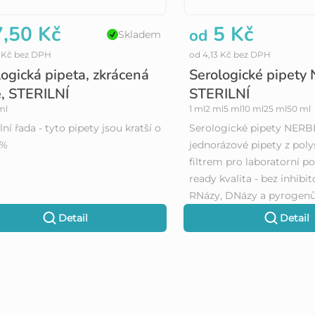
,50 Kč
5 Kč
od
Skladem
0 Kč bez DPH
od 4,13 Kč bez DPH
logická pipeta, zkrácená
Serologické pipety
e, STERILNÍ
STERILNÍ
ml
1 ml
2 ml
5 ml
10 ml
25 ml
50 ml
ní řada - tyto pipety jsou kratší o
Serologické pipety NERBE 
0%
jednorázové pipety z poly
filtrem pro laboratorní po
ready kvalita - bez inhibi
RNázy, DNázy a pyrogenů.
Detail
Detail
O
v