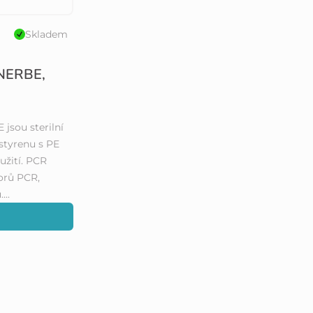
Skladem
 NERBE,
jsou sterilní
styrenu s PE
užití. PCR
torů PCR,
...