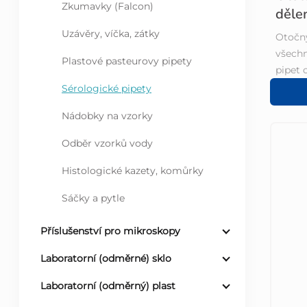
a
Zkumavky (Falcon)
děle
d
n
Uzávěry, víčka, zátky
Otočný
všechn
u
e
Plastové pasteurovy pipety
pipet 
Sérologické pipety
k
l
Nádobky na vzorky
t
Odběr vzorků vody
ů
Histologické kazety, komůrky
Sáčky a pytle
Příslušenství pro mikroskopy
Laboratorní (odměrné) sklo
Laboratorní (odměrný) plast