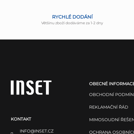
RYCHLÉ DODÁNÍ
Většinu zboží dodáváme za 1-2 dny
Z
á
OBECNÉ INFORMAC
p
OBCHODNÍ PODMÍN
a
REKLAMAČNÍ ŘÁD
KONTAKT
t
MIMOSOUDNÍ ŘEŠEN
INFO
@
INSET.CZ
OCHRANA OSOBNÍC