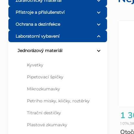
o
Zdravotnický materiál
Přístroje a příslušenství
s
Ochrana a dezinfekce
V
t
Laboratorní vybavení
ý
r
Jednorázový materiál
p
a
Kyvetky
i
n
Pipetovací špičky
s
n
Mikrozkumavky
p
Petriho misky, kličky, roztěrky
í
1 3
Titrační destičky
r
p
1 074,3
Plastové zkumavky
o
Otoč