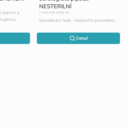
NESTERILNÍ
 sterilní a
1 ml
2 ml
5 ml
10 ml
stupnice,
Standardní řada - nesterilní provedení,
…
Detail