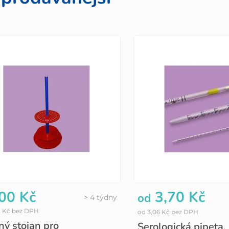
00 Kč
3,70 Kč
od
> 4 týdny
8 Kč bez DPH
od 3,06 Kč bez DPH
ný stojan pro
Serologická pipeta