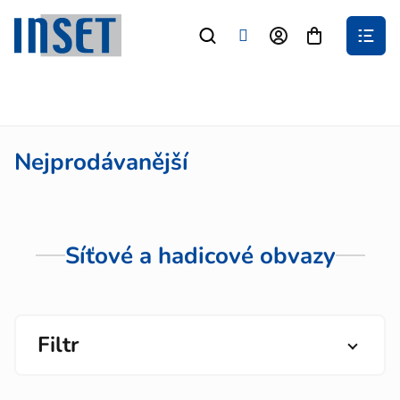
Přejít
na
Nákupní
obsah
košík
Nejprodávanější
Síťové a hadicové obvazy
Filtr