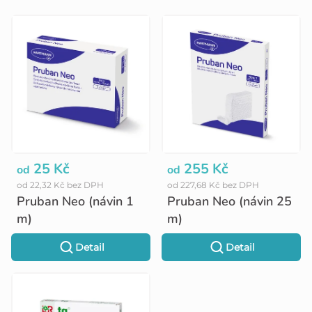
V
ý
p
i
s
p
r
o
25 Kč
255 Kč
od
od
od 22,32 Kč bez DPH
od 227,68 Kč bez DPH
d
Pruban Neo (návin 1
Pruban Neo (návin 25
u
m)
m)
k
Detail
Detail
t
ů