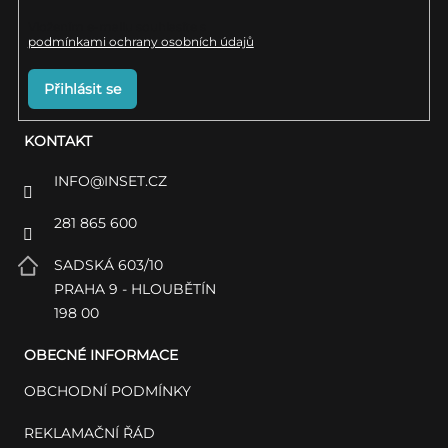
u
Vložením e-mailu souhlasíte s
podmínkami ochrany osobních údajů
Přihlásit se
KONTAKT
INFO
@
INSET.CZ
281 865 600
SADSKÁ 603/10
PRAHA 9 - HLOUBĚTÍN
198 00
OBECNÉ INFORMACE
OBCHODNÍ PODMÍNKY
REKLAMAČNÍ ŘÁD