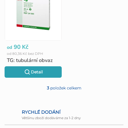
90 Kč
od
od 80,36 Kč bez DPH
TG: tubulární obvaz
Detail
3
položek celkem
O
v
l
RYCHLÉ DODÁNÍ
Většinu zboží dodáváme za 1-2 dny
á