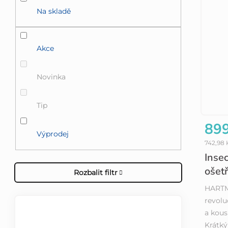
Na skladě
Akce
Novinka
Tip
899
Výprodej
742,98
Insec
ošet
Rozbalit filtr
HARTMA
revolu
a kou
TOP 10 PRODUKTŮ
Krátk