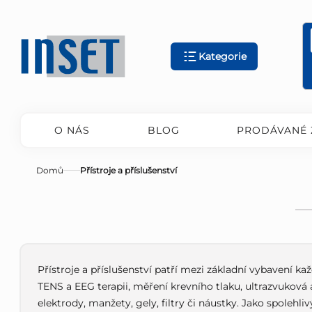
Přejít
na
obsah
Kategorie
O NÁS
BLOG
PRODÁVANÉ 
Domů
Přístroje a příslušenství
Přístroje a příslušenství patří mezi základní vybavení k
TENS a EEG terapii, měření krevního tlaku, ultrazvuková 
elektrody, manžety, gely, filtry či náustky. Jako spoleh