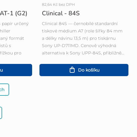
82,64 Kč bez DPH
 AT-1 (G2)
Clinical - 84S
G papír určený
Clinical 84S — černobílé standardní
iller
tiskové médium A7 (role šířky 84 mm
daný formát
a délky návinu 13,5 m) pro tiskárnu
stů s
Sony UP-D711MD. Cenově výhodná
řížkou pro
alternativa k Sony UPP-84S, přibližně...
ku
Do košíku
ích