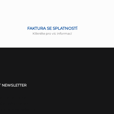
FAKTURA SE SPLATNOSTÍ
Klikněte pro víc informací
T NEWSLETTER
 e-mail a my vám
ílat informace o
duktech na našem e-