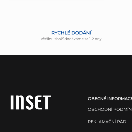
RYCHLÉ DODÁNÍ
Většinu zboží dodáváme za 1-2 dny
Z
á
OBECNÉ INFORMAC
p
OBCHODNÍ PODMÍN
a
REKLAMAČNÍ ŘÁD