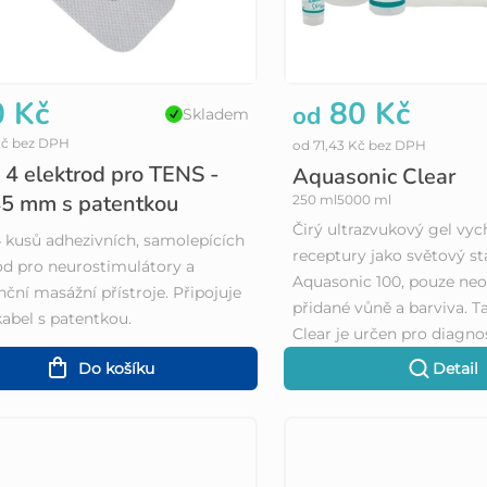
 Kč
80 Kč
od
Skladem
Kč bez DPH
od 71,43 Kč bez DPH
 4 elektrod pro TENS -
Aquasonic Clear
5 mm s patentkou
250 ml
5000 ml
Čirý ultrazvukový gel vych
 kusů adhezivních, samolepících
receptury jako světový s
od pro neurostimulátory a
Aquasonic 100, pouze ne
nční masážní přístroje. Připojuje
přidané vůně a barviva. 
kabel s patentkou.
Clear je určen pro diagnos
Do košíku
Detail