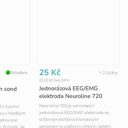
25 Kč
Skladem
< 2 týdny
22,32 Kč bez DPH
Jednorázová EEG/EMG
h sond
elektroda Neuroline 720
Neuroline 720 je samolepicí
 z vysoce
jednorázová EEG/EMG elektroda se
exu s hladkým
stříbrným/stříbrochloridovým
udrované
senzorem a vodivým vlhkým gelem
ě. Průměr 34