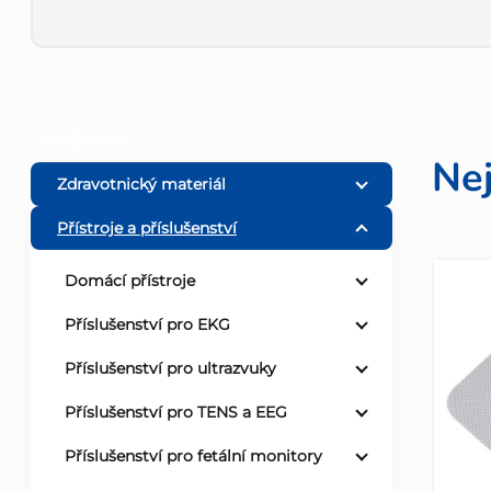
P
Přeskočit
KATEGORIE
kategorie
Ne
o
Zdravotnický materiál
Přístroje a příslušenství
s
V
Domácí přístroje
t
Příslušenství pro EKG
ý
r
Příslušenství pro ultrazvuky
p
a
Příslušenství pro TENS a EEG
i
n
Příslušenství pro fetální monitory