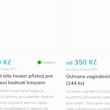
 Kč
350 Kč
od
Skladem
 Kč bez DPH
od 312,50 Kč bez DPH
t bite healer přístroj pro
Ochrana vaginálníc
ření bodnutí hmyzem
(144 ks)
NN Insect bite healer je
Ochrany vaginálních sond
ční přístroj pro ošetření bodnutí
kvalitního přírodního lat
snutí hmyzem pomocí tepla.
povrchem. Dostupné v p
ým soustředěným teplem na
nebo lubrikované variant