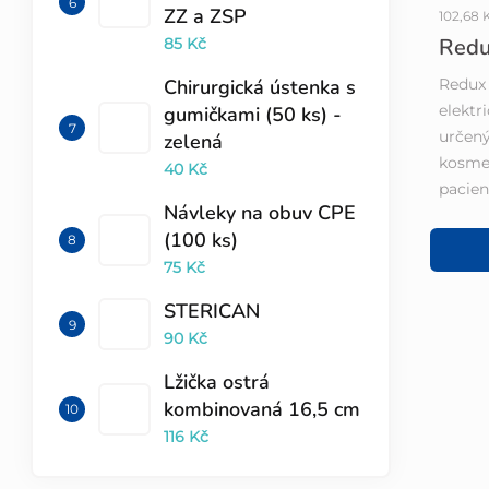
ZZ a ZSP
102,68
Redu
85 Kč
Chirurgická ústenka s
Redux 
elektr
gumičkami (50 ks) -
určený
zelená
kosmet
40 Kč
pacient
Návleky na obuv CPE
(100 ks)
75 Kč
STERICAN
90 Kč
Lžička ostrá
kombinovaná 16,5 cm
116 Kč