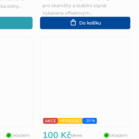
pro okamžitý a stabilní signál.
a stěny...
Vybavena offsetovým...
Do košíku
–20 %
AKCE
VÝPRODEJ
100 Kč
Skladem
Skladem
125 Kč