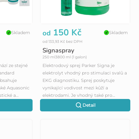
150 Kč
od
Skladem
Skladem
od 133,93 Kč bez DPH
Signaspray
250 ml
3800 ml (1 galon)
ází ze stejné
Elektrodový sprej Parker Signa je
tandard
elektrolyt vhodný pro stimulaci svalů a
obsahuje
EKG diagnostiku. Sprej poskytuje
Také Aquasonic
vynikající vodivost mezi kůží a
tické a...
elektrodami. Je vhodný také pro...
Detail