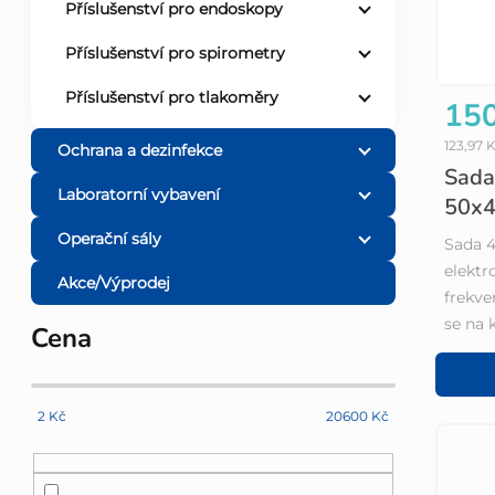
s
Příslušenství pro endoskopy
n
Příslušenství pro spirometry
p
í
Příslušenství pro tlakoměry
150
r
p
123,97 
Ochrana a dezinfekce
o
Sada
a
Laboratorní vybavení
50x4
d
n
Operační sály
Sada 4
elektr
u
e
Akce/Výprodej
frekve
se na 
k
Cena
l
t
2
Kč
20600
Kč
ů