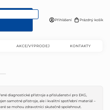
Přihlášení
Prázdný košík
Nákupní
košík
AKCE/VÝPRODEJ
KONTAKTY
řené diagnostické přístroje a příslušenství pro EKG,
n samotné přístroje, ale i kvalitní spotřební materiál –
 které se mohou zdravotníci skutečně spolehnout.