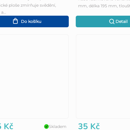
cké ploše zmírňuje svědění,
mm, délka 195 mm, tloušťk
a...
Do košíku
Detail
 Kč
35 Kč
Skladem