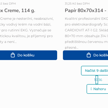
 Kč bez DPH
31,25 Kč bez DPH
x Creme, 114 g.
Papír 80x70x314 -
Creme je nesterilní, neabrazivní,
Kvalitní profesionální EK
icky vodivý krém na vodní bázi,
pro elektrokardiografy Sch
 pro rutinní EKG. Vyznačuje se
CARDIOVIT AT-1 G2. Sklá
ickou kvalitou, je příjemný pro
80×70 mm obsahuje 314 li
y a není...
předtištěnou červenou m
přesné...
Do košíku
Do koší
Načíst 9 dalš
S
1
36
O
t
Nahoru
v
r
l
á