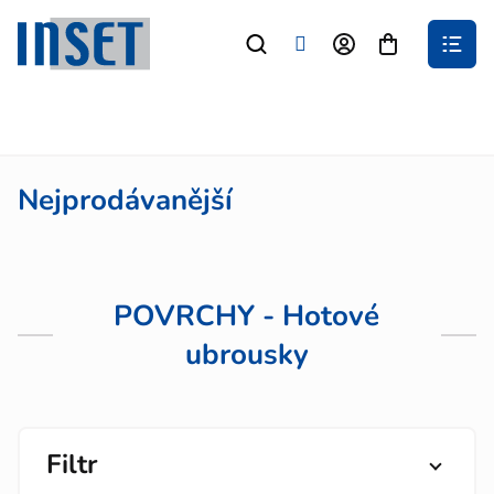
Přejít
na
Nákupní
obsah
košík
Nejprodávanější
POVRCHY - Hotové
ubrousky
Filtr