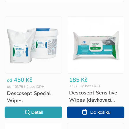
V
ý
p
i
s
p
r
o
450 Kč
185 Kč
od
165,18 Kč bez DPH
od 401,79 Kč bez DPH
d
Descosept Sensitive
Descosept Special
u
Wipes (dávkovací
Wipes
balení)
k
Detail
Do košíku
t