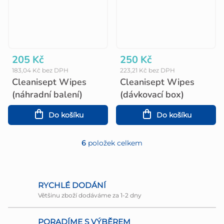
205 Kč
250 Kč
183,04 Kč bez DPH
223,21 Kč bez DPH
Cleanisept Wipes
Cleanisept Wipes
(náhradní balení)
(dávkovací box)
Do košíku
Do košíku
6
položek celkem
O
v
l
RYCHLÉ DODÁNÍ
Většinu zboží dodáváme za 1-2 dny
á
d
PORADÍME S VÝBĚREM