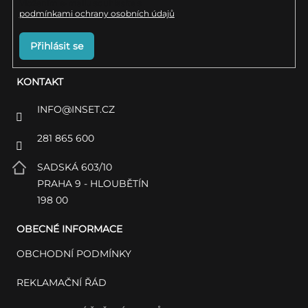
Vložením e-mailu souhlasíte s
podmínkami ochrany osobních údajů
Přihlásit se
KONTAKT
INFO
@
INSET.CZ
281 865 600
SADSKÁ 603/10
PRAHA 9 - HLOUBĚTÍN
198 00
OBECNÉ INFORMACE
OBCHODNÍ PODMÍNKY
REKLAMAČNÍ ŘÁD