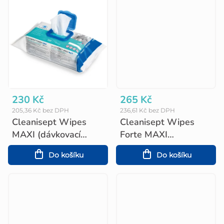
ů
230 Kč
265 Kč
205,36 Kč bez DPH
236,61 Kč bez DPH
Cleanisept Wipes
Cleanisept Wipes
MAXI (dávkovací
Forte MAXI
balení)
(dávkovací balení)
Do košíku
Do košíku