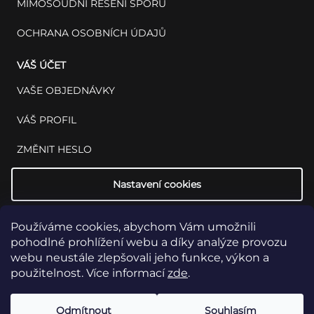
MIMOSOUDNÍ ŘEŠENÍ SPORŮ
OCHRANA OSOBNÍCH ÚDAJŮ
VÁŠ ÚČET
VAŠE OBJEDNÁVKY
VÁŠ PROFIL
ZMĚNIT HESLO
Nastavení cookies
Používáme cookies, abychom Vám umožnili
pohodlné prohlížení webu a díky analýze provozu
webu neustále zlepšovali jeho funkce, výkon a
použitelnost. Více informací
zde
.
Copyright 2026
INSET: Med & Lab
Všechna práva vyhrazena.
Upravit
Odmítnout
Souhlasím