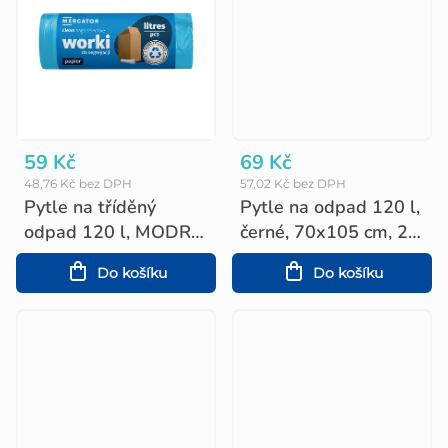
59 Kč
69 Kč
48,76 Kč bez DPH
57,02 Kč bez DPH
Pytle na tříděný
Pytle na odpad 120 l,
odpad 120 l, MODRÉ
černé, 70x105 cm, 25
(pro papír), 70x105
ks v roli
Do košíku
Do košíku
cm, 10 ks v roli