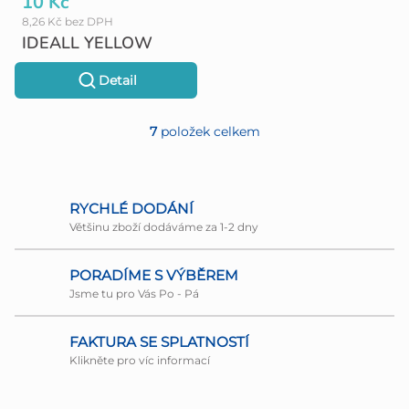
10 Kč
8,26 Kč bez DPH
IDEALL YELLOW
Detail
7
položek celkem
O
v
l
RYCHLÉ DODÁNÍ
Většinu zboží dodáváme za 1-2 dny
á
d
PORADÍME S VÝBĚREM
a
Jsme tu pro Vás Po - Pá
c
FAKTURA SE SPLATNOSTÍ
í
Klikněte pro víc informací
p