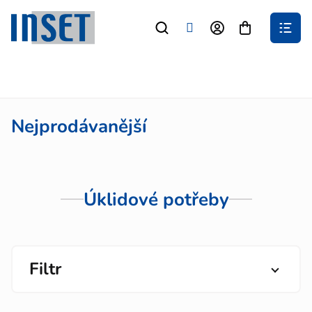
Přejít
na
Nákupní
obsah
košík
Nejprodávanější
Úklidové potřeby
Filtr