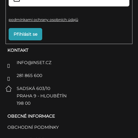
Vložením e-mailu souhlasíte s
podmínkami ochrany osobních údajů
Přihlásit se
KONTAKT
INFO
@
INSET.CZ
281 865 600
SADSKÁ 603/10
PRAHA 9 - HLOUBĚTÍN
198 00
OBECNÉ INFORMACE
OBCHODNÍ PODMÍNKY