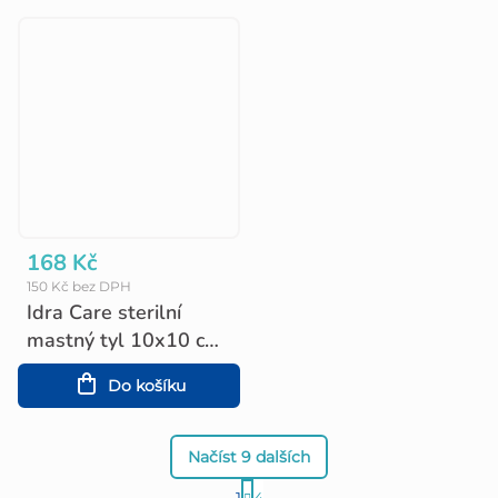
168 Kč
150 Kč bez DPH
Idra Care sterilní
mastný tyl 10x10 cm,
10 ks
Do košíku
Načíst 9 dalších
S