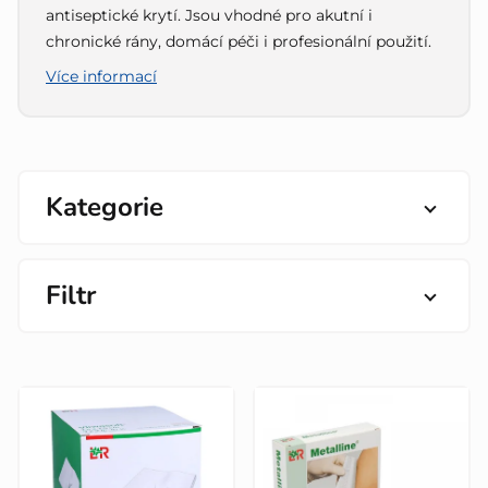
antiseptické krytí. Jsou vhodné pro akutní i
chronické rány, domácí péči i profesionální použití.
Více informací
Kategorie
Filtr
V
ý
p
i