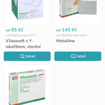
s
p
r
o
85 Kč
145 Kč
od
od
od 75,89 Kč bez DPH
od 129,46 Kč bez DPH
d
Vliwasoft s Y-
Metalline
u
nástřihem, sterilní
k
Detail
Detail
t
ů