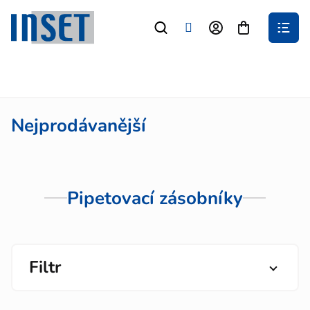
Přejít
na
Nákupní
obsah
košík
Nejprodávanější
Pipetovací zásobníky
Filtr