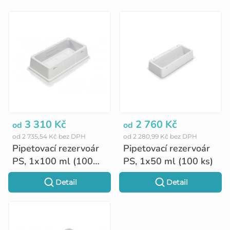
V
ý
p
i
s
p
r
o
3 310 Kč
2 760 Kč
od
od
od 2 735,54 Kč bez DPH
od 2 280,99 Kč bez DPH
d
Pipetovací rezervoár
Pipetovací rezervoár
u
PS, 1x100 ml (100
PS, 1x50 ml (100 ks)
ks)
k
Detail
Detail
t
ů