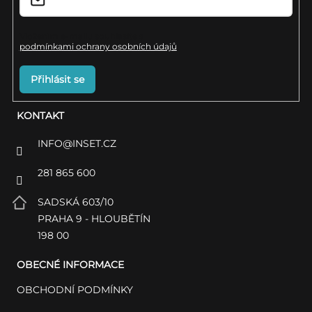
s
u
Vložením e-mailu souhlasíte s
podmínkami ochrany osobních údajů
Přihlásit se
KONTAKT
INFO
@
INSET.CZ
281 865 600
SADSKÁ 603/10
PRAHA 9 - HLOUBĚTÍN
198 00
OBECNÉ INFORMACE
OBCHODNÍ PODMÍNKY