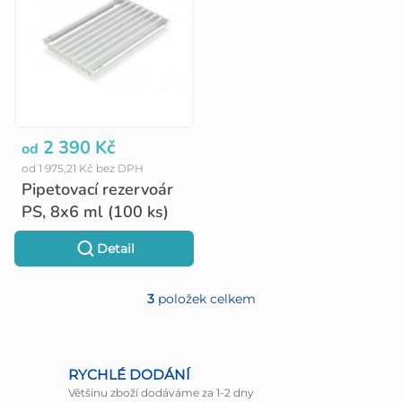
2 390 Kč
od
od 1 975,21 Kč bez DPH
Pipetovací rezervoár
PS, 8x6 ml (100 ks)
Detail
3
položek celkem
O
v
l
RYCHLÉ DODÁNÍ
Většinu zboží dodáváme za 1-2 dny
á