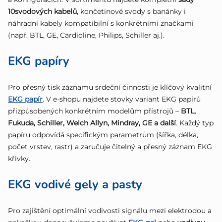
10svodových kabelů
, končetinové svody s banánky i
náhradní kabely kompatibilní s konkrétními značkami
(např. BTL, GE, Cardioline, Philips, Schiller aj.).
EKG papíry
Pro přesný tisk záznamu srdeční činnosti je klíčový kvalitní
EKG papír
. V e-shopu najdete stovky variant EKG papírů
přizpůsobených konkrétním modelům přístrojů –
BTL,
Fukuda, Schiller, Welch Allyn, Mindray, GE a další
. Každý typ
papíru odpovídá specifickým parametrům (šířka, délka,
počet vrstev, rastr) a zaručuje čitelný a přesný záznam EKG
křivky.
EKG vodivé gely a pasty
Pro zajištění optimální vodivosti signálu mezi elektrodou a