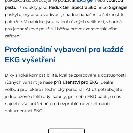
pokožkou doporučujeme používat
EKG gel
nebo
vodivou
pastu
. Produkty jako
Redux Gel
,
Spectra 360
nebo
Signagel
poskytují vysokou vodivost, snadné nanášení a šetrnost k
pokožce. V nabídce jsou balení různých velikostí, vhodná
pro jednorázové použití i běžný provoz zdravotnického
zařízení.
Profesionální vybavení pro každé
EKG vyšetření
Díky široké kompatibilitě, kvalitě zpracování a dostupnosti
různých variant je naše
příslušenství pro EKG
ideální
volbou pro lékaře i technický personál. Ať už potřebujete
jednorázové elektrody, kabely, gel nebo EKG papír, u nás
najdete vše potřebné pro bezproblémové snímání i
dokumentaci EKG.