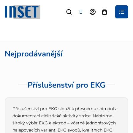
Přejít
na
Nákupní
obsah
košík
Nejprodávanější
Příslušenství pro EKG
Příslušenství pro EKG slouží k přesnému snímání a
dokumentaci elektrické aktivity srdce. Nabízíme
široký výběr EKG elektrod – včetně jednorázových
nalepovacích variant, EKG svodů, kvalitních EKG