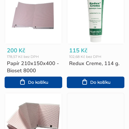
p
i
s
p
r
o
200 Kč
115 Kč
178,57 Kč bez DPH
102,68 Kč bez DPH
d
Papír 210x150x400 -
Redux Creme, 114 g.
u
Bioset 8000
k
Do košíku
Do košíku
t
ů