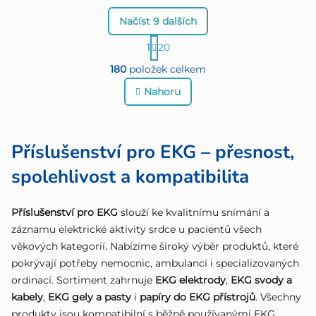
Načíst 9 dalších
S
1
20
O
t
180
položek celkem
r
v
Nahoru
á
l
n
á
Příslušenství pro EKG – přesnost,
k
d
o
spolehlivost a kompatibilita
a
v
c
á
Příslušenství pro EKG
slouží ke kvalitnímu snímání a
í
záznamu elektrické aktivity srdce u pacientů všech
n
věkových kategorií. Nabízíme široký výběr produktů, které
p
í
pokrývají potřeby nemocnic, ambulancí i specializovaných
r
ordinací. Sortiment zahrnuje
EKG elektrody
,
EKG svody a
v
kabely
,
EKG gely a pasty
i
papíry do EKG přístrojů
. Všechny
produkty jsou kompatibilní s běžně používanými EKG