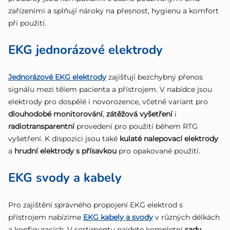
k
zařízeními a splňují nároky na přesnost, hygienu a komfort
y
při použití.
v
EKG jednorázové elektrody
ý
p
Jednorázové
EKG elektrody
zajišťují bezchybný přenos
i
signálu mezi tělem pacienta a přístrojem. V nabídce jsou
elektrody pro dospělé i novorozence, včetně variant pro
s
dlouhodobé monitorování
,
zátěžová vyšetření
i
u
radiotransparentní
provedení pro použití během RTG
vyšetření. K dispozici jsou také
kulaté nalepovací elektrody
a
hrudní elektrody s přísavkou
pro opakované použití.
EKG svody a kabely
Pro zajištění správného propojení EKG elektrod s
přístrojem nabízíme
EKG kabely a svody
v různých délkách
a konfiguracích. V sortimentu najdete kompletní
sady