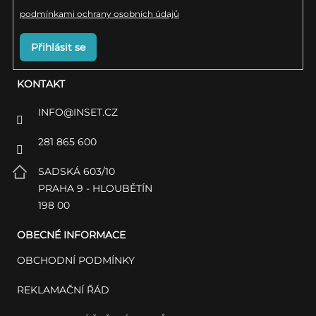
Vložením e-mailu souhlasíte s
podmínkami ochrany osobních údajů
Přihlásit se
KONTAKT
INFO
@
INSET.CZ
281 865 600
SADSKÁ 603/10
PRAHA 9 - HLOUBĚTÍN
198 00
OBECNÉ INFORMACE
OBCHODNÍ PODMÍNKY
REKLAMAČNÍ ŘÁD