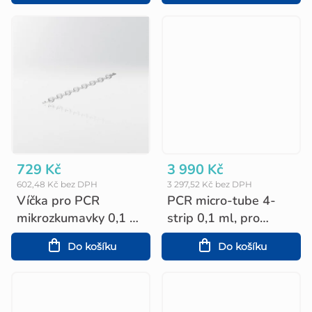
t
ů
729 Kč
3 990 Kč
602,48 Kč bez DPH
3 297,52 Kč bez DPH
Víčka pro PCR
PCR micro-tube 4-
mikrozkumavky 0,1 ml
strip 0,1 ml, pro
a 0,2ml, kupolovitá,
Corbett a Rotor-Gene
Do košíku
Do košíku
8-stripy (125 ks)
(1.000 ks)