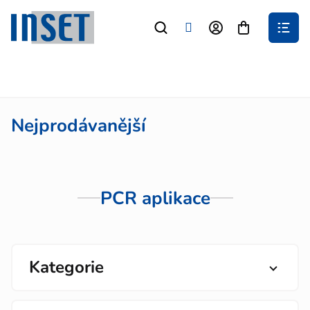
Přejít
na
Nákupní
obsah
košík
Nejprodávanější
PCR aplikace
Kategorie