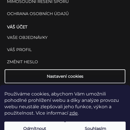
MIMOSOUDNÍ ŘEŠENÍ SPORŮ
OCHRANA OSOBNÍCH ÚDAJŮ
VÁŠ ÚČET
VAŠE OBJEDNÁVKY
VÁŠ PROFIL
ZMĚNIT HESLO
Nastavení cookies
Používáme cookies, abychom Vám umožnili
pohodlné prohlížení webu a díky analýze provozu
webu neustále zlepšovali jeho funkce, výkon a
použitelnost. Více informací
zde
.
Copyright 2026
INSET: Med & Lab
Všechna práva vyhrazena.
Upravit
Odmítnout
Souhlasím