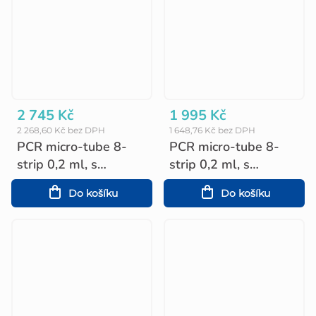
2 745 Kč
1 995 Kč
2 268,60 Kč bez DPH
1 648,76 Kč bez DPH
PCR micro-tube 8-
PCR micro-tube 8-
strip 0,2 ml, s
strip 0,2 ml, s
matovanými víčky
plochými víčky (120
Do košíku
Do košíku
(120 ks)
ks)