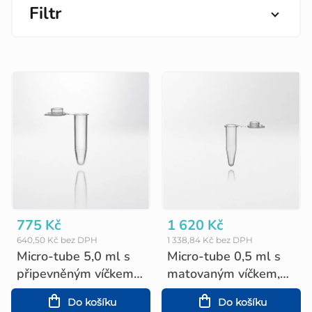
Filtr
V
ý
p
i
s
p
r
o
775 Kč
1 620 Kč
640,50 Kč bez DPH
1 338,84 Kč bez DPH
d
Micro-tube 5,0 ml s
Micro-tube 0,5 ml s
u
připevněným víčkem,
matovaným víčkem,
PCR Ready (200 ks)
PCR Ready (1000 ks)
k
Do košíku
Do košíku