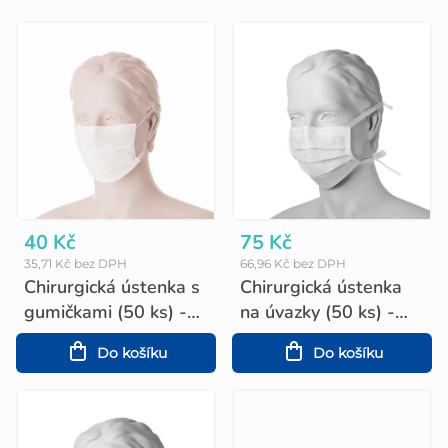
V
ý
p
i
s
p
r
o
40 Kč
75 Kč
35,71 Kč bez DPH
66,96 Kč bez DPH
d
Chirurgická ústenka s
Chirurgická ústenka
u
gumičkami (50 ks) -
na úvazky (50 ks) -
bílá
bílá
k
Do košíku
Do košíku
t
ů