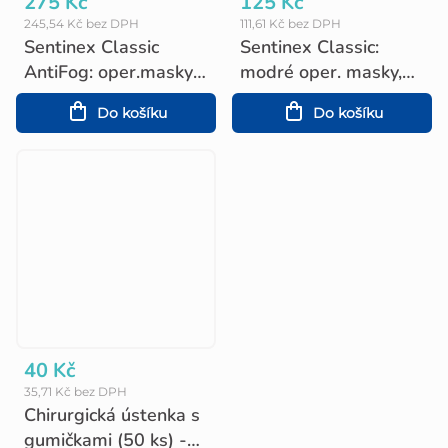
275 Kč
125 Kč
245,54 Kč bez DPH
111,61 Kč bez DPH
Sentinex Classic
Sentinex Classic:
AntiFog: oper.masky,
modré oper. masky,
úvazky, 50ks
úvazky 50 ks
Do košíku
Do košíku
40 Kč
35,71 Kč bez DPH
Chirurgická ústenka s
gumičkami (50 ks) -