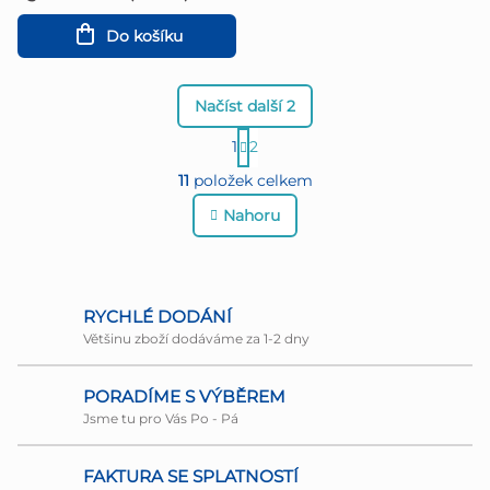
modrá
Do košíku
Načíst další 2
S
1
2
O
t
11
položek celkem
r
v
Nahoru
á
l
n
á
k
d
RYCHLÉ DODÁNÍ
o
Většinu zboží dodáváme za 1-2 dny
a
v
c
PORADÍME S VÝBĚREM
á
Jsme tu pro Vás Po - Pá
í
n
p
í
FAKTURA SE SPLATNOSTÍ