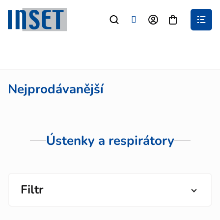
Přejít
na
Nákupní
obsah
košík
Nejprodávanější
Ústenky a respirátory
Filtr