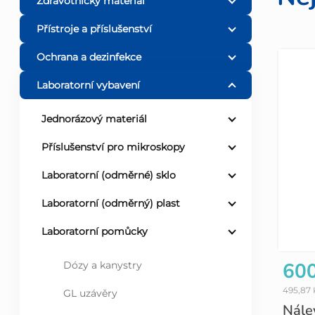
o
Zdravotnický materiál
Přístroje a příslušenství
s
Ochrana a dezinfekce
V
t
Laboratorní vybavení
ý
r
Jednorázový materiál
p
a
Příslušenství pro mikroskopy
i
n
Laboratorní (odměrné) sklo
s
Laboratorní (odměrný) plast
n
Laboratorní pomůcky
p
í
600
Dózy a kanystry
r
p
495,87
GL uzávěry
o
Nále