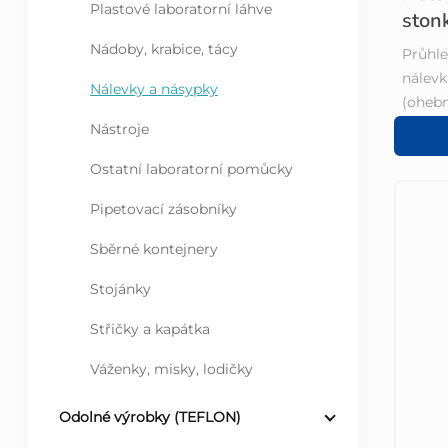
a
Plastové laboratorní láhve
ston
d
n
Nádoby, krabice, tácy
Průhle
nálevk
u
e
Nálevky a násypky
(oheb
Nástroje
k
l
Ostatní laboratorní pomůcky
t
Pipetovací zásobníky
ů
Sběrné kontejnery
Stojánky
Střičky a kapátka
Váženky, misky, lodičky
Odolné výrobky (TEFLON)