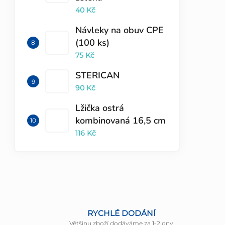
40 Kč
Návleky na obuv CPE
(100 ks)
75 Kč
STERICAN
90 Kč
Lžička ostrá
kombinovaná 16,5 cm
116 Kč
RYCHLÉ DODÁNÍ
Většinu zboží dodáváme za 1-2 dny