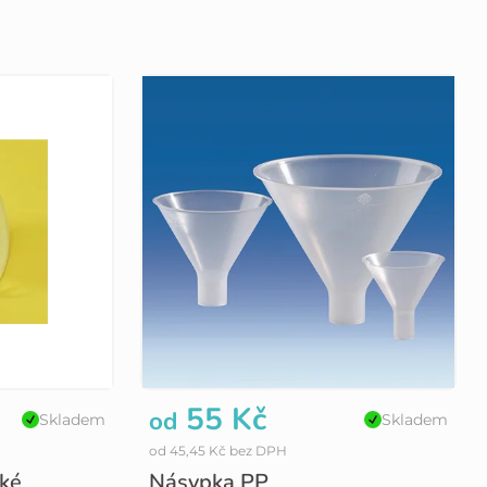
55 Kč
od
Skladem
Skladem
od 45,45 Kč bez DPH
lké
Násypka PP