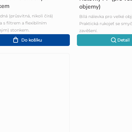
kem
objemy)
dná (průsvitná, nikoli čirá)
Bílá nálevka pro velké ob
a s filtrem a flexibilním
Praktická rukojeť se smy
ným) stonkem.
zavěšení.
Do košíku
Detail