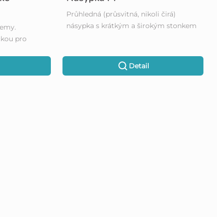
Průhledná (průsvitná, nikoli čirá)
násypka s krátkým a širokým stonkem
jemy.
čkou pro
Detail