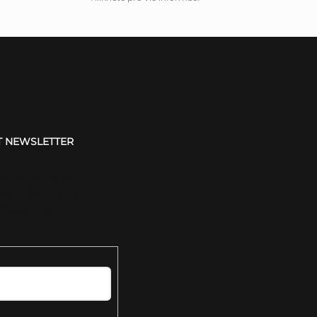
T NEWSLETTER
 e-mail a my vám
ílat informace o
duktech na našem e-