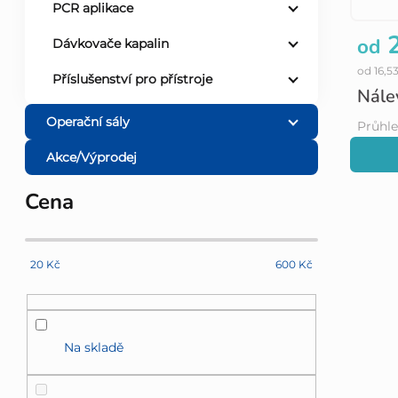
PCR aplikace
2
od
Dávkovače kapalin
od 16,5
Příslušenství pro přístroje
Nále
Operační sály
Průhle
Akce/Výprodej
Cena
20
Kč
600
Kč
Na skladě