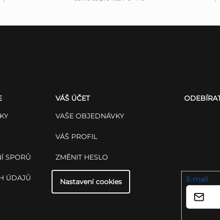
E
VÁŠ ÚČET
ODEBÍRA
KY
VAŠE OBJEDNÁVKY
Vložte svůj
budeme zas
VÁŠ PROFIL
nových pro
Í SPORŮ
ZMĚNIT HESLO
shopu.
H ÚDAJŮ
E-mail
Nastavení cookies