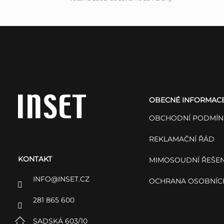
Z
á
OBECNÉ INFORMAC
p
OBCHODNÍ PODMÍN
a
REKLAMAČNÍ ŘÁD
KONTAKT
t
MIMOSOUDNÍ ŘEŠEN
INFO
@
INSET.CZ
OCHRANA OSOBNÍC
í
281 865 600
SADSKÁ 603/10