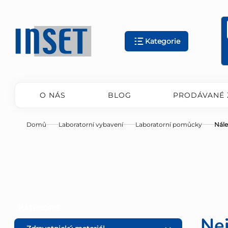
Přejít
na
obsah
Kategorie
O NÁS
BLOG
PRODÁVANÉ 
Domů
Laboratorní vybavení
Laboratorní pomůcky
Nále
P
Přeskočit
KATEGORIE
kategorie
Ne