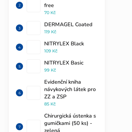
free
70 Kč
DERMAGEL Coated
119 Kč
NITRYLEX Black
109 Kč
NITRYLEX Basic
99 Kč
Evidenční kniha
návykových látek pro
ZZ a ZSP
85 Kč
Chirurgická ústenka s
gumičkami (50 ks) -
zelená