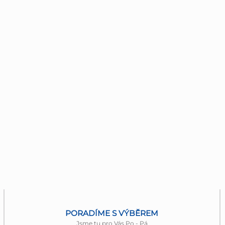
PORADÍME S VÝBĚREM
Jsme tu pro Vás Po - Pá