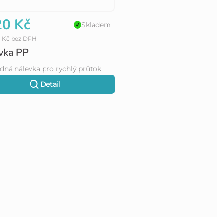
0 Kč
Skladem
3 Kč bez DPH
vka PP
dná nálevka pro rychlý průtok
Detail
O
v
l
á
d