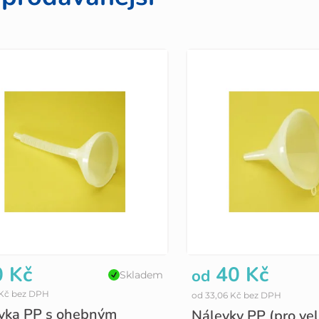
 Kč
40 Kč
od
Skladem
 Kč bez DPH
od 33,06 Kč bez DPH
vka PP s ohebným
Nálevky PP (pro ve