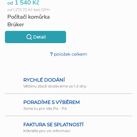
1 540 Kč
od
od 1 272,73 Kč bez DPH
Počítačí komůrka
Brüker
Detail
7
položek celkem
O
v
l
RYCHLÉ DODÁNÍ
Většinu zboží dodáváme za 1-2 dny
á
d
PORADÍME S VÝBĚREM
a
Jsme tu pro Vás Po - Pá
c
FAKTURA SE SPLATNOSTÍ
í
Klikněte pro víc informací