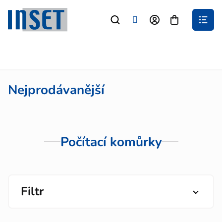
Přejít
na
Nákupní
obsah
košík
Nejprodávanější
Počítací komůrky
Filtr