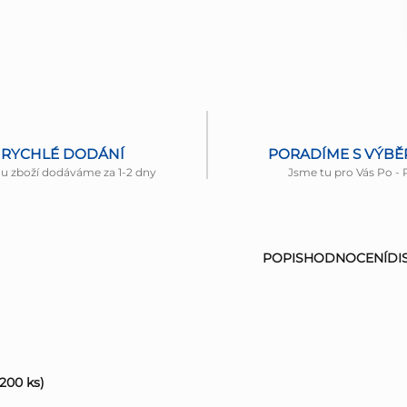
RYCHLÉ DODÁNÍ
PORADÍME S VÝB
nu zboží dodáváme za 1-2 dny
Jsme tu pro Vás Po - 
POPIS
HODNOCENÍ
DI
(200 ks)