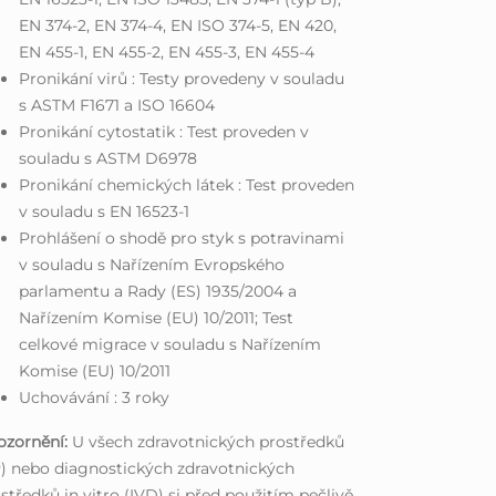
EN 374-2, EN 374-4, EN ISO 374-5, EN 420,
EN 455-1, EN 455-2, EN 455-3, EN 455-4
Pronikání virů : Testy provedeny v souladu
s ASTM F1671 a ISO 16604
Pronikání cytostatik : Test proveden v
souladu s ASTM D6978
Pronikání chemických látek : Test proveden
v souladu s EN 16523-1
Prohlášení o shodě pro styk s potravinami
v souladu s Nařízením Evropského
parlamentu a Rady (ES) 1935/2004 a
Nařízením Komise (EU) 10/2011; Test
celkové migrace v souladu s Nařízením
Komise (EU) 10/2011
Uchovávání : 3 roky
ozornění:
U všech zdravotnických prostředků
) nebo diagnostických zdravotnických
středků in vitro (IVD) si před použitím pečlivě