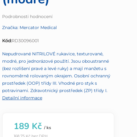
Průměrné
Podrobnosti hodnocení
hodnocení
Značka:
Mercator Medical
produktu
je
Kód:
RD30096001
0,0
z
Nepudrované NITRILOVÉ rukavice, texturované,
5
modré, pro jednorázové použití. Jsou oboustranné
hvězdiček.
(bez rozlišení pravé a levé ruky) a mají manžetu s
rovnoměrně rolovaným okrajem. Osobní ochranný
prostředek (OOP) třídy III. Vhodné pro styk s
potravinami. Zdravotnický prostředek (ZP) třídy I.
Detailní informace
189 Kč
/ ks
168,75 Kč bez DPH