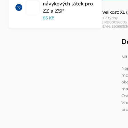
návykových látek pro
ZZ a ZSP
Velikost: XL 
85 Kč
< 2 týdny
| RD30096005
EAN:
59066153
De
Nit
Nep
mod
obo
ma
Oso
Vho
pro