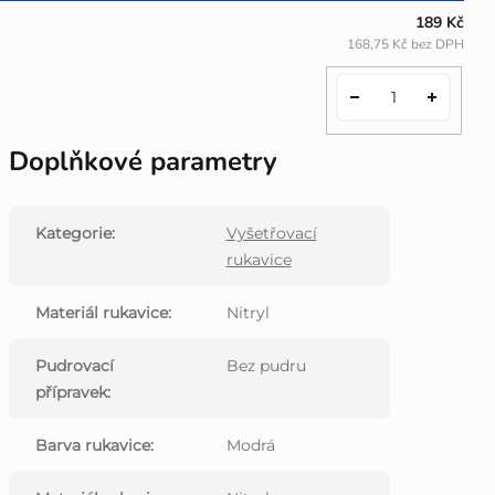
189 Kč
168,75 Kč bez DPH
Doplňkové parametry
Kategorie
:
Vyšetřovací
rukavice
Materiál rukavice
:
Nitryl
Pudrovací
Bez pudru
přípravek
:
Barva rukavice
:
Modrá