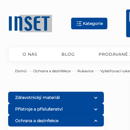
Přejít
na
obsah
Kategorie
O NÁS
BLOG
PRODÁVANÉ 
Domů
Ochrana a dezinfekce
Rukavice
Vyšetřovací ruka
P
Přeskočit
KATEGORIE
kategorie
o
Zdravotnický materiál
Přístroje a příslušenství
s
Ochrana a dezinfekce
t