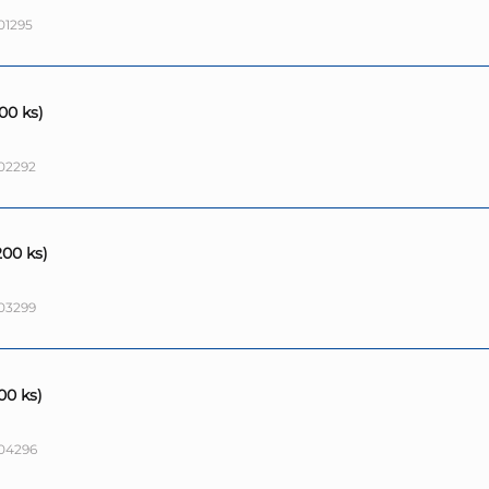
01295
200 ks)
02292
200 ks)
03299
200 ks)
04296