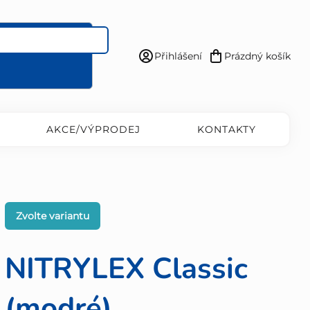
Přihlášení
Prázdný košík
Nákupní
košík
AKCE/VÝPRODEJ
KONTAKTY
Zvolte variantu
NITRYLEX Classic
(modré)