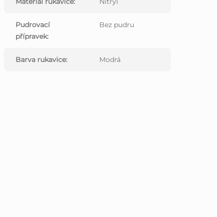
Materiál rukavice
:
Nitryl
Pudrovací
Bez pudru
přípravek
:
Barva rukavice
:
Modrá