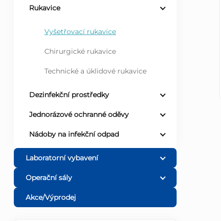
Rukavice
r
Vyšetřovací rukavice
a
Chirurgické rukavice
n
Technické a úklidové rukavice
n
Dezinfekční prostředky
í
Jednorázové ochranné oděvy
Nádoby na infekční odpad
p
Laboratorní vybavení
a
Operační sály
n
Akce/Výprodej
e