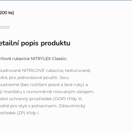
(200 ks)
05293
tailní popis produktu
rilové rukavice NITRYLEX Classic:
udrované NITRILOVÉ rukavice, texturované,
ré, pro jednorázové použití. Jsou
ustranné (bez rozlišení pravé a levé ruky) a
jí manžetu s rovnoměrně rolovaným okrajem.
bní ochranný prostředek (OOP) třídy III.
dné pro styk s potravinami. Zdravotnický
středek (ZP) třídy I.