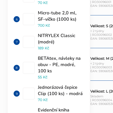
| RD30096001
70 Kč
EAN:
59066153
Micro-tube 2,0 ml,
SF-víčko (1000 ks)
700 Kč
Velikost: S (
< 2 týdny
NITRYLEX Classic
| RD30096002
EAN:
59066153
(modré)
189 Kč
BETAtex, návleky na
Velikost: M (
< 2 týdny
obuv - PE, modré,
| RD30096003
100 ks
EAN:
59066153
55 Kč
Jednorázová čepice
Velikost: L (
Clip (100 ks) - modrá
Skladem
70 Kč
| RD30096004
EAN:
59066153
Evidenční kniha