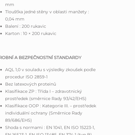
mm
Tloušťka jedné stěny v oblasti manžety :
0,04 mm
Balení : 200 rukavic
Karton : 10 × 200 rukavic
ROBNÍ A BEZPEČNOSTNÍ STANDARDY
AQL 1,0 v souladu s výsledky zkoušek podle
procedur ISO 2859-1
Bez latexových proteinů
Klasifikace ZP : Třída I – zdravotnický
prostředek (směrnice Rady 93/42/EHS)
Klasifikace OOP : Kategorie III. – prostředek
individuální ochrany (Směrnice Rady
89/686/EHS)
Shoda s normami : EN 1041, EN ISO 15223-1,
EN 16523-1, EN ISO 13485, EN 374-1 (typ B),