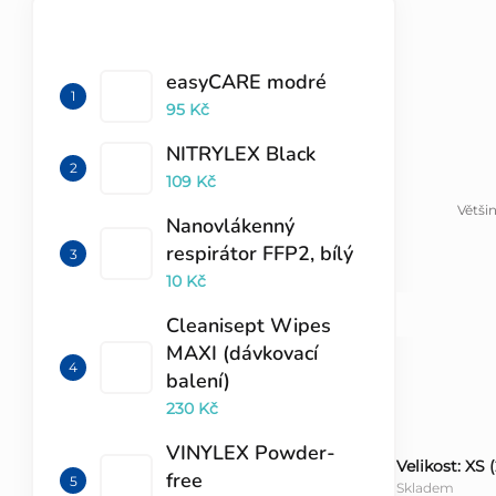
l
TOP 10 PRODUKTŮ
easyCARE modré
95 Kč
NITRYLEX Black
109 Kč
Větši
Nanovlákenný
respirátor FFP2, bílý
10 Kč
Cleanisept Wipes
MAXI (dávkovací
balení)
230 Kč
VINYLEX Powder-
Velikost: XS 
free
Skladem