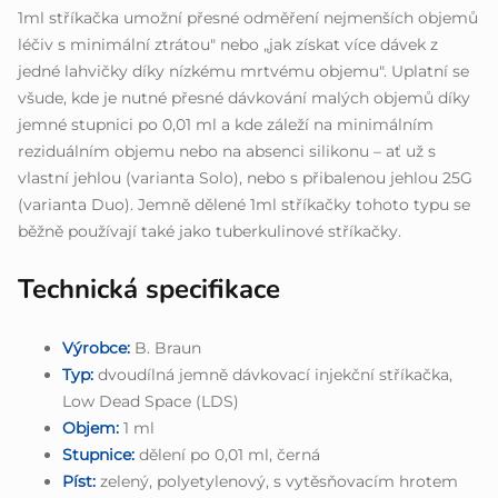
1ml stříkačka umožní přesné odměření nejmenších objemů
léčiv s minimální ztrátou" nebo „jak získat více dávek z
jedné lahvičky díky nízkému mrtvému objemu". Uplatní se
všude, kde je nutné přesné dávkování malých objemů díky
jemné stupnici po 0,01 ml a kde záleží na minimálním
reziduálním objemu nebo na absenci silikonu – ať už s
vlastní jehlou (varianta Solo), nebo s přibalenou jehlou 25G
(varianta Duo). Jemně dělené 1ml stříkačky tohoto typu se
běžně používají také jako tuberkulinové stříkačky.
Technická specifikace
Výrobce:
B. Braun
Typ:
dvoudílná jemně dávkovací injekční stříkačka,
Low Dead Space (LDS)
Objem:
1 ml
Stupnice:
dělení po 0,01 ml, černá
Píst:
zelený, polyetylenový, s vytěsňovacím hrotem