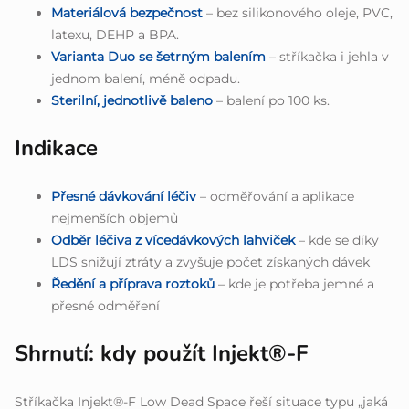
Materiálová bezpečnost
– bez silikonového oleje, PVC,
latexu, DEHP a BPA.
Varianta Duo se šetrným balením
– stříkačka i jehla v
jednom balení, méně odpadu.
Sterilní, jednotlivě baleno
– balení po 100 ks.
Indikace
Přesné dávkování léčiv
– odměřování a aplikace
nejmenších objemů
Odběr léčiva z vícedávkových lahviček
– kde se díky
LDS snižují ztráty a zvyšuje počet získaných dávek
Ředění a příprava roztoků
– kde je potřeba jemné a
přesné odměření
Shrnutí: kdy použít Injekt®-F
Stříkačka Injekt®-F Low Dead Space řeší situace typu „jaká