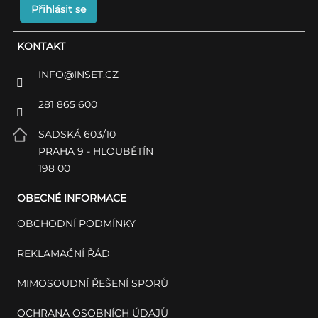
Přihlásit se
KONTAKT
INFO
@
INSET.CZ
281 865 600
SADSKÁ 603/10
PRAHA 9 - HLOUBĚTÍN
198 00
OBECNÉ INFORMACE
OBCHODNÍ PODMÍNKY
REKLAMAČNÍ ŘÁD
MIMOSOUDNÍ ŘEŠENÍ SPORŮ
OCHRANA OSOBNÍCH ÚDAJŮ