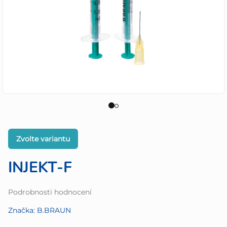
Zvolte variantu
INJEKT-F
Průměrné
Podrobnosti hodnocení
hodnocení
Značka:
B.BRAUN
produktu
je