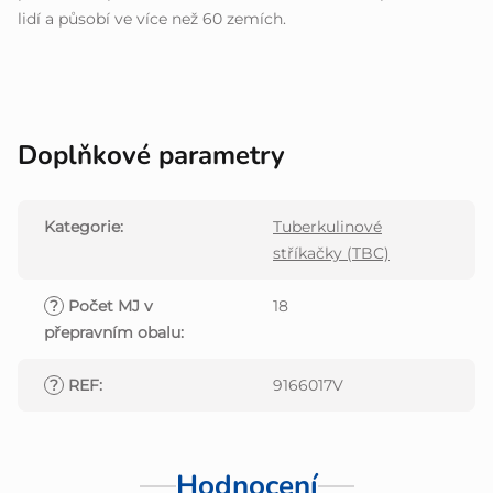
lidí a působí ve více než 60 zemích.
Doplňkové parametry
Kategorie
:
Tuberkulinové
stříkačky (TBC)
?
Počet MJ v
18
přepravním obalu
:
?
REF
:
9166017V
Hodnocení