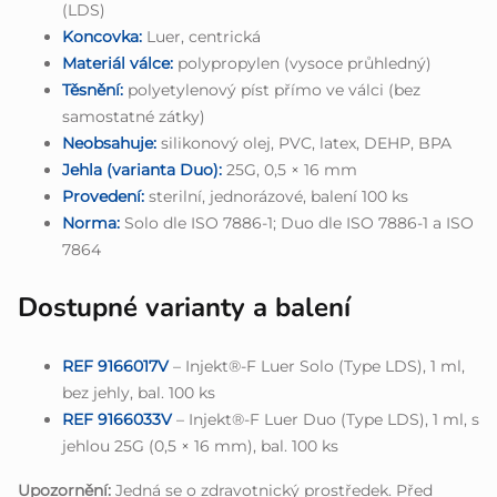
(LDS)
Koncovka:
Luer, centrická
Materiál válce:
polypropylen (vysoce průhledný)
Těsnění:
polyetylenový píst přímo ve válci (bez
samostatné zátky)
Neobsahuje:
silikonový olej, PVC, latex, DEHP, BPA
Jehla (varianta Duo):
25G, 0,5 × 16 mm
Provedení:
sterilní, jednorázové, balení 100 ks
Norma:
Solo dle ISO 7886-1; Duo dle ISO 7886-1 a ISO
7864
Dostupné varianty a balení
REF 9166017V
– Injekt®-F Luer Solo (Type LDS), 1 ml,
bez jehly, bal. 100 ks
REF 9166033V
– Injekt®-F Luer Duo (Type LDS), 1 ml, s
jehlou 25G (0,5 × 16 mm), bal. 100 ks
Upozornění:
Jedná se o zdravotnický prostředek. Před