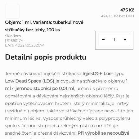
475 Kč
424,11 Kč bez DPH
Objem: 1 ml, Varianta: tuberkulinové
stříkačky bez jehly, 100 ks
Skladem
| 9166017V
EAN:
4022495252074
Detailní popis produktu
Jemně dávkovací injekční stříkačka
Injekt®-F Luer
typu
Low Dead Space (LDS)
je dvoudílná stříkačka o objemu
1
ml
s
jemnou stupnicí po 0,01 ml
, určená k přesnému
odměřování a dávkování nejmenších objemů léčiv. Píst je
opatřen vytěsňovacím hrotem, který minimalizuje mrtvý
(reziduální) objem, takže ve stříkačce zůstane nevyužito jen
minimum léčiva. Vysoce průhledný válec z polypropylenu
spolu s černou stupnicí a zeleným pístem umožňuje
snadné čtení a přesné dávkování.
Při výrobě se nepoužívá