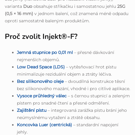
varianta
Duo
obsahuje stříkačku i samostatnou jehlu
25G
(0,5 × 16 mm)
v jednom balení, což znamená méně odpadu
oproti samostatně baleným produktům.
Proč zvolit Injekt®-F?
Jemná stupnice po 0,01 ml
– přesné dávkování
nejmenších objemů.
Low Dead Space (LDS)
– vytěsňovací hrot pístu
minimalizuje reziduální objem a ztráty léčiva.
Bez silikonového oleje
– dvoudílná konstrukce těsní
bez silikonového mazání, vhodné i pro citlivé aplikace.
Vysoce průhledný válec
– s černou stupnicí a zeleným
pístem pro snadné čtení a přesné odměření.
Zajištění pístu
– integrovaná zarážka pístu brání jeho
neúmyslnému vytažení a ztrátě obsahu.
Koncovka Luer (centrická)
– standardní napojení
jehly.