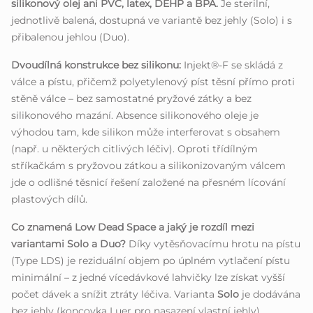
silikonový olej ani PVC, latex, DEHP a BPA.
Je sterilní,
jednotlivě balená, dostupná ve variantě bez jehly (Solo) i s
přibalenou jehlou (Duo).
Dvoudílná konstrukce bez silikonu:
Injekt®-F se skládá z
válce a pístu, přičemž polyetylenový píst těsní přímo proti
stěně válce – bez samostatné pryžové zátky a bez
silikonového mazání. Absence silikonového oleje je
výhodou tam, kde silikon může interferovat s obsahem
(např. u některých citlivých léčiv). Oproti třídílným
stříkačkám s pryžovou zátkou a silikonizovaným válcem
jde o odlišné těsnicí řešení založené na přesném lícování
plastových dílů.
Co znamená Low Dead Space a jaký je rozdíl mezi
variantami Solo a Duo?
Díky vytěsňovacímu hrotu na pístu
(Type LDS) je reziduální objem po úplném vytlačení pístu
minimální – z jedné vícedávkové lahvičky lze získat vyšší
počet dávek a snížit ztráty léčiva. Varianta
Solo
je dodávána
bez jehly (koncovka Luer pro nasazení vlastní jehly),