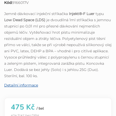
Kód:
9166017V
0,0
z
Jemně dávkovací injekční stříkačka
Injekt®-F Luer
typu
5
Low Dead Space (LDS)
je dvoudílná 1ml stříkačka s jemnou
hvězdiček.
stupnicí po 0,01 ml pro přesné dávkování nejmenších
objemů léčiv. Vytěsňovací hrot pístu minimalizuje
reziduální objem a ztráty léčiva. Polyetylenový píst těsní
přímo ve válci, takže se při výrobě nepoužívá silikonový olej
ani PVC, latex, DEHP a BPA – vhodné i pro citlivé aplikace.
Vysoce průhledný válec z polypropylenu s černou stupnicí
a zeleným pístem, integrovaná zarážka pístu. Koncovka
Luer. Dodává se bez jehly (Solo) i s jehlou 25G (Duo).
Sterilní, bal. 100 ks.
Detailní informace
475 Kč
/ bal
424,11 Kč bez DPH