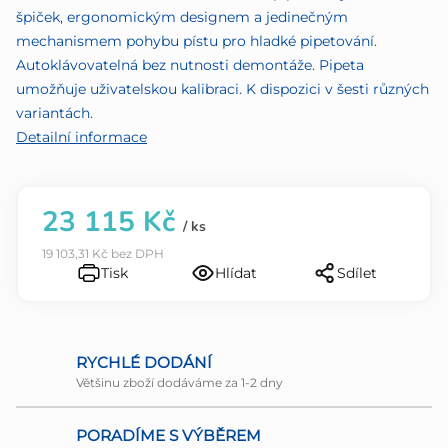
5
špiček, ergonomickým designem a jedinečným
hvězdiček.
mechanismem pohybu pístu pro hladké pipetování.
Autoklávovatelná bez nutnosti demontáže. Pipeta
umožňuje uživatelskou kalibraci. K dispozici v šesti různých
variantách.
Detailní informace
23 115 Kč
/ ks
19 103,31 Kč bez DPH
Tisk
Hlídat
Sdílet
RYCHLÉ DODÁNÍ
Většinu zboží dodáváme za 1-2 dny
PORADÍME S VÝBĚREM