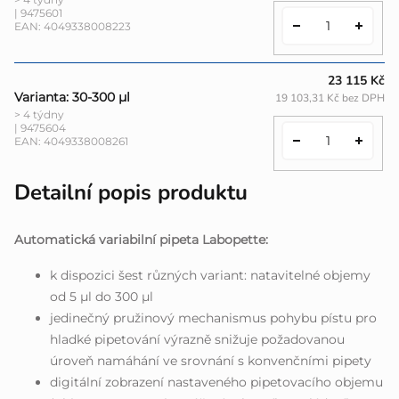
| 9475601
EAN:
4049338008223
23 115 Kč
Varianta: 30-300 µl
19 103,31 Kč bez DPH
> 4 týdny
| 9475604
EAN:
4049338008261
Detailní popis produktu
Automatická variabilní pipeta Labopette:
k dispozici šest různých variant: natavitelné objemy
od 5 µl do 300 µl
jedinečný pružinový mechanismus pohybu pístu pro
hladké pipetování výrazně snižuje požadovanou
úroveň namáhání ve srovnání s konvenčními pipety
digitální zobrazení nastaveného pipetovacího objemu