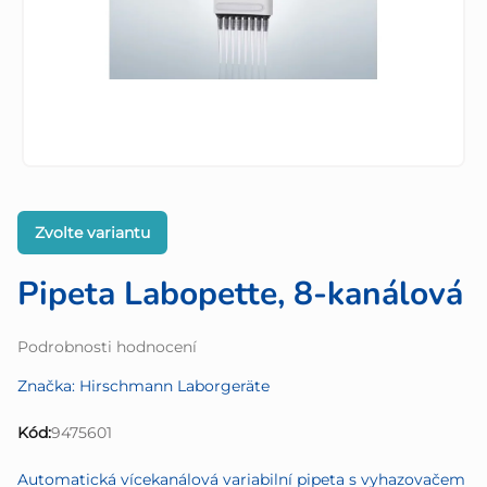
Zvolte variantu
Pipeta Labopette, 8-kanálová
Průměrné
Podrobnosti hodnocení
hodnocení
Značka:
Hirschmann Laborgeräte
produktu
je
Kód:
9475601
0,0
z
Automatická vícekanálová variabilní pipeta s vyhazovačem