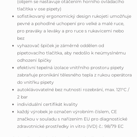
(objem se nastavuje otáčením horního ovládacího
tlačítka v ose pipety)
sofistikovaný ergonomický design rukojeti umožňuje
pevné a pohodlné uchopení pro velké a malé ruce,
pro praváky a leváky a pro ruce s rukavicemi nebo
bez
vyhazovač špiček je záměrně oddělen od
pipetovacího tlačítka, aby nedošlo k neúmyslnému
odhození špičky
efektivní tepelná izolace vnitřního prostoru pipety
zabraňuje pronikání tělesného tepla z rukou operátora
do vnitřku pipety
autoklávovatelné bez nutnosti rozebrání, max. 121°C /
2 bar
individuální certifikát kvality
každý výrobek je označen výrobním číslem, CE
značkou v souladu s nařízením EU pro diagnostické
zdravotnické prostředky in vitro (IVD) č.: 98/79 EC