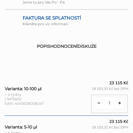
Jsme tu pro Vás Po - Pá
FAKTURA SE SPLATNOSTÍ
Klikněte pro víc informací
POPIS
HODNOCENÍ
DISKUZE
23 115 Kč
Varianta: 10-100 µl
19 103,31 Kč bez DPH
> 4 týdny
| 9475602
EAN:
4049338008247
23 115 Kč
Varianta: 5-10 µl
19 103,31 Kč bez DPH
> 4 týdny