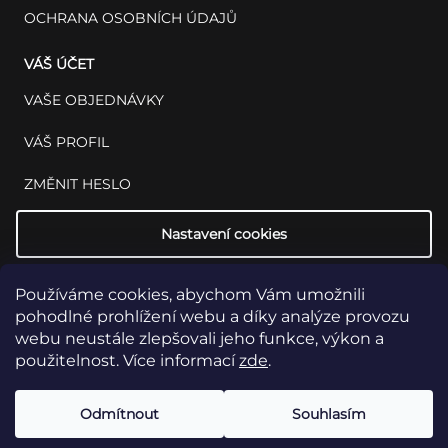
OCHRANA OSOBNÍCH ÚDAJŮ
VÁŠ ÚČET
VAŠE OBJEDNÁVKY
VÁŠ PROFIL
ZMĚNIT HESLO
Nastavení cookies
Používáme cookies, abychom Vám umožnili
pohodlné prohlížení webu a díky analýze provozu
webu neustále zlepšovali jeho funkce, výkon a
použitelnost. Více informací
zde
.
Copyright 2026
INSET: Med & Lab
Všechna práva vyhrazena.
Upravit
Odmítnout
Souhlasím
nastavení cookies
Vytvořil Shoptet