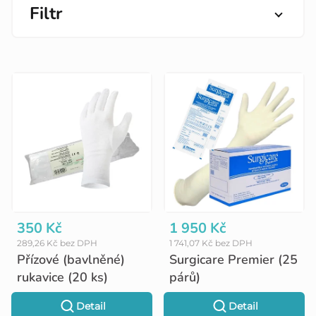
Filtr
V
ý
p
i
s
p
r
o
350 Kč
1 950 Kč
289,26 Kč bez DPH
1 741,07 Kč bez DPH
d
Přízové (bavlněné)
Surgicare Premier (25
u
rukavice (20 ks)
párů)
k
Detail
Detail