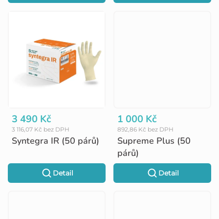
t
ů
3 490 Kč
1 000 Kč
3 116,07 Kč bez DPH
892,86 Kč bez DPH
Syntegra IR (50 párů)
Supreme Plus (50
párů)
Detail
Detail