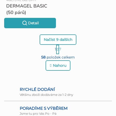
DERMAGEL BASIC
(50 párů)
Detail
Načíst 9 dalších
S
1
7
O
t
58
položek celkem
r
v
Nahoru
á
l
n
á
k
d
RYCHLÉ DODÁNÍ
o
Většinu zboží dodáváme za 1-2 dny
a
v
c
PORADÍME S VÝBĚREM
á
Jsme tu pro Vás Po - Pá