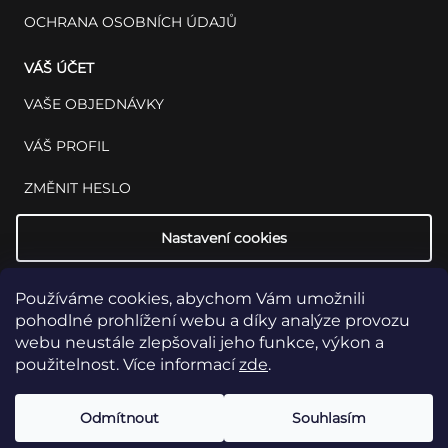
OCHRANA OSOBNÍCH ÚDAJŮ
VÁŠ ÚČET
VAŠE OBJEDNÁVKY
VÁŠ PROFIL
ZMĚNIT HESLO
Nastavení cookies
Používáme cookies, abychom Vám umožnili
pohodlné prohlížení webu a díky analýze provozu
webu neustále zlepšovali jeho funkce, výkon a
použitelnost. Více informací
zde
.
Copyright 2026
INSET: Med & Lab
Všechna práva vyhrazena.
Upravit
Odmítnout
Souhlasím
nastavení cookies
Vytvořil Shoptet