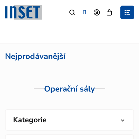
Přejít
na
Nákupní
obsah
košík
Nejprodávanější
Operační sály
Kategorie