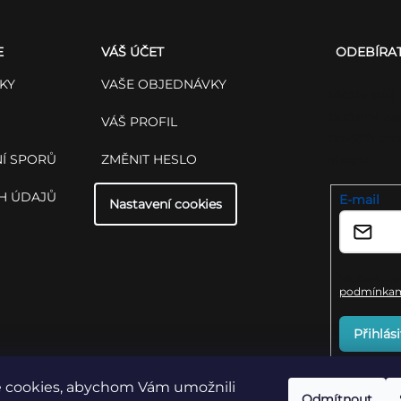
E
VÁŠ ÚČET
ODEBÍRA
KY
VAŠE OBJEDNÁVKY
Vložte svůj
budeme zas
VÁŠ PROFIL
nových pro
Í SPORŮ
ZMĚNIT HESLO
shopu.
H ÚDAJŮ
E-mail
Nastavení cookies
Vložením e-
podmínkami
Přihlási
 cookies, abychom Vám umožnili
Odmítnout