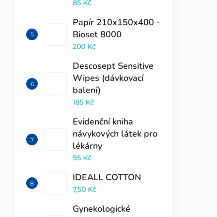
85 Kč
Papír 210x150x400 -
Bioset 8000
200 Kč
Descosept Sensitive
Wipes (dávkovací
balení)
185 Kč
Evidenční kniha
návykových látek pro
lékárny
95 Kč
IDEALL COTTON
7,50 Kč
Gynekologické