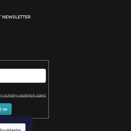
T NEWSLETTER
 e-mail a my vám
ílat informace o
duktech na našem e-
mailu souhlasíte s
 ochrany osobních údajů
t se
Souhlasím