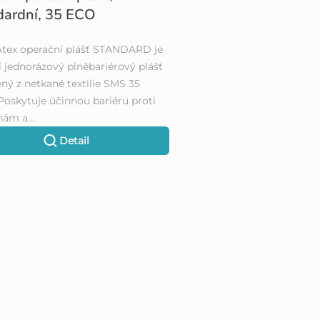
dardní, 35 ECO
tex operační plášť STANDARD je
ní jednorázový plněbariérový plášť
ný z netkané textilie SMS 35
Poskytuje účinnou bariéru proti
nám a...
Detail
O
v
l
á
d