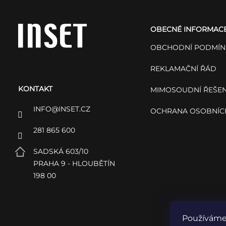
á
OBECNÉ INFORMAC
p
OBCHODNÍ PODMÍN
a
REKLAMAČNÍ ŘÁD
KONTAKT
t
MIMOSOUDNÍ ŘEŠEN
INFO
@
INSET.CZ
OCHRANA OSOBNÍC
í
281 865 600
SADSKÁ 603/10
PRAHA 9 - HLOUBĚTÍN
198 00
Používáme