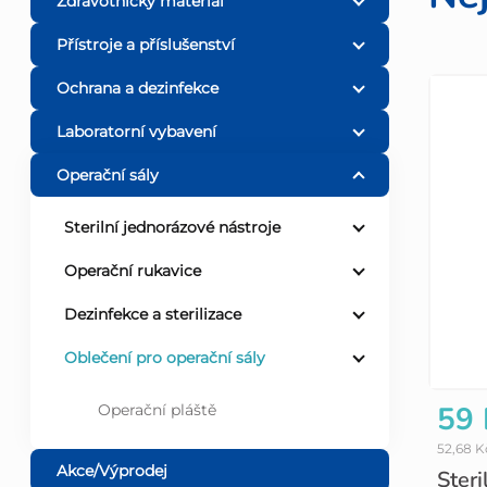
o
Zdravotnický materiál
Přístroje a příslušenství
s
Ochrana a dezinfekce
V
t
Laboratorní vybavení
ý
r
Operační sály
p
a
Sterilní jednorázové nástroje
i
n
Operační rukavice
s
Dezinfekce a sterilizace
n
Oblečení pro operační sály
p
í
59 
Operační pláště
r
p
52,68 
o
Akce/Výprodej
Steri