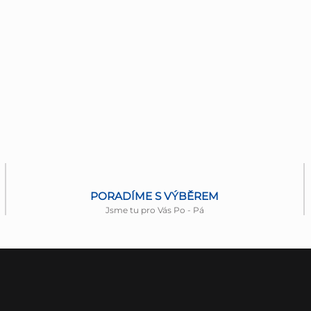
PORADÍME S VÝBĚREM
Jsme tu pro Vás Po - Pá