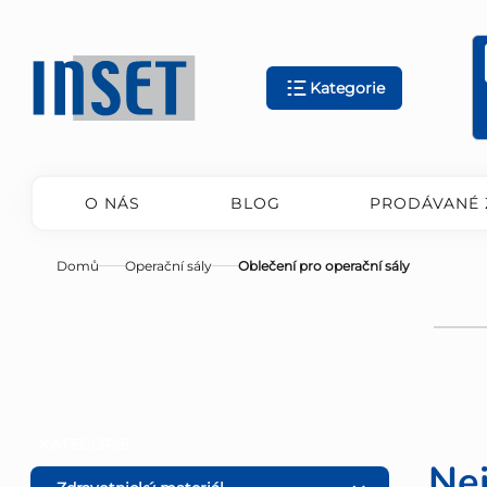
Přejít
na
obsah
Kategorie
O NÁS
BLOG
PRODÁVANÉ 
Domů
Operační sály
Oblečení pro operační sály
P
Přeskočit
KATEGORIE
kategorie
Ne