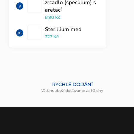
zrcadlo (speculum) s
aretací
8,90 Kč
Sterillium med
327 Kč
RYCHLÉ DODÁNÍ
Většinu zboží dodáváme za 1-2 dny
Z