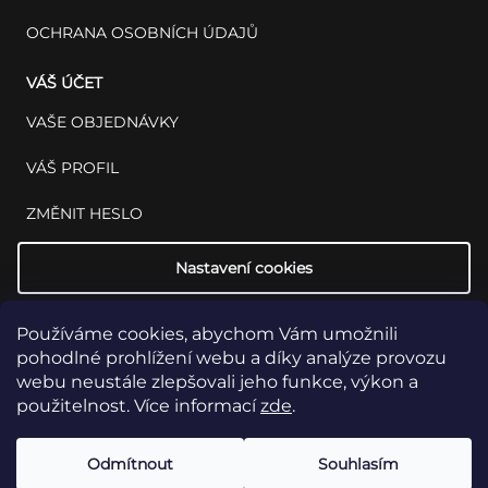
OCHRANA OSOBNÍCH ÚDAJŮ
VÁŠ ÚČET
VAŠE OBJEDNÁVKY
VÁŠ PROFIL
ZMĚNIT HESLO
Nastavení cookies
Používáme cookies, abychom Vám umožnili
pohodlné prohlížení webu a díky analýze provozu
webu neustále zlepšovali jeho funkce, výkon a
použitelnost. Více informací
zde
.
Copyright 2026
INSET: Med & Lab
Všechna práva vyhrazena.
Upravit
Odmítnout
Souhlasím
nastavení cookies