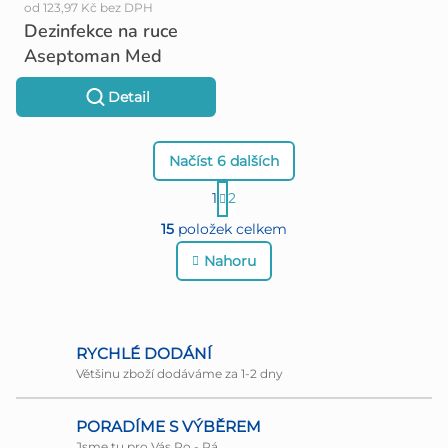
od 123,97 Kč bez DPH
Dezinfekce na ruce
Aseptoman Med
Detail
Načíst 6 dalších
S
1
2
O
t
15
položek celkem
r
v
Nahoru
á
l
n
á
k
d
RYCHLÉ DODÁNÍ
o
Většinu zboží dodáváme za 1-2 dny
a
v
c
PORADÍME S VÝBĚREM
á
Jsme tu pro Vás Po - Pá