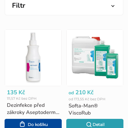
Filtr
V
ý
p
i
s
p
r
o
135 Kč
210 Kč
od
111,57 Kč bez DPH
od 173,55 Kč bez DPH
d
Dezinfekce před
Softa-Man®
u
zákroky Aseptoderm,
ViscoRub
250 ml
k
Do košíku
Detail