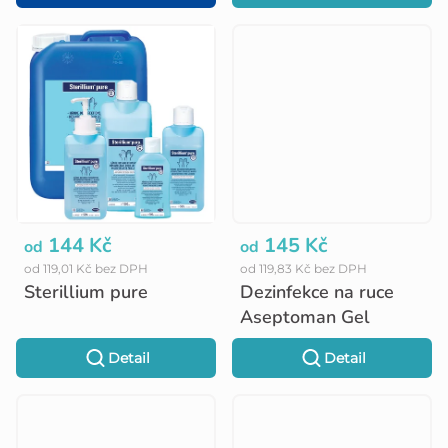
t
ů
144 Kč
145 Kč
od
od
od 119,01 Kč bez DPH
od 119,83 Kč bez DPH
Sterillium pure
Dezinfekce na ruce
Aseptoman Gel
Detail
Detail