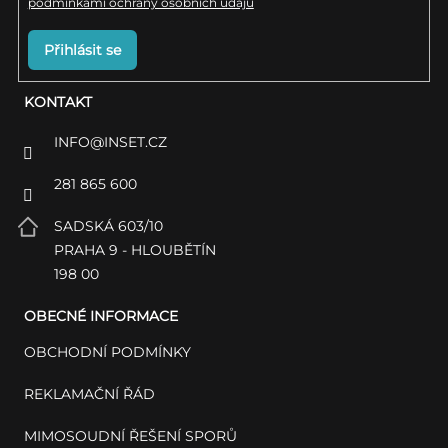
podmínkami ochrany osobních údajů
Přihlásit se
KONTAKT
INFO
@
INSET.CZ
281 865 600
SADSKÁ 603/10
PRAHA 9 - HLOUBĚTÍN
198 00
OBECNÉ INFORMACE
OBCHODNÍ PODMÍNKY
REKLAMAČNÍ ŘÁD
MIMOSOUDNÍ ŘEŠENÍ SPORŮ