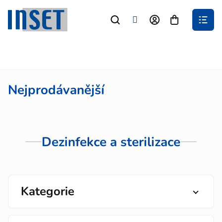
Přejít
na
Nákupní
obsah
košík
Nejprodávanější
Dezinfekce a sterilizace
Kategorie