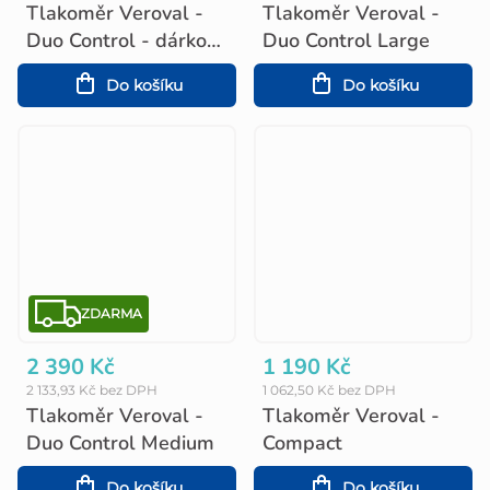
Tlakoměr Veroval -
Tlakoměr Veroval -
Duo Control - dárkové
Duo Control Large
balení
Do košíku
Do košíku
ZDARMA
ZDARMA
2 390 Kč
1 190 Kč
2 133,93 Kč bez DPH
1 062,50 Kč bez DPH
Tlakoměr Veroval -
Tlakoměr Veroval -
Duo Control Medium
Compact
Do košíku
Do košíku