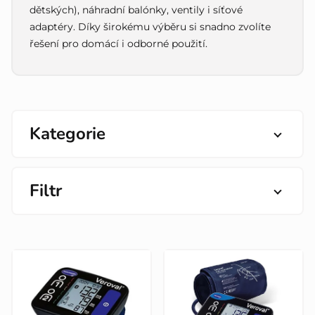
dětských), náhradní balónky, ventily i síťové
adaptéry. Díky širokému výběru si snadno zvolíte
řešení pro domácí i odborné použití.
Kategorie
Filtr
V
ý
p
i