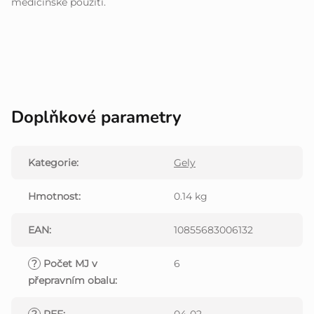
medicínské použití.
Doplňkové parametry
Kategorie
:
Gely
Hmotnost
:
0.14 kg
EAN
:
10855683006132
?
Počet MJ v
6
přepravním obalu
: