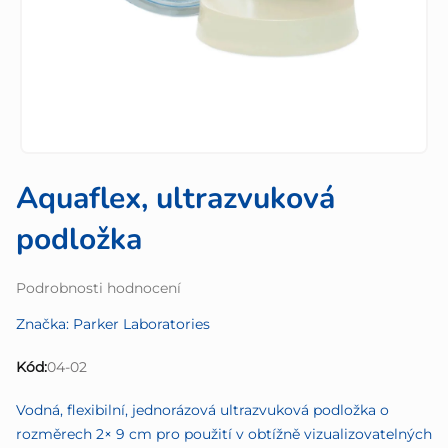
Aquaflex, ultrazvuková
podložka
Průměrné
Podrobnosti hodnocení
hodnocení
Značka:
Parker Laboratories
produktu
je
Kód:
04-02
0,0
z
Vodná, flexibilní, jednorázová ultrazvuková podložka o
5
rozměrech 2× 9 cm pro použití v obtížně vizualizovatelných
hvězdiček.