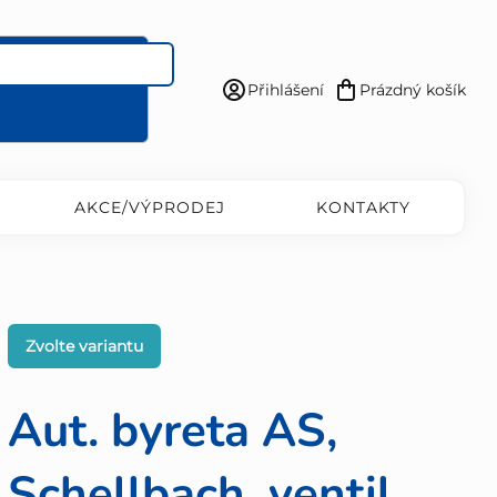
Přihlášení
Prázdný košík
Nákupní
košík
AKCE/VÝPRODEJ
KONTAKTY
Zvolte variantu
Aut. byreta AS,
Schellbach, ventil