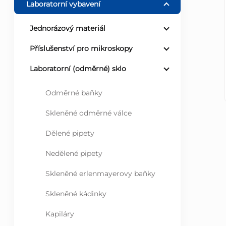
Laboratorní vybavení
r
Jednorázový materiál
a
Příslušenství pro mikroskopy
n
Laboratorní (odměrné) sklo
n
Odměrné baňky
Skleněné odměrné válce
í
Dělené pipety
p
Nedělené pipety
a
Skleněné erlenmayerovy baňky
n
Skleněné kádinky
e
Kapiláry