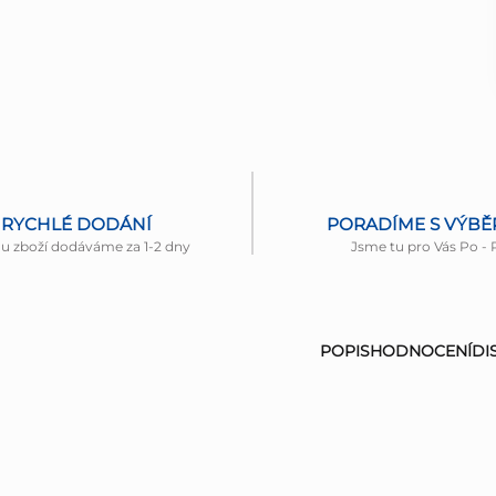
RYCHLÉ DODÁNÍ
PORADÍME S VÝB
nu zboží dodáváme za 1-2 dny
Jsme tu pro Vás Po - 
POPIS
HODNOCENÍ
DI