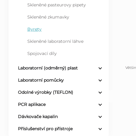
Skleněné pasteurovy pipety
l
Skleněné zkumavky
Byrety
Skleněné laboratorní láhve
Spojovací díly
Větši
Laboratorní (odměrný) plast
Laboratorní pomůcky
Odolné výrobky (TEFLON)
PCR aplikace
Dávkovače kapalin
Příslušenství pro přístroje