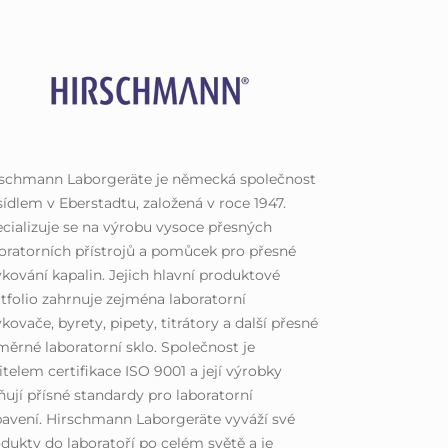
rschmann Laborgeräte je německá společnost
sídlem v Eberstadtu, založená v roce 1947.
cializuje se na výrobu vysoce přesných
oratorních přístrojů a pomůcek pro přesné
kování kapalin. Jejich hlavní produktové
tfolio zahrnuje zejména laboratorní
kovače, byrety, pipety, titrátory a další přesné
ěrné laboratorní sklo. Společnost je
itelem certifikace ISO 9001 a její výrobky
ňují přísné standardy pro laboratorní
avení. Hirschmann Laborgeräte vyváží své
dukty do laboratoří po celém světě a je