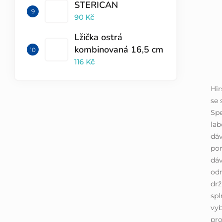
STERICAN
90 Kč
Lžička ostrá
kombinovaná 16,5 cm
116 Kč
Hi
se 
Spe
lab
dáv
por
dáv
odm
drž
spl
vyb
pro