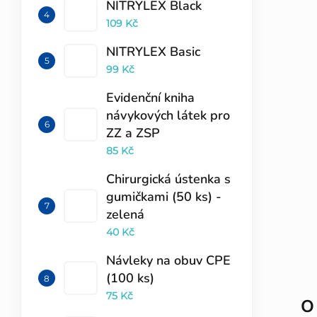
NITRYLEX Black
109 Kč
NITRYLEX Basic
99 Kč
Evidenční kniha
návykových látek pro
ZZ a ZSP
85 Kč
Chirurgická ústenka s
gumičkami (50 ks) -
zelená
40 Kč
Návleky na obuv CPE
(100 ks)
75 Kč
O