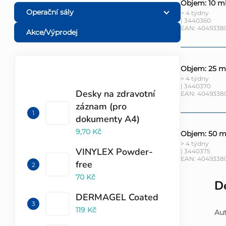
Objem: 10 m
Operační sály
> 4 týdny
| 3440360
EAN:
4049338
Akce/Výprodej
Objem: 25 m
TOP 10 PRODUKTŮ
> 4 týdny
| 3440370
Desky na zdravotní
EAN:
4049338
záznam (pro
dokumenty A4)
9,70 Kč
Objem: 50 m
> 4 týdny
VINYLEX Powder-
| 3440375
EAN:
4049338
free
70 Kč
De
DERMAGEL Coated
119 Kč
Aut