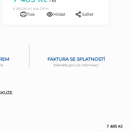
/ ks
6 185,95 Kč bez DPH
Tisk
Hlídat
Sdílet
ĚREM
FAKTURA SE SPLATNOSTÍ
Pá
Klikněte pro víc informací
SKUZE
7 485 Kč