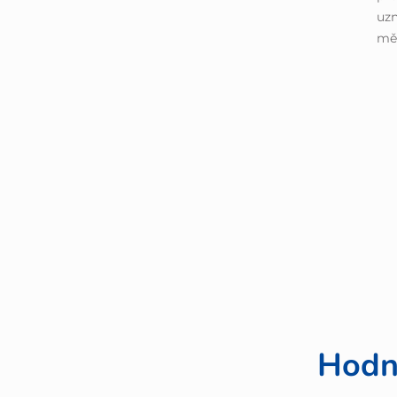
uzn
měř
Hodn