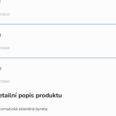
l
013845
l
013869
l
013883
tailní popis produktu
omatická skleněná byreta: