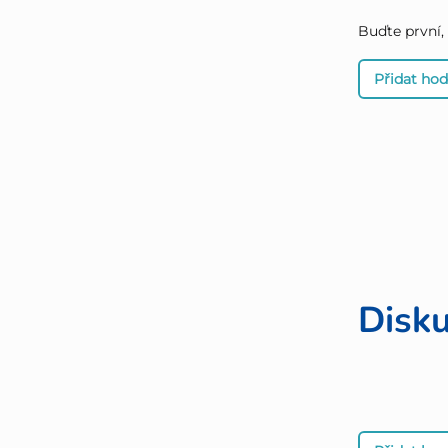
Buďte první,
Přidat ho
Disk