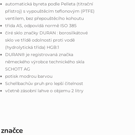
automatická byreta podle Pelleta (titrační
přístroj) s vypouštěcím teflonovým (PTFE)
ventilem, bez přepouštěcího kohoutu
třída AS, odpovídá normě ISO 385
čiré sklo značky DURAN : borosilkátové
sklo ve třídě odolnosti proti vodě
(hydrolytická třída) HGB:1
DURAN® je registrovaná značka
německého výrobce technického skla
SCHOTT AG
potisk modrou barvou
Schellbachův pruh pro lepší čitelnost
včetně zásobní lahve o objemu 2 litry
 značce