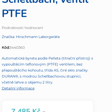
PTFE
Průměrné
Podrobnosti hodnocení
hodnocení
Značka:
Hirschmann Laborgeräte
produktu
je
Kód:
3440360
0,0
z
Automatická byreta podle Pelleta (titrační přístroj) s
5
vypouštěcím teflonovým (PTFE) ventilem, bez
hvězdiček.
přepouštěcího kohoutu, třída AS, čiré sklo značky
DURAN®, s modrou Schellbachovou stupnicí,
včetně lahve o objemu 2 litry
Detailní informace
7 485 Kč