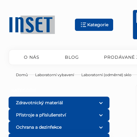
Přejít
na
obsah
Kategorie
O NÁS
BLOG
PRODÁVANÉ 
Domů
Laboratorní vybavení
Laboratorní (odměrné) sklo
P
Přeskočit
KATEGORIE
kategorie
o
Zdravotnický materiál
Přístroje a příslušenství
s
Ochrana a dezinfekce
t