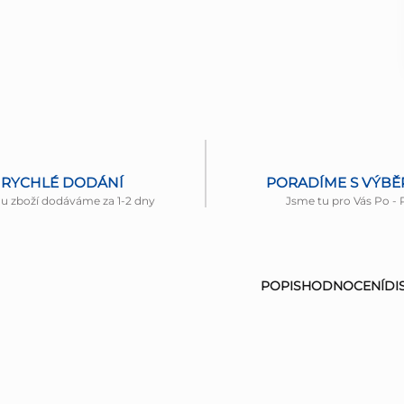
RYCHLÉ DODÁNÍ
PORADÍME S VÝB
nu zboží dodáváme za 1-2 dny
Jsme tu pro Vás Po - 
POPIS
HODNOCENÍ
DI