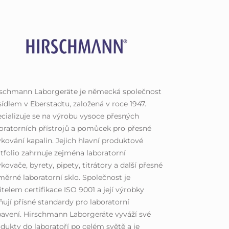
rschmann Laborgeräte je německá společnost
sídlem v Eberstadtu, založená v roce 1947.
cializuje se na výrobu vysoce přesných
oratorních přístrojů a pomůcek pro přesné
kování kapalin. Jejich hlavní produktové
tfolio zahrnuje zejména laboratorní
kovače, byrety, pipety, titrátory a další přesné
ěrné laboratorní sklo. Společnost je
itelem certifikace ISO 9001 a její výrobky
ňují přísné standardy pro laboratorní
avení. Hirschmann Laborgeräte vyváží své
dukty do laboratoří po celém světě a je