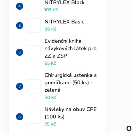
NITRYLEX Black
109 Kč
NITRYLEX Basic
99 Kč
Evidenční kniha
návykových látek pro
ZZ a ZSP
85 Kč
Chirurgická ústenka s
gumičkami (50 ks) -
zelená
40 Kč
Návleky na obuv CPE
(100 ks)
75 Kč
O