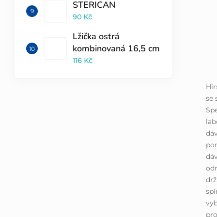
STERICAN
90 Kč
Lžička ostrá
kombinovaná 16,5 cm
116 Kč
Hi
se 
Spe
lab
dáv
por
dáv
odm
drž
spl
vyb
pro