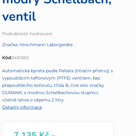
ventil
Průměrné
Podrobnosti hodnocení
hodnocení
Značka:
Hirschmann Laborgeräte
produktu
je
Kód:
3410360
0,0
z
Automatická byreta podle Pelleta (titrační přístroj) s
5
vypouštěcím teflonovým (PTFE) ventilem, bez
hvězdiček.
přepouštěcího kohoutu, třída B, čiré sklo značky
DURAN®, s modrou Schellbachovou stupnicí,
včetně lahve o objemu 2 litry
Detailní informace
7 135 Kč