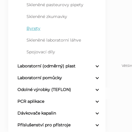
Skleněné pasteurovy pipety
l
Skleněné zkumavky
Byrety
Skleněné laboratorní láhve
Spojovací díly
Větši
Laboratorní (odměrný) plast
Laboratorní pomůcky
Odolné výrobky (TEFLON)
PCR aplikace
Dávkovače kapalin
Příslušenství pro přístroje