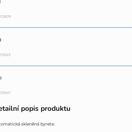
l
013609
l
013623
l
013647
tailní popis produktu
omatická skleněná byreta: