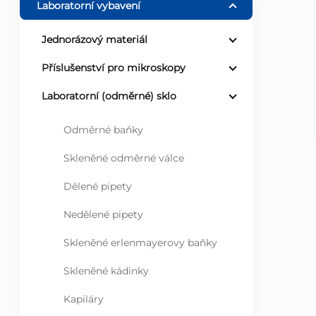
Laboratorní vybavení
r
Jednorázový materiál
a
Příslušenství pro mikroskopy
n
Laboratorní (odměrné) sklo
n
Odměrné baňky
Skleněné odměrné válce
í
Dělené pipety
p
Nedělené pipety
a
Skleněné erlenmayerovy baňky
n
Skleněné kádinky
e
Kapiláry