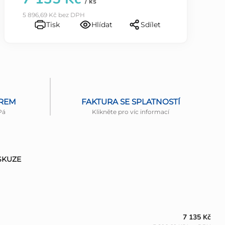
/ ks
5 896,69 Kč bez DPH
Tisk
Hlídat
Sdílet
ĚREM
FAKTURA SE SPLATNOSTÍ
Pá
Klikněte pro víc informací
SKUZE
7 135 Kč