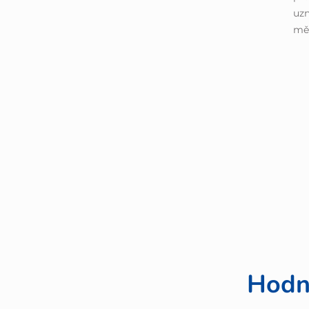
uzn
měř
Hodn