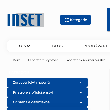
Přejít
na
obsah
Kategorie
O NÁS
BLOG
PRODÁVANÉ 
Domů
Laboratorní vybavení
Laboratorní (odměrné) sklo
P
Přeskočit
KATEGORIE
kategorie
o
Zdravotnický materiál
Přístroje a příslušenství
s
Ochrana a dezinfekce
t