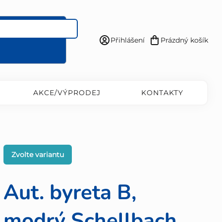
Přihlášení
Prázdný košík
Nákupní
košík
AKCE/VÝPRODEJ
KONTAKTY
Zvolte variantu
Aut. byreta B,
modrý Schellbach,