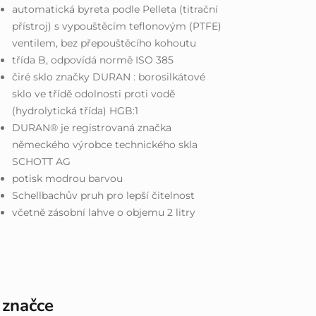
automatická byreta podle Pelleta (titrační
přístroj) s vypouštěcím teflonovým (PTFE)
ventilem, bez přepouštěcího kohoutu
třída B, odpovídá normě ISO 385
čiré sklo značky DURAN : borosilkátové
sklo ve třídě odolnosti proti vodě
(hydrolytická třída) HGB:1
DURAN® je registrovaná značka
německého výrobce technického skla
SCHOTT AG
potisk modrou barvou
Schellbachův pruh pro lepší čitelnost
včetně zásobní lahve o objemu 2 litry
 značce