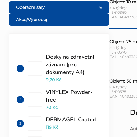
Objem: 10 m
Operační sály
> 4 týdny
| 3410360
EAN:
4049338
Akce/Výprodej
Objem: 25 m
TOP 10 PRODUKTŮ
> 4 týdny
| 3410370
Desky na zdravotní
EAN:
4049338
záznam (pro
dokumenty A4)
9,70 Kč
Objem: 50 m
> 4 týdny
VINYLEX Powder-
| 3410375
EAN:
4049338
free
70 Kč
De
DERMAGEL Coated
119 Kč
Aut