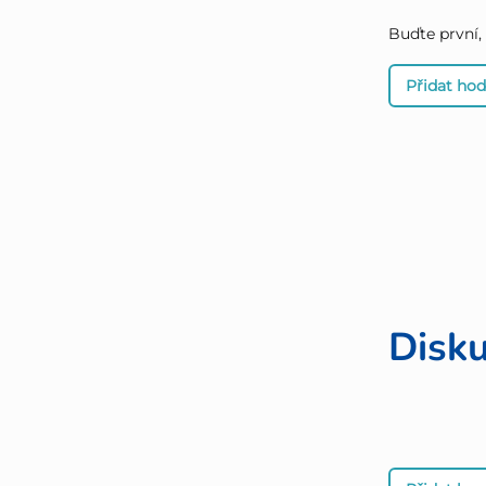
Buďte první,
Přidat ho
Disk