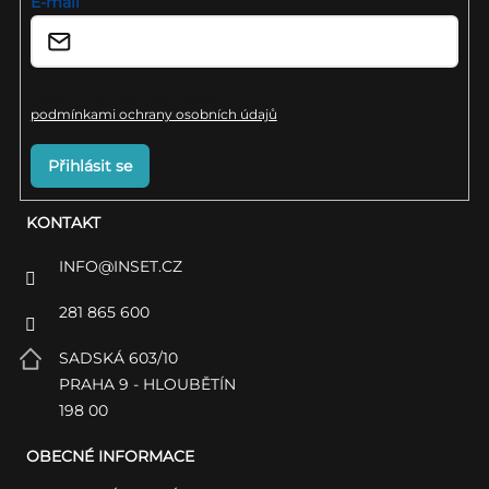
í
E-mail
Vložením e-mailu souhlasíte s
podmínkami ochrany osobních údajů
Přihlásit se
KONTAKT
INFO
@
INSET.CZ
281 865 600
SADSKÁ 603/10
PRAHA 9 - HLOUBĚTÍN
198 00
OBECNÉ INFORMACE