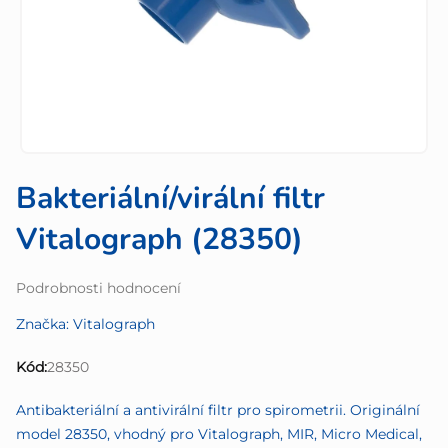
Bakteriální/virální filtr
Vitalograph (28350)
Průměrné
Podrobnosti hodnocení
hodnocení
Značka:
Vitalograph
produktu
je
Kód:
28350
0,0
z
Antibakteriální a antivirální filtr pro spirometrii. Originální
5
model 28350, vhodný pro Vitalograph, MIR, Micro Medical,
hvězdiček.