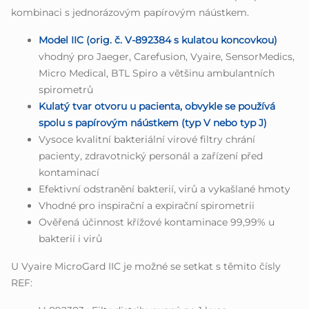
kombinaci s jednorázovým papírovým náústkem.
Model IIC (orig. č. V-892384 s kulatou koncovkou)
vhodný pro Jaeger, Carefusion, Vyaire, SensorMedics,
Micro Medical, BTL Spiro a většinu ambulantních
spirometrů
Kulatý tvar otvoru u pacienta, obvykle se používá
spolu s papírovým náústkem (typ V nebo typ J)
Vysoce kvalitní bakteriální virové filtry chrání
pacienty, zdravotnický personál a zařízení před
kontaminací
Efektivní odstranění bakterií, virů a vykašlané hmoty
Vhodné pro inspirační a expirační spirometrii
Ověřená účinnost křížové kontaminace 99,99% u
bakterií i virů
U Vyaire MicroGard IIC je možné se setkat s těmito čísly
REF: