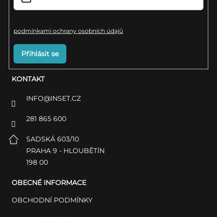
Vložením e-mailu souhlasíte s
podmínkami ochrany osobních údajů
Přihlásit se
KONTAKT
INFO
@
INSET.CZ
281 865 600
SADSKÁ 603/10
PRAHA 9 - HLOUBĚTÍN
198 00
OBECNÉ INFORMACE
OBCHODNÍ PODMÍNKY