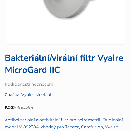
Bakteriální/virální filtr Vyaire
MicroGard IIC
Průměrné
Podrobnosti hodnocení
hodnocení
Značka:
Vyaire Medical
produktu
je
Kód:
V-892384
0,0
z
Antibakteriální a antivirální filtr pro spirometrii. Originální
5
model V-892384, vhodný pro Jaeger, Carefusion, Vyaire,
hvězdiček.