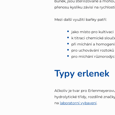
buněk, jsou sterilizované a mohou
přenosu kyslíku závisí na rychlos
Mezi další využití baňky patří:
jako místo pro kultivac
k titraci chemické slouč
při míchání a homogeniz
pro uchovávání roztoků 
pro míchání různorodýc
Typy erlenek
Ačkoliv je tvar pro Erlenmeyerovu
hydrolytické třídy, rozdílné značk
na
laboratorní vybavení
.