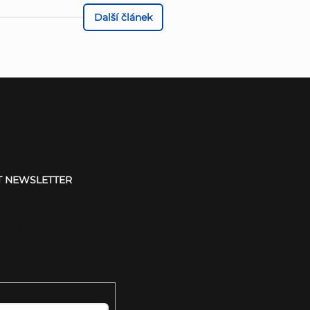
Další článek
T NEWSLETTER
 e-mail a my vám
ílat informace o
duktech na našem e-