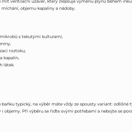
 mít ventilační uzávěr, který zlepšuje výměnu plynů během inku
ti míchání, objemu kapaliny a nádoby.
i mikrobů s tekutými kulturami,
eniny,
aci roztoku,
a kapalin,
h látek.
 baňku typický, na výběr máte vždy ze spousty variant: odlišné t
y i objemy. Při výběru se řiďte svými potřebami a nebojte se por