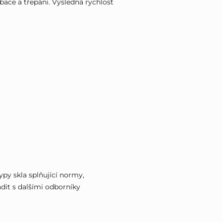
bace a třepání. Výsledná rychlost
ypy skla splňující normy,
adit s dalšími odborníky