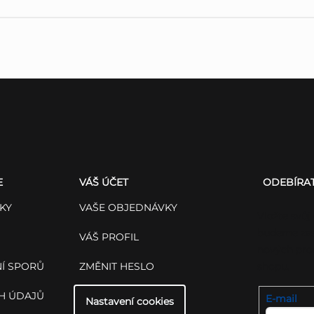
E
VÁŠ ÚČET
ODEBÍRA
KY
VAŠE OBJEDNÁVKY
Vložte svůj
budeme zas
VÁŠ PROFIL
nových pro
Í SPORŮ
ZMĚNIT HESLO
shopu.
H ÚDAJŮ
E-mail
Nastavení cookies