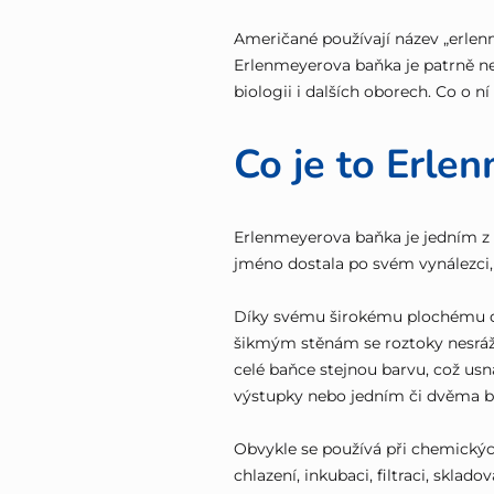
Američané používají název „erlenmey
Erlenmeyerova baňka je patrně nej
biologii i dalších oborech. Co o n
Co je to Erle
Erlenmeyerova baňka je jedním z č
jméno dostala po svém vynálezc
Díky svému širokému plochému dnu 
šikmým stěnám se roztoky nesrážej
celé baňce stejnou barvu, což us
výstupky nebo jedním či dvěma b
Obvykle se používá při chemickýc
chlazení, inkubaci, filtraci, sklad