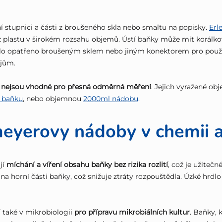
 stupnici a části z broušeného skla nebo smaltu na popisky.
Erl
z plastu v širokém rozsahu objemů. Ústí baňky může mít korálkový
dlo opatřeno broušeným sklem nebo jiným konektorem pro použit
ojům.
nejsou vhodné pro přesná odměrná měření
. Jejich vyražené obj
 baňku
, nebo objemnou
2000ml nádobu
.
meyerovy nádoby v chemii a
jí
míchání a víření obsahu baňky bez rizika rozlití
, což je užitečn
na horní části baňky, což snižuje ztráty rozpouštědla. Úzké hrdlo
 také v mikrobiologii
pro přípravu mikrobiálních kultur
. Baňky, k