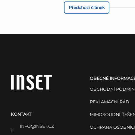
Předchozí článek
Z
á
OBECNÉ INFORMAC
p
OBCHODNÍ PODMÍN
a
REKLAMAČNÍ ŘÁD
KONTAKT
t
MIMOSOUDNÍ ŘEŠEN
INFO
@
INSET.CZ
OCHRANA OSOBNÍC
í