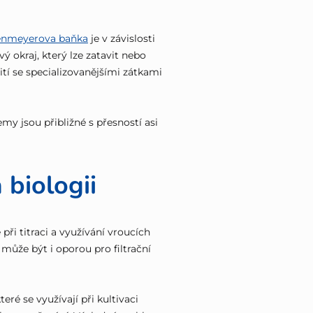
enmeyerova baňka
je v závislosti
 okraj, který lze zatavit nebo
í se specializovanějšími zátkami
emy jsou přibližné s přesností asi
 biologii
é při titraci a využívání vroucích
 může být i oporou pro filtrační
teré se využívají při kultivaci