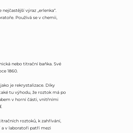
 nejčastější výraz „erlenka“.
ratoře. Používá se v chemii,
ická nebo titrační baňka. Své
roce 1860.
ko je rekrystalizace. Díky
také tu výhodu, že roztok má po
em v horní části, vnitřními
í
.
račních roztoků, k zahřívání,
 a v laboratoři patří mezi