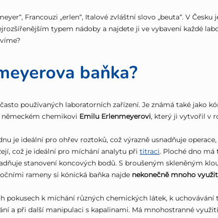
er“, Francouzi „erlen“, Italové zvláštní slovo „beuta“. V Česku je
rozšířenějším typem nádoby a najdete ji ve vybavení každé labo
í víme?
nmeyerova baňka?
asto používaných laboratorních zařízení. Je známá také jako kón
i, německém chemikovi
Emilu Erlenmeyerovi
, který ji vytvořil v 
je ideální pro ohřev roztoků, což výrazně usnadňuje operace, ja
í, což je ideální pro míchání analytu při
titraci
. Ploché dno má 
nadňuje stanovení koncových bodů. S broušeným skleněným kloub
očními rameny si kónická baňka najde
nekonečně mnoho využit
h pokusech k míchání různých chemických látek, k uchovávání tit
ování a při další manipulaci s kapalinami. Má mnohostranné využití