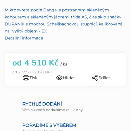
z
Mikrobyreta podle Banga, s postranním skleněným
5
kohoutem a skleněným jádrem, třída AS, čiré sklo značky
hvězdiček.
DURAN®, s modrou Schellbachovou stupnicí, kalibrovaná
na "vylitý objem - EX"
Detailní informace
od
4 510 Kč
/ ks
od
3 727,27 Kč
bez DPH
Tisk
Hlídat
Sdílet
RYCHLÉ DODÁNÍ
Většinu zboží dodáváme za 1-2 dny
PORADÍME S VÝBĚREM