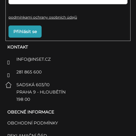
Vložením e-mailu souhlasíte s
podmínkami ochrany osobních údajů
Přihlásit se
KONTAKT
INFO
@
INSET.CZ
281 865 600
SADSKÁ 603/10
PRAHA 9 - HLOUBĚTÍN
198 00
OBECNÉ INFORMACE
OBCHODNÍ PODMÍNKY
REKLAMAČNÍ ŘÁD