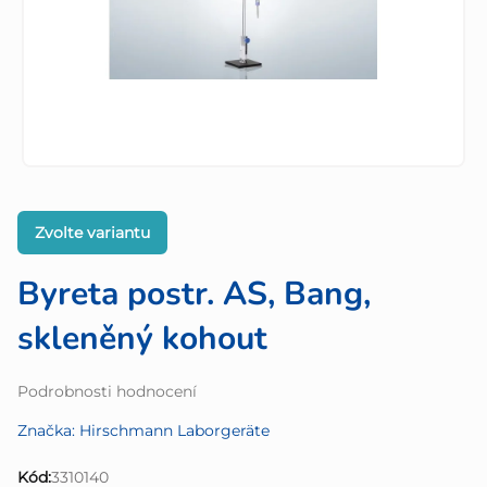
Zvolte variantu
Byreta postr. AS, Bang,
skleněný kohout
Průměrné
Podrobnosti hodnocení
hodnocení
Značka:
Hirschmann Laborgeräte
produktu
je
Kód:
3310140
0,0