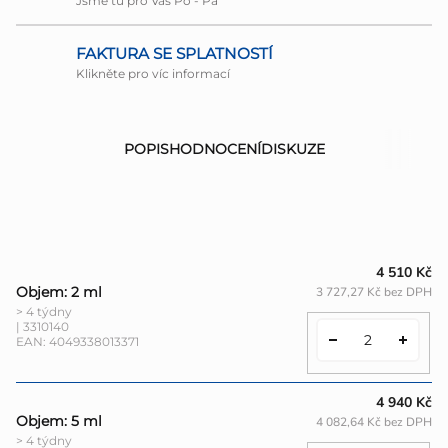
Jsme tu pro Vás Po - Pá
FAKTURA SE SPLATNOSTÍ
Klikněte pro víc informací
POPIS
HODNOCENÍ
DISKUZE
4 510 Kč
Objem: 2 ml
3 727,27 Kč bez DPH
> 4 týdny
| 3310140
EAN:
4049338013371
4 940 Kč
Objem: 5 ml
4 082,64 Kč bez DPH
> 4 týdny