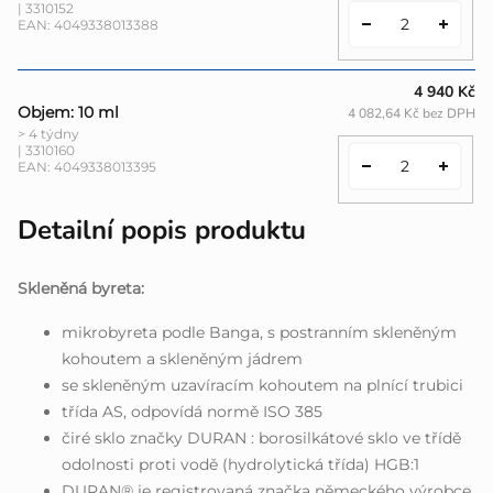
| 3310152
EAN:
4049338013388
4 940 Kč
Objem: 10 ml
4 082,64 Kč bez DPH
> 4 týdny
| 3310160
EAN:
4049338013395
Detailní popis produktu
Skleněná byreta:
mikrobyreta podle Banga, s postranním skleněným
kohoutem a skleněným jádrem
se skleněným uzavíracím kohoutem na plnící trubici
třída AS, odpovídá normě ISO 385
čiré sklo značky DURAN : borosilkátové sklo ve třídě
odolnosti proti vodě (hydrolytická třída) HGB:1
DURAN® je registrovaná značka německého výrobce