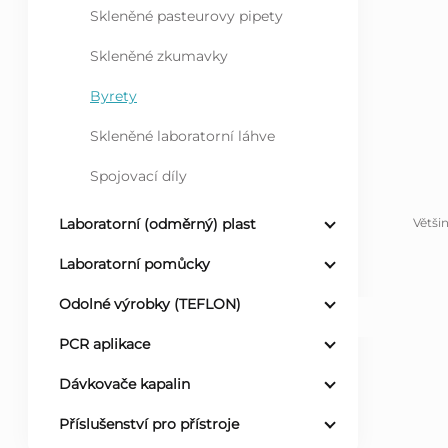
Skleněné pasteurovy pipety
l
Skleněné zkumavky
Byrety
Skleněné laboratorní láhve
Spojovací díly
Větši
Laboratorní (odměrný) plast
Laboratorní pomůcky
Odolné výrobky (TEFLON)
PCR aplikace
Dávkovače kapalin
Příslušenství pro přístroje