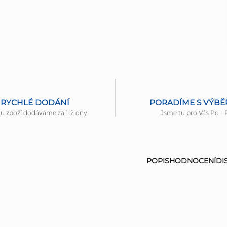
RYCHLÉ DODÁNÍ
PORADÍME S VÝB
nu zboží dodáváme za 1-2 dny
Jsme tu pro Vás Po - 
POPIS
HODNOCENÍ
DI