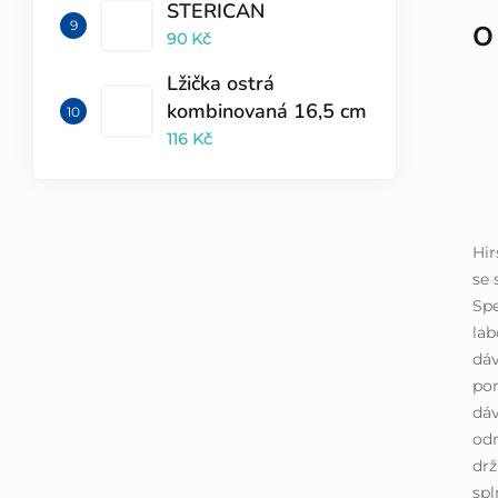
STERICAN
O
90 Kč
Lžička ostrá
kombinovaná 16,5 cm
116 Kč
Hi
se 
Spe
lab
dáv
por
dáv
odm
drž
spl