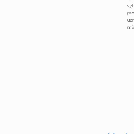
vyb
pro
uzn
měř