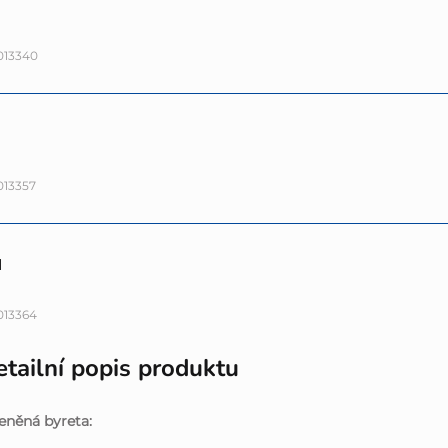
013340
013357
l
013364
tailní popis produktu
eněná byreta: