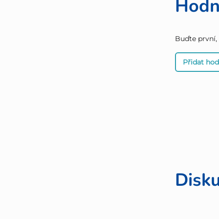
Hodn
Buďte první,
Přidat ho
Disk