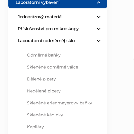
Laboratorní vybavení
r
Jednorázový materiál
a
Příslušenství pro mikroskopy
n
Laboratorní (odměrné) sklo
n
Odměrné baňky
Skleněné odměrné válce
í
Dělené pipety
p
Nedělené pipety
a
Skleněné erlenmayerovy baňky
n
Skleněné kádinky
e
Kapiláry