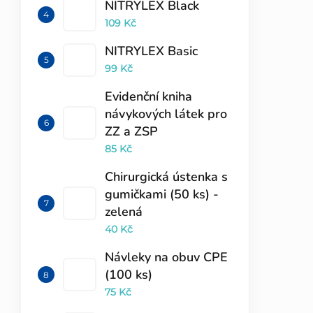
NITRYLEX Black
109 Kč
NITRYLEX Basic
99 Kč
Evidenční kniha
návykových látek pro
ZZ a ZSP
85 Kč
Chirurgická ústenka s
gumičkami (50 ks) -
zelená
40 Kč
Návleky na obuv CPE
(100 ks)
75 Kč