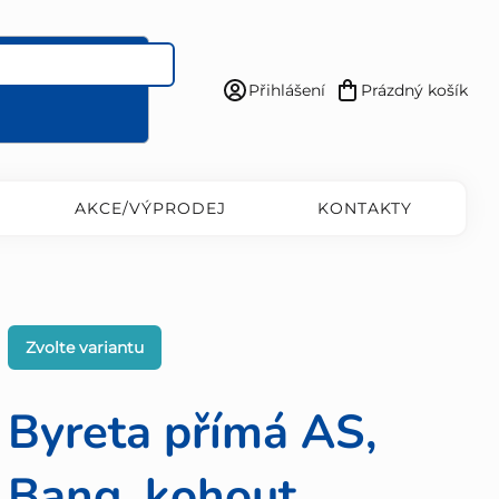
Přihlášení
Prázdný košík
Nákupní
košík
AKCE/VÝPRODEJ
KONTAKTY
Zvolte variantu
Byreta přímá AS,
Bang, kohout