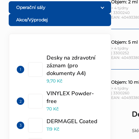
Objem: 2 ml
Operační sály
> 4 týdny
| 3300240
EAN:
4049338
Akce/Výprodej
Objem: 5 ml
TOP 10 PRODUKTŮ
> 4 týdny
| 3300252
Desky na zdravotní
EAN:
4049338
záznam (pro
dokumenty A4)
9,70 Kč
Objem: 10 m
> 4 týdny
VINYLEX Powder-
| 3300260
EAN:
4049338
free
70 Kč
De
DERMAGEL Coated
119 Kč
Skl