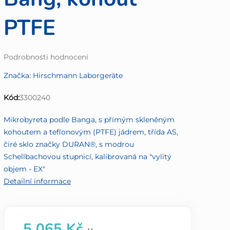
PTFE
Průměrné
Podrobnosti hodnocení
hodnocení
Značka:
Hirschmann Laborgeräte
produktu
je
Kód:
3300240
0,0
z
Mikrobyreta podle Banga, s přímým skleněným
5
kohoutem a teflonovým (PTFE) jádrem, třída AS,
hvězdiček.
čiré sklo značky DURAN®, s modrou
Schellbachovou stupnicí, kalibrovaná na "vylitý
objem - EX"
Detailní informace
5 065 Kč