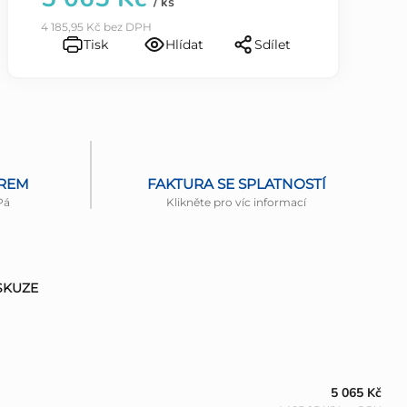
/ ks
4 185,95 Kč bez DPH
Tisk
Hlídat
Sdílet
ĚREM
FAKTURA SE SPLATNOSTÍ
Pá
Klikněte pro víc informací
SKUZE
5 065 Kč