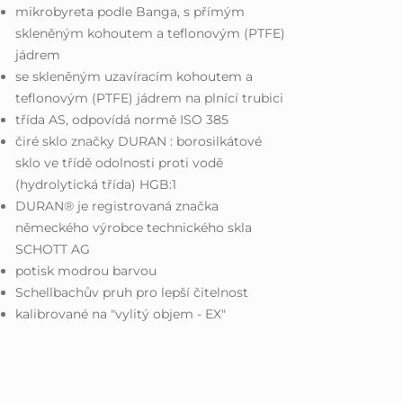
mikrobyreta podle Banga, s přímým
skleněným kohoutem a teflonovým (PTFE)
jádrem
se skleněným uzavíracím kohoutem a
teflonovým (PTFE) jádrem na plnící trubici
třída AS, odpovídá normě ISO 385
čiré sklo značky DURAN : borosilkátové
sklo ve třídě odolnosti proti vodě
(hydrolytická třída) HGB:1
DURAN® je registrovaná značka
německého výrobce technického skla
SCHOTT AG
potisk modrou barvou
Schellbachův pruh pro lepší čitelnost
kalibrované na "vylitý objem - EX"