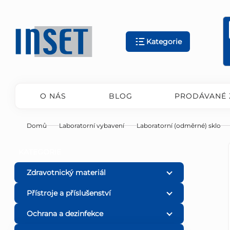
Přejít
na
obsah
Kategorie
O NÁS
BLOG
PRODÁVANÉ 
Domů
Laboratorní vybavení
Laboratorní (odměrné) sklo
P
Přeskočit
KATEGORIE
kategorie
o
Zdravotnický materiál
Přístroje a příslušenství
s
Ochrana a dezinfekce
t