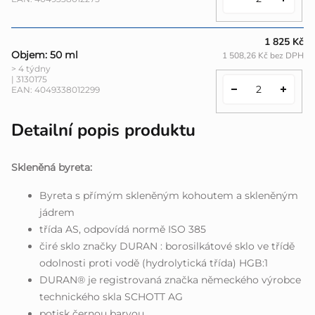
1 825 Kč
Objem: 50 ml
1 508,26 Kč bez DPH
> 4 týdny
| 3130175
EAN:
4049338012299
Detailní popis produktu
Skleněná byreta:
Byreta s přímým skleněným kohoutem a skleněným
jádrem
třída AS, odpovídá normě ISO 385
čiré sklo značky DURAN : borosilkátové sklo ve třídě
odolnosti proti vodě (hydrolytická třída) HGB:1
DURAN® je registrovaná značka německého výrobce
technického skla SCHOTT AG
potisk černou barvou