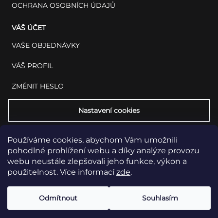
OCHRANA OSOBNÍCH ÚDAJŮ
VÁŠ ÚČET
VAŠE OBJEDNÁVKY
VÁŠ PROFIL
ZMĚNIT HESLO
Nastavení cookies
Používáme cookies, abychom Vám umožnili
pohodlné prohlížení webu a díky analýze provozu
webu neustále zlepšovali jeho funkce, výkon a
použitelnost. Více informací
zde
.
Copyright 2026
INSET: Med & Lab
Všechna práva vyhrazena.
Upravit
Odmítnout
Souhlasím
nastavení cookies
Vytvořil Shoptet