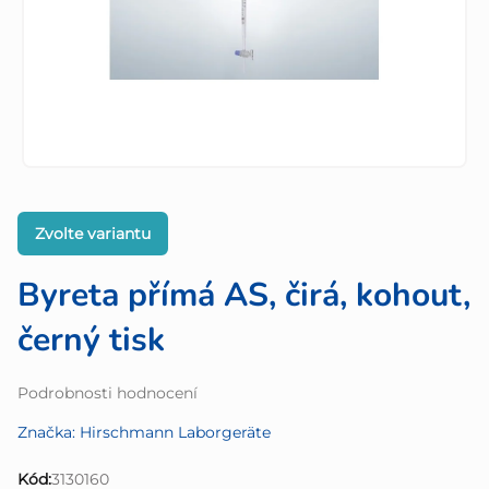
Zvolte variantu
Byreta přímá AS, čirá, kohout,
černý tisk
Průměrné
Podrobnosti hodnocení
hodnocení
Značka:
Hirschmann Laborgeräte
produktu
je
Kód:
3130160
0,0