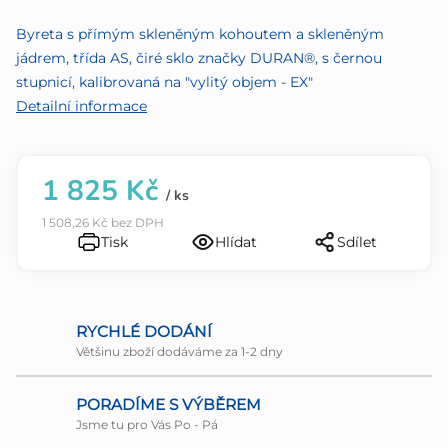
z
Byreta s přímým skleněným kohoutem a skleněným
5
jádrem, třída AS, čiré sklo značky DURAN®, s černou
hvězdiček.
stupnicí, kalibrovaná na "vylitý objem - EX"
Detailní informace
1 825 Kč
/ ks
1 508,26 Kč bez DPH
Tisk
Hlídat
Sdílet
RYCHLÉ DODÁNÍ
Většinu zboží dodáváme za 1-2 dny
PORADÍME S VÝBĚREM
Jsme tu pro Vás Po - Pá