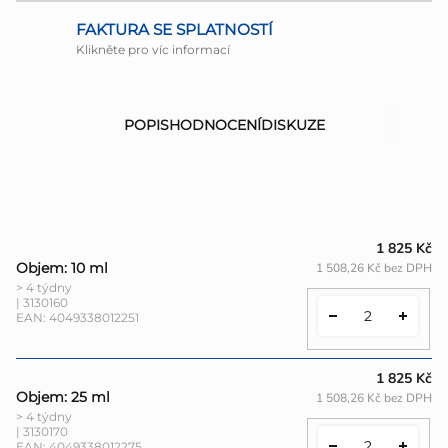
FAKTURA SE SPLATNOSTÍ
Klikněte pro víc informací
POPIS
HODNOCENÍ
DISKUZE
1 825 Kč
Objem: 10 ml
1 508,26 Kč bez DPH
> 4 týdny
| 3130160
EAN:
4049338012251
1 825 Kč
Objem: 25 ml
1 508,26 Kč bez DPH
> 4 týdny
| 3130170
EAN:
4049338012275