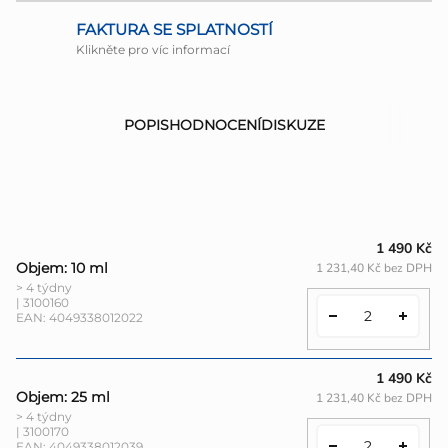
FAKTURA SE SPLATNOSTÍ
Klikněte pro víc informací
POPIS
HODNOCENÍ
DISKUZE
1 490 Kč
Objem: 10 ml
1 231,40 Kč bez DPH
> 4 týdny
| 3100160
EAN:
4049338012022
1 490 Kč
Objem: 25 ml
1 231,40 Kč bez DPH
> 4 týdny
| 3100170
EAN:
4049338012039