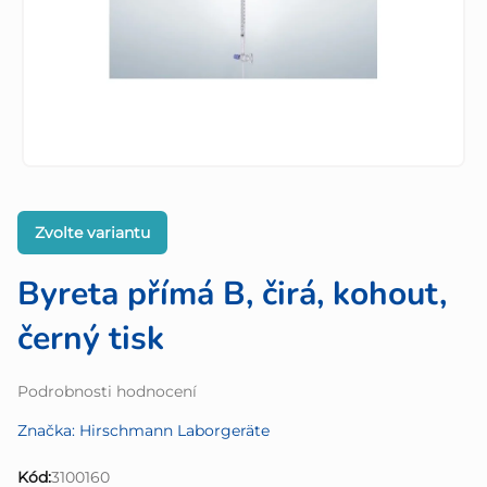
Zvolte variantu
Byreta přímá B, čirá, kohout,
černý tisk
Průměrné
Podrobnosti hodnocení
hodnocení
Značka:
Hirschmann Laborgeräte
produktu
je
Kód:
3100160
0,0