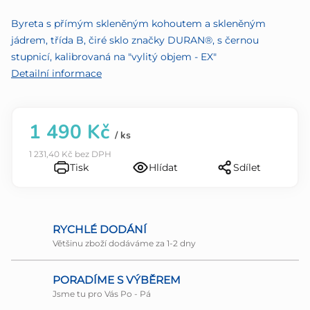
z
Byreta s přímým skleněným kohoutem a skleněným
5
jádrem, třída B, čiré sklo značky DURAN®, s černou
hvězdiček.
stupnicí, kalibrovaná na "vylitý objem - EX"
Detailní informace
1 490 Kč
/ ks
1 231,40 Kč bez DPH
Tisk
Hlídat
Sdílet
RYCHLÉ DODÁNÍ
Většinu zboží dodáváme za 1-2 dny
PORADÍME S VÝBĚREM
Jsme tu pro Vás Po - Pá