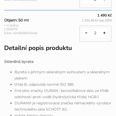
1 490 Kč
Objem: 50 ml
1 231,40 Kč bez DPH
> 4 týdny
| 3100175
EAN:
4049338012046
Detailní popis produktu
Skleněná byreta:
Byreta s přímým skleněným kohoutem a skleněným
jádrem
třída B, odpovídá normě ISO 385
čiré sklo značky DURAN : borosilkátové sklo ve třídě
odolnosti proti vodě (hydrolytická třída) HGB:1
DURAN® je registrovaná značka německého výrobce
technického skla SCHOTT AG
potisk černou barvou