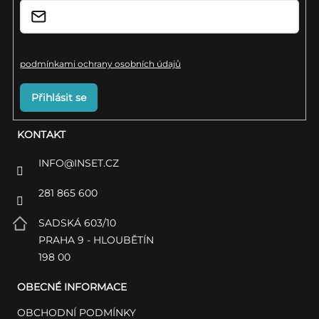
Vložením e-mailu souhlasíte s
podmínkami ochrany osobních údajů
Přihlásit se
KONTAKT
INFO
@
INSET.CZ
281 865 600
SADSKÁ 603/10
PRAHA 9 - HLOUBĚTÍN
198 00
OBECNÉ INFORMACE
OBCHODNÍ PODMÍNKY