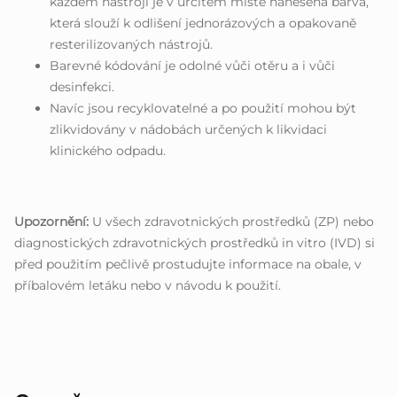
každém nástroji je v určitém místě nanesena barva,
která slouží k odlišení jednorázových a opakovaně
resterilizovaných nástrojů.
Barevné kódování je odolné vůči otěru a i vůči
desinfekci.
Navíc jsou recyklovatelné a po použití mohou být
zlikvidovány v nádobách určených k likvidaci
klinického odpadu.
Upozornění:
U všech zdravotnických prostředků (ZP) nebo
diagnostických zdravotnických prostředků in vitro (IVD) si
před použitím pečlivě prostudujte informace na obale, v
příbalovém letáku nebo v návodu k použití.