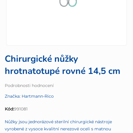
Chirurgické nůžky
hrotnatotupé rovné 14,5 cm
Průměrné
Podrobnosti hodnocení
hodnocení
Značka:
Hartmann-Rico
produktu
je
Kód:
991081
0,0
z
Nůžky jsou jednorázové sterilní chirurgické nástroje
5
vyrobené z vysoce kvalitní nerezové oceli s matnou
hvězdiček.