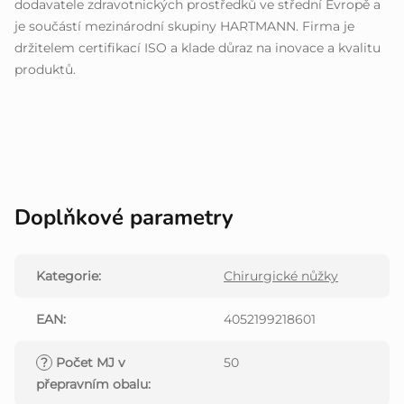
dodavatele zdravotnických prostředků ve střední Evropě a
je součástí mezinárodní skupiny HARTMANN. Firma je
držitelem certifikací ISO a klade důraz na inovace a kvalitu
produktů.
Doplňkové parametry
Kategorie
:
Chirurgické nůžky
EAN
:
4052199218601
?
Počet MJ v
50
přepravním obalu
: