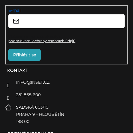
t
í
E-mail
Vložením e-mailu souhlasíte s
podmínkami ochrany osobních údajů
Přihlásit se
KONTAKT
INFO
@
INSET.CZ
281 865 600
SADSKÁ 603/10
PRAHA 9 - HLOUBĚTÍN
198 00