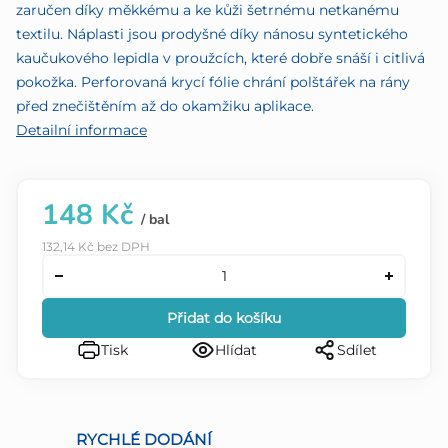
zaručen díky měkkému a ke kůži šetrnému netkanému
textilu. Náplasti jsou prodyšné díky nánosu syntetického
kaučukového lepidla v proužcích, které dobře snáší i citlivá
pokožka. Perforovaná krycí fólie chrání polštářek na rány
před znečištěním až do okamžiku aplikace.
Detailní informace
148 Kč
/ bal
132,14 Kč bez DPH
Přidat do košíku
Tisk
Hlídat
Sdílet
RYCHLÉ DODÁNÍ