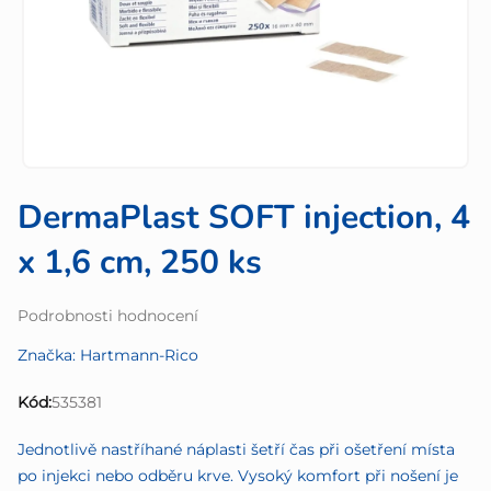
DermaPlast SOFT injection, 4
x 1,6 cm, 250 ks
Průměrné
Podrobnosti hodnocení
hodnocení
Značka:
Hartmann-Rico
produktu
je
Kód:
535381
0,0
z
Jednotlivě nastříhané náplasti šetří čas při ošetření místa
5
po injekci nebo odběru krve. Vysoký komfort při nošení je
hvězdiček.