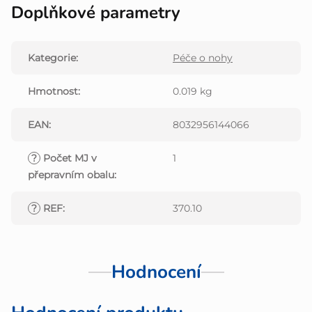
Doplňkové parametry
Kategorie
:
Péče o nohy
Hmotnost
:
0.019 kg
EAN
:
8032956144066
?
Počet MJ v
1
přepravním obalu
:
?
REF
:
370.10
Hodnocení