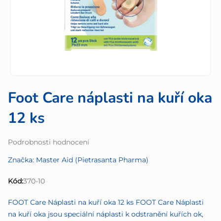
Foot Care náplasti na kuří oka
12 ks
Průměrné
Podrobnosti hodnocení
hodnocení
Značka:
Master Aid (Pietrasanta Pharma)
produktu
je
Kód:
370-10
0,0
z
FOOT Care Náplasti na kuří oka 12 ks FOOT Care Náplasti
5
na kuří oka jsou speciální náplasti k odstranění kuřích ok,
hvězdiček.