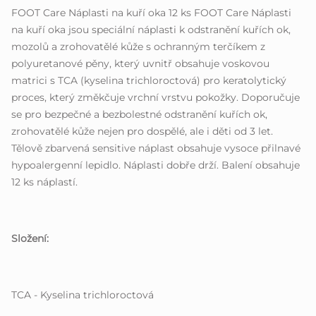
FOOT Care Náplasti na kuří oka 12 ks FOOT Care Náplasti
na kuří oka jsou speciální náplasti k odstranění kuřích ok,
mozolů a zrohovatělé kůže s ochranným terčíkem z
polyuretanové pěny, který uvnitř obsahuje voskovou
matrici s TCA (kyselina trichloroctová) pro keratolytický
proces, který změkčuje vrchní vrstvu pokožky. Doporučuje
se pro bezpečné a bezbolestné odstranění kuřích ok,
zrohovatělé kůže nejen pro dospělé, ale i děti od 3 let.
Tělově zbarvená sensitive náplast obsahuje vysoce přilnavé
hypoalergenní lepidlo. Náplasti dobře drží. Balení obsahuje
12 ks náplastí.
Složení:
TCA - Kyselina trichloroctová