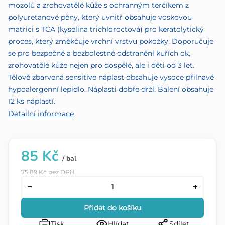
mozolů a zrohovatělé kůže s ochranným terčíkem z
polyuretanové pěny, který uvnitř obsahuje voskovou
matrici s TCA (kyselina trichloroctová) pro keratolytický
proces, který změkčuje vrchní vrstvu pokožky. Doporučuje
se pro bezpečné a bezbolestné odstranění kuřích ok,
zrohovatělé kůže nejen pro dospělé, ale i děti od 3 let.
Tělově zbarvená sensitive náplast obsahuje vysoce přilnavé
hypoalergenní lepidlo. Náplasti dobře drží. Balení obsahuje
12 ks náplastí.
Detailní informace
85 Kč
/ bal
75,89 Kč bez DPH
Přidat do košíku
Tisk
Hlídat
Sdílet