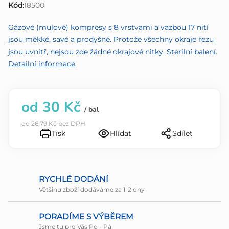
Kód:
18500
0,0
z
Gázové (mulové) kompresy s 8 vrstvami a vazbou 17 nití
5
jsou měkké, savé a prodyšné. Protože všechny okraje řezu
hvězdiček.
jsou uvnitř, nejsou zde žádné okrajové nitky. Sterilní balení.
Detailní informace
od
30 Kč
/ bal
od
26,79 Kč
bez DPH
Tisk
Hlídat
Sdílet
RYCHLÉ DODÁNÍ
Většinu zboží dodáváme za 1-2 dny
PORADÍME S VÝBĚREM
Jsme tu pro Vás Po - Pá