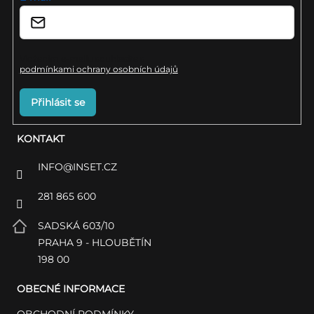
í
Vložením e-mailu souhlasíte s
podmínkami ochrany osobních údajů
Přihlásit se
KONTAKT
INFO
@
INSET.CZ
281 865 600
SADSKÁ 603/10
PRAHA 9 - HLOUBĚTÍN
198 00
OBECNÉ INFORMACE
OBCHODNÍ PODMÍNKY