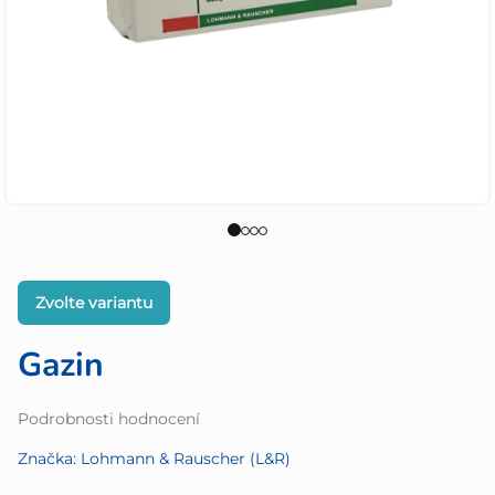
Zvolte variantu
Gazin
Průměrné
Podrobnosti hodnocení
hodnocení
Značka:
Lohmann & Rauscher (L&R)
produktu
je