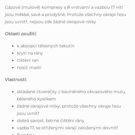
Gázové (mulové) kompresy s 8 vrstvami a vazbou 17 nití
jsou měkké, savé a prodyšné. Protože všechny okraje řezu
jsou uvnitř, nejsou zde žádné okrajové nitky
Oblasti použití:
k absopci tělesných tekutin
krytí na rány
čištění ran
nosič mastí
Vlastnosti:
skládané čtverečky z bavlněného obvazového mulu,
běleného kyslíkem
žádné okrajové nitky, protože všechny okraje řezu
jsou uvnitř
dobrá savost, šetrné čištění rány
vazba 17, se střiženými okraji založenými dovnitř