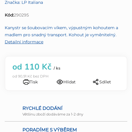
Značka:
LP Italiana
produktu
je
Kód:
290295
0,0
z
Kanystr se šoubovacím víkem, výpustným kohoutem a
5
madlem pro snadný transport. Kohout je vyměnitelný.
hvězdiček.
Detailní informace
od
110 Kč
/ ks
od
90,91 Kč
bez DPH
Tisk
Hlídat
Sdílet
RYCHLÉ DODÁNÍ
Většinu zboží dodáváme za 1-2 dny
PORADÍME S VÝBĚREM