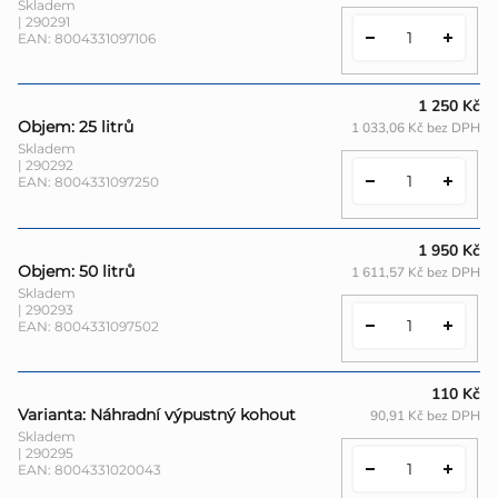
Skladem
| 290291
EAN:
8004331097106
1 250 Kč
Objem: 25 litrů
1 033,06 Kč bez DPH
Skladem
| 290292
EAN:
8004331097250
1 950 Kč
Objem: 50 litrů
1 611,57 Kč bez DPH
Skladem
| 290293
EAN:
8004331097502
110 Kč
Varianta: Náhradní výpustný kohout
90,91 Kč bez DPH
Skladem
| 290295
EAN:
8004331020043