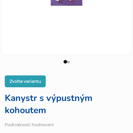
Zvolte variantu
Kanystr s výpustným
kohoutem
Průměrné
Podrobnosti hodnocení
hodnocení