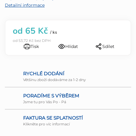
5
Detailní informace
hvězdiček.
od
65 Kč
/ ks
od
53,72 Kč
bez DPH
Tisk
Hlídat
Sdílet
RYCHLÉ DODÁNÍ
Většinu zboží dodáváme za 1-2 dny
PORADÍME S VÝBĚREM
Jsme tu pro Vás Po - Pá
FAKTURA SE SPLATNOSTÍ
Klikněte pro víc informací