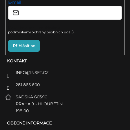
í
E-mail
Vložením e-mailu souhlasíte s
podmínkami ochrany osobních údajů
Přihlásit se
KONTAKT
INFO
@
INSET.CZ
281 865 600
SADSKÁ 603/10
PRAHA 9 - HLOUBĚTÍN
198 00
OBECNÉ INFORMACE