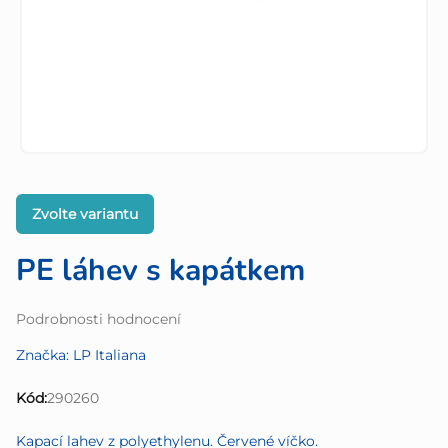
Zvolte variantu
PE láhev s kapátkem
Průměrné
Podrobnosti hodnocení
hodnocení
Značka:
LP Italiana
produktu
je
Kód:
290260
0,0
z
Kapací lahev z polyethylenu. Červené víčko.