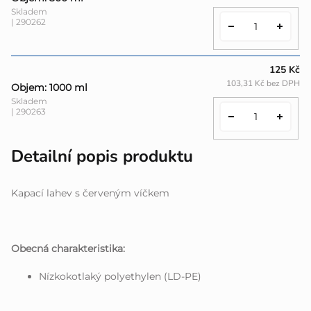
Skladem
| 290262
125 Kč
103,31 Kč bez DPH
Objem: 1000 ml
Skladem
| 290263
Detailní popis produktu
Kapací lahev s červeným víčkem
Obecná charakteristika:
Nízkokotlaký polyethylen (LD-PE)