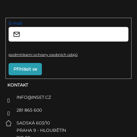
a
Vložte svůj e-mail a my vám budeme zasílat informace o
nových produktech na našem e-shopu.
t
í
E-mail
Vložením e-mailu souhlasíte s
podmínkami ochrany osobních údajů
Přihlásit se
KONTAKT
INFO
@
INSET.CZ
281 865 600
SADSKÁ 603/10
PRAHA 9 - HLOUBĚTÍN