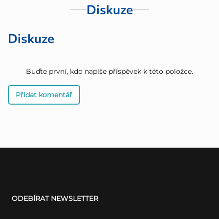
Diskuze
Diskuze
Buďte první, kdo napíše příspěvek k této položce.
Přidat komentář
Z
á
ODEBÍRAT NEWSLETTER
p