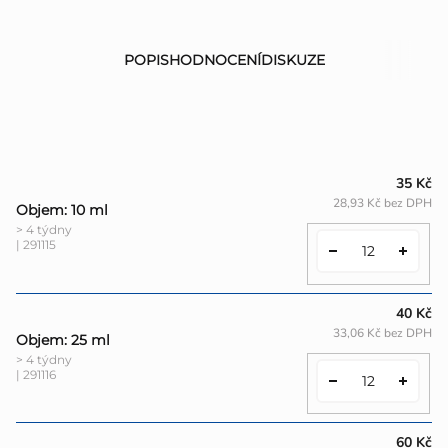
POPIS
HODNOCENÍ
DISKUZE
35 Kč
28,93 Kč bez DPH
Objem: 10 ml
> 4 týdny
| 291115
40 Kč
33,06 Kč bez DPH
Objem: 25 ml
> 4 týdny
| 291116
60 Kč