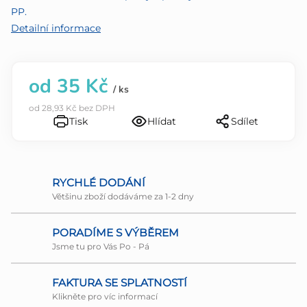
5
PP.
hvězdiček.
Detailní informace
od
35 Kč
/ ks
od
28,93 Kč
bez DPH
Tisk
Hlídat
Sdílet
RYCHLÉ DODÁNÍ
Většinu zboží dodáváme za 1-2 dny
PORADÍME S VÝBĚREM
Jsme tu pro Vás Po - Pá
FAKTURA SE SPLATNOSTÍ
Klikněte pro víc informací