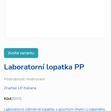
Zvolte variantu
Laboratorní lopatka PP
Průměrné
Podrobnosti hodnocení
hodnocení
Značka:
LP Italiana
produktu
je
Kód:
291115
0,0
z
Laboratorní odměrné lopatky s plochým dnem z odolného