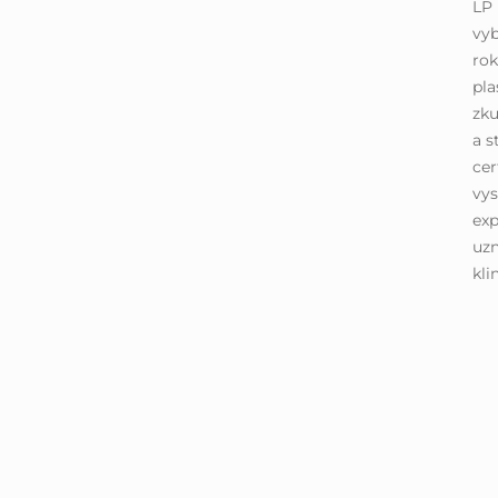
LP 
vyb
rok
pla
zku
a s
cer
vys
exp
uz
kli