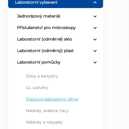
Laboratorní vybavení
r
Jednorázový materiál
a
Příslušenství pro mikroskopy
n
Laboratorní (odměrné) sklo
Laboratorní (odměrný) plast
n
Laboratorní pomůcky
í
Dózy a kanystry
p
GL uzávěry
a
Plastové laboratorní láhve
n
Nádoby, krabice, tácy
e
Nálevky a násypky