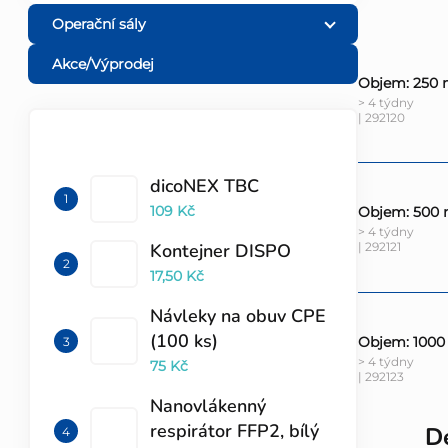
Operační sály
Akce/Výprodej
Objem: 250 
> 4 týdny
| 292120
TOP 10 PRODUKTŮ
dicoNEX TBC
109 Kč
Objem: 500 
> 4 týdny
| 292121
Kontejner DISPO
17,50 Kč
Návleky na obuv CPE
(100 ks)
Objem: 1000
> 4 týdny
75 Kč
| 292123
Nanovlákenný
respirátor FFP2, bílý
De