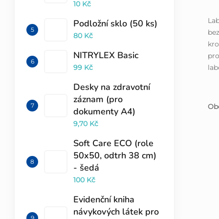
10 Kč
Lab
Podložní sklo (50 ks)
be
80 Kč
kr
NITRYLEX Basic
pro
lab
99 Kč
Desky na zdravotní
záznam (pro
Obe
dokumenty A4)
9,70 Kč
Soft Care ECO (role
50x50, odtrh 38 cm)
- šedá
100 Kč
Evidenční kniha
návykových látek pro