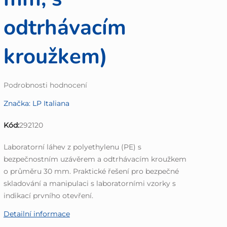
odtrhávacím
kroužkem)
Průměrné
Podrobnosti hodnocení
hodnocení
Značka:
LP Italiana
produktu
je
Kód:
292120
0,0
z
Laboratorní láhev z polyethylenu (PE) s
5
bezpečnostním uzávěrem a odtrhávacím kroužkem
hvězdiček.
o průměru 30 mm. Praktické řešení pro bezpečné
skladování a manipulaci s laboratorními vzorky s
indikací prvního otevření.
Detailní informace