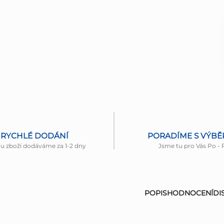
RYCHLÉ DODÁNÍ
PORADÍME S VÝB
nu zboží dodáváme za 1-2 dny
Jsme tu pro Vás Po - 
POPIS
HODNOCENÍ
DI