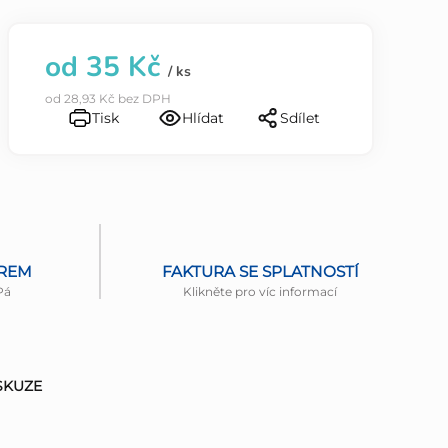
od
35 Kč
/ ks
od
28,93 Kč
bez DPH
Tisk
Hlídat
Sdílet
ĚREM
FAKTURA SE SPLATNOSTÍ
Pá
Klikněte pro víc informací
SKUZE