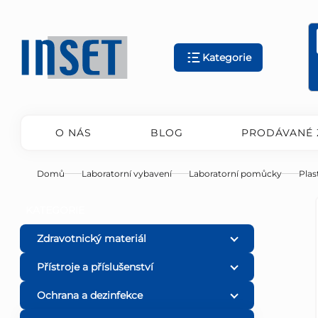
Přejít
na
obsah
Kategorie
O NÁS
BLOG
PRODÁVANÉ 
Domů
Laboratorní vybavení
Laboratorní pomůcky
Plas
P
Přeskočit
KATEGORIE
kategorie
o
Zdravotnický materiál
Přístroje a příslušenství
s
Ochrana a dezinfekce
t