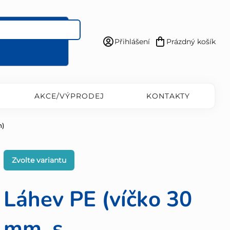
Přihlášení
Prázdný košík
Nákupní
košík
AKCE/VÝPRODEJ
KONTAKTY
m)
Zvolte variantu
Láhev PE (víčko 30
mm, s