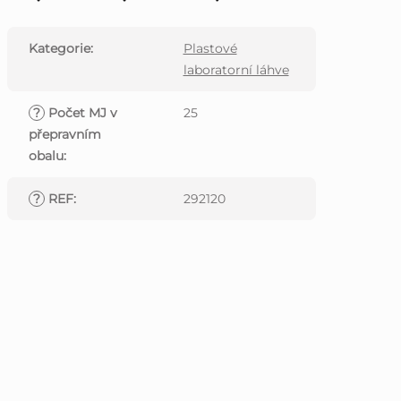
Kategorie
:
Plastové
laboratorní láhve
?
Počet MJ v
25
přepravním
obalu
:
?
REF
:
292120