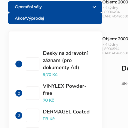
Objem: 2000 
Operační sály
> 4 týdny
| 8900494
EAN:
40493380
Akce/Výprodej
Objem: 2000 
TOP 10 PRODUKTŮ
> 4 týdny
| 8900594
Desky na zdravotní
EAN:
4049338
záznam (pro
De
dokumenty A4)
9,70 Kč
Skl
VINYLEX Powder-
free
70 Kč
DERMAGEL Coated
119 Kč