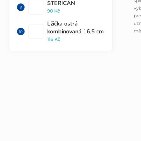
spl
STERICAN
vyb
90 Kč
pro
Lžička ostrá
uzn
kombinovaná 16,5 cm
měř
116 Kč