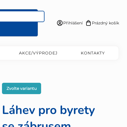
Přihlášení
Prázdný košík
Nákupní
košík
AKCE/VÝPRODEJ
KONTAKTY
Zvolte variantu
Láhev pro byrety
se zábrusem