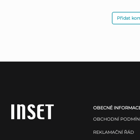
Přidat ko
Z
á
OBECNÉ INFORMAC
p
OBCHODNÍ PODMÍN
a
REKLAMAČNÍ ŘÁD