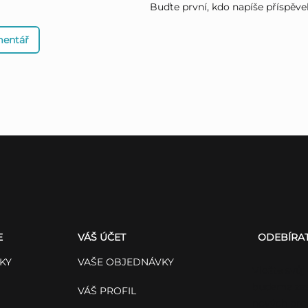
Buďte první, kdo napíše příspěve
mentář
E
VÁŠ ÚČET
ODEBÍRA
KY
VAŠE OBJEDNÁVKY
Vložte svůj
budeme zas
VÁŠ PROFIL
nových pro