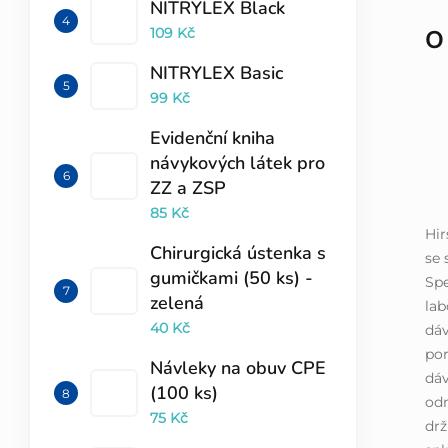
NITRYLEX Black
O
109 Kč
NITRYLEX Basic
99 Kč
Evidenční kniha
návykových látek pro
ZZ a ZSP
85 Kč
Hi
Chirurgická ústenka s
se 
gumičkami (50 ks) -
Spe
zelená
lab
40 Kč
dáv
por
Návleky na obuv CPE
dáv
(100 ks)
odm
75 Kč
drž