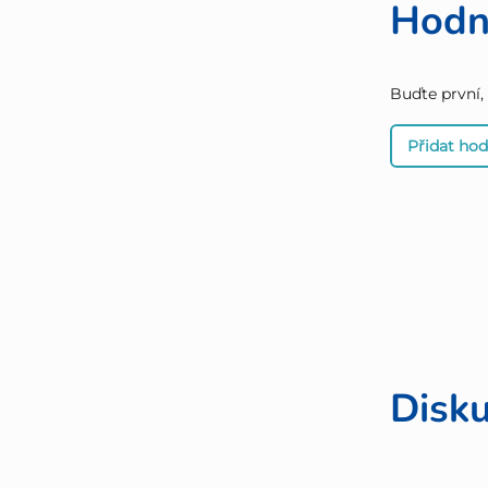
Hodn
Buďte první,
Přidat ho
Disk