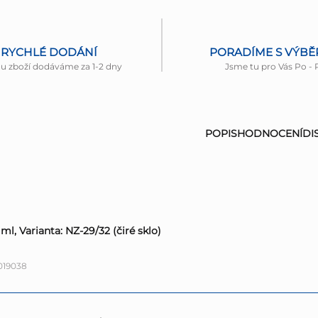
RYCHLÉ DODÁNÍ
PORADÍME S VÝB
nu zboží dodáváme za 1-2 dny
Jsme tu pro Vás Po - 
POPIS
HODNOCENÍ
DI
l, Varianta: NZ-29/32 (čiré sklo)
019038