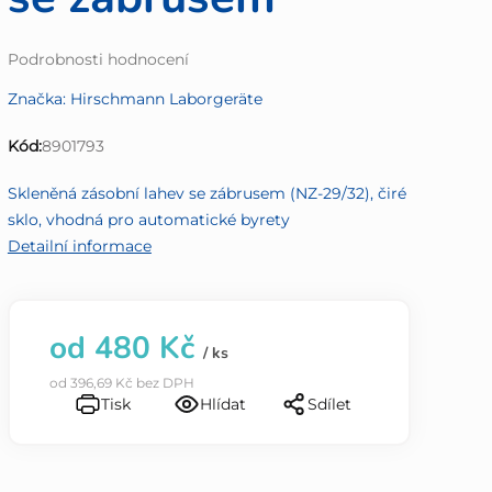
Průměrné
Podrobnosti hodnocení
hodnocení
Značka:
Hirschmann Laborgeräte
produktu
je
Kód:
8901793
0,0
z
Skleněná zásobní lahev se zábrusem (NZ-29/32), čiré
5
sklo, vhodná pro automatické byrety
hvězdiček.
Detailní informace
od
480 Kč
/ ks
od
396,69 Kč
bez DPH
Tisk
Hlídat
Sdílet