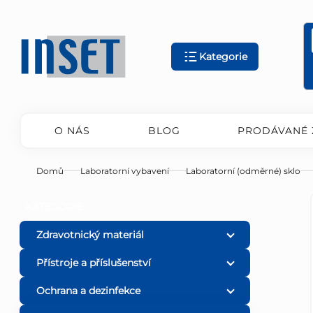
Přejít
na
obsah
Kategorie
O NÁS
BLOG
PRODÁVANÉ 
Domů
Laboratorní vybavení
Laboratorní (odměrné) sklo
P
Přeskočit
KATEGORIE
kategorie
o
Zdravotnický materiál
Přístroje a příslušenství
s
Ochrana a dezinfekce
t