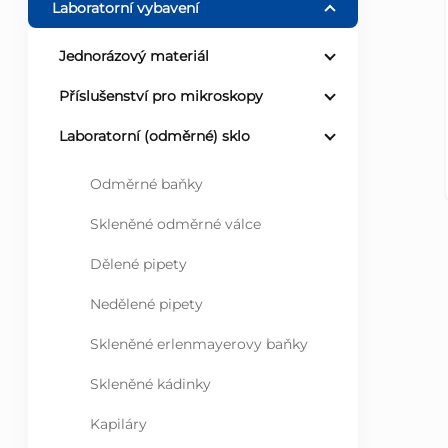
Laboratorní vybavení
r
Jednorázový materiál
a
Příslušenství pro mikroskopy
n
Laboratorní (odměrné) sklo
n
Odměrné baňky
Skleněné odměrné válce
í
Dělené pipety
p
Nedělené pipety
a
Skleněné erlenmayerovy baňky
n
Skleněné kádinky
e
Kapiláry