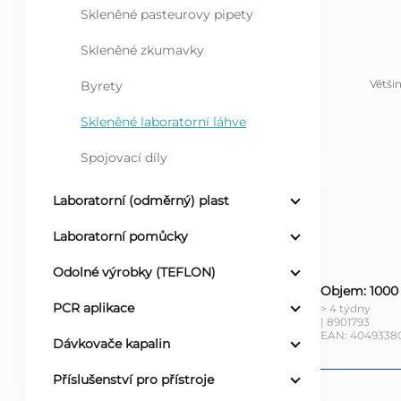
Skleněné pasteurovy pipety
l
Skleněné zkumavky
Větši
Byrety
Skleněné laboratorní láhve
Spojovací díly
Laboratorní (odměrný) plast
Laboratorní pomůcky
Odolné výrobky (TEFLON)
Objem: 1000 m
PCR aplikace
> 4 týdny
| 8901793
EAN:
4049338
Dávkovače kapalin
Příslušenství pro přístroje