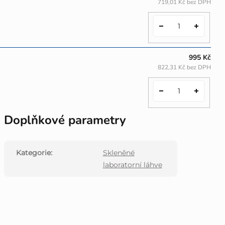
719,01 Kč bez DPH
995 Kč
822,31 Kč bez DPH
Doplňkové parametry
Kategorie
:
Skleněné
laboratorní láhve