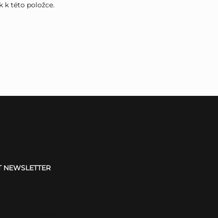
k k této položce.
T NEWSLETTER
 e-mail a my vám
ílat informace o
duktech na našem e-