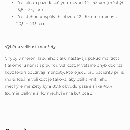
Pro silnou paži dospělých: obvod 34 - 43 cm (měchýř:
15,8 × 34,1 cm)
Pro stehno dospělých: obvod 42 - 54 cm (měchýř:
20,9 × 43,9 cm)
Výběr a velikost manžety:
Chyby v měření krevního tlaku nastávají, pokud manžeta
tlakoměru nemá správnou velikost. K většině chyb dochází,
když lékaři používají manžety, které jsou pro pacienty příliš
malé. Ideální velikost je taková, aby délka vnitřního
měchýře manžety byla 80% obvodu paže a šířka 40%
(poměr délky a šířky měchýře má být cca 2:1)