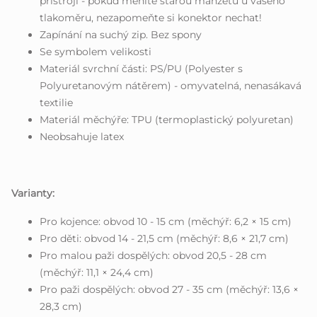
přístroji - pokud měníte starou manžetu u vašeho
tlakoměru, nezapomeňte si konektor nechat!
Zapínání na suchý zip. Bez spony
Se symbolem velikosti
Materiál svrchní části: PS/PU (Polyester s
Polyuretanovým nátěrem) - omyvatelná, nenasákavá
textilie
Materiál měchýře: TPU (termoplastický polyuretan)
Neobsahuje latex
Varianty:
Pro kojence: obvod 10 - 15 cm (měchýř: 6,2 × 15 cm)
Pro děti: obvod 14 - 21,5 cm (měchýř: 8,6 × 21,7 cm)
Pro malou paži dospělých: obvod 20,5 - 28 cm
(měchýř: 11,1 × 24,4 cm)
Pro paži dospělých: obvod 27 - 35 cm (měchýř: 13,6 ×
28,3 cm)