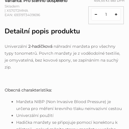
Varianta: Pro stehno dospělého
454,55 Kč bez DPH
Skladem
| XS7072MMA
EAN:
6931973409696
Detailní popis produktu
Univerzální
2-hadičková
náhradní manžeta pro všechny
typy tonometrů. Povrch manžety je z voděodolné textilie,
je omyvatelná, bez kovové spony, se zapínáním na suchý
zip.
Obecná charakteristika:
Manžeta NIBP (Non Invasive Blood Pressure) je
určena pro měření krevního tlaku neinvazivní cestou
Univerzální použití
Hadička manžety se připojuje pomocí konektoru k