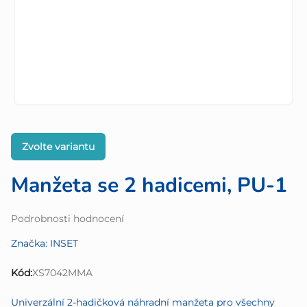
Zvolte variantu
Manžeta se 2 hadicemi, PU-1
Průměrné
Podrobnosti hodnocení
hodnocení
Značka:
INSET
produktu
je
Kód:
XS7042MMA
0,0
z
Univerzální 2-hadičková náhradní manžeta pro všechny