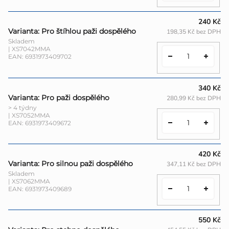
240 Kč
Varianta: Pro štíhlou paži dospělého
198,35 Kč bez DPH
Skladem
| XS7042MMA
EAN:
6931973409702
340 Kč
Varianta: Pro paži dospělého
280,99 Kč bez DPH
> 4 týdny
| XS7052MMA
EAN:
6931973409672
420 Kč
Varianta: Pro silnou paži dospělého
347,11 Kč bez DPH
Skladem
| XS7062MMA
EAN:
6931973409689
550 Kč