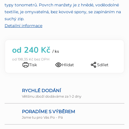
5
typy tonometrů. Povrch manžety je z hnědé, voděodolné
hvězdiček.
textilie, je omyvatelná, bez kovové spony, se zapínáním na
suchý zip.
Detailní informace
od
240 Kč
/ ks
od
198,35 Kč
bez DPH
Tisk
Hlídat
Sdílet
RYCHLÉ DODÁNÍ
Většinu zboží dodáváme za 1-2 dny
PORADÍME S VÝBĚREM
Jsme tu pro Vás Po - Pá