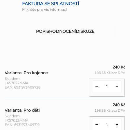
FAKTURA SE SPLATNOSTÍ
Klikněte pro víc informací
POPIS
HODNOCENÍ
DISKUZE
240 Kč
Varianta: Pro kojence
198,35 Kč bez DPH
Skladem
| XS7022MMA
EAN:
6931973409726
240 Kč
Varianta: Pro děti
198,35 Kč bez DPH
Skladem
| XS7032MMA
EAN:
6931973409719