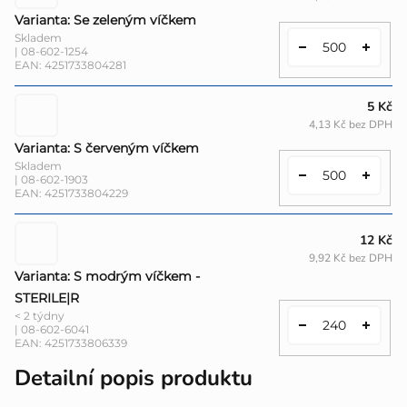
Varianta: Se zeleným víčkem
Skladem
| 08-602-1254
EAN:
4251733804281
5 Kč
4,13 Kč bez DPH
Varianta: S červeným víčkem
Skladem
| 08-602-1903
EAN:
4251733804229
12 Kč
9,92 Kč bez DPH
Varianta: S modrým víčkem -
STERILE|R
< 2 týdny
| 08-602-6041
EAN:
4251733806339
Detailní popis produktu