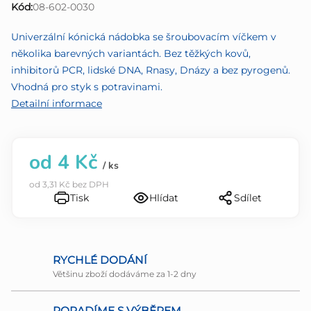
Kód:
08-602-0030
0,0
z
Univerzální kónická nádobka se šroubovacím víčkem v
5
několika barevných variantách. Bez těžkých kovů,
hvězdiček.
inhibitorů PCR, lidské DNA, Rnasy, Dnázy a bez pyrogenů.
Vhodná pro styk s potravinami.
Detailní informace
od
4 Kč
/ ks
od
3,31 Kč
bez DPH
Tisk
Hlídat
Sdílet
RYCHLÉ DODÁNÍ
Většinu zboží dodáváme za 1-2 dny
PORADÍME S VÝBĚREM