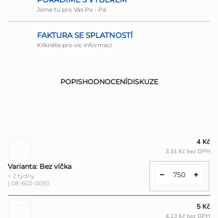
Jsme tu pro Vás Po - Pá
FAKTURA SE SPLATNOSTÍ
Klikněte pro víc informací
POPIS
HODNOCENÍ
DISKUZE
4 Kč
3,31 Kč bez DPH
Varianta: Bez víčka
< 2 týdny
| 08-602-0030
5 Kč
4,13 Kč bez DPH