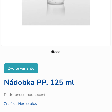
Zvolte variantu
Nádobka PP, 125 ml
Průměrné
Podrobnosti hodnocení
hodnocení
Značka:
Nerbe plus
produktu
je