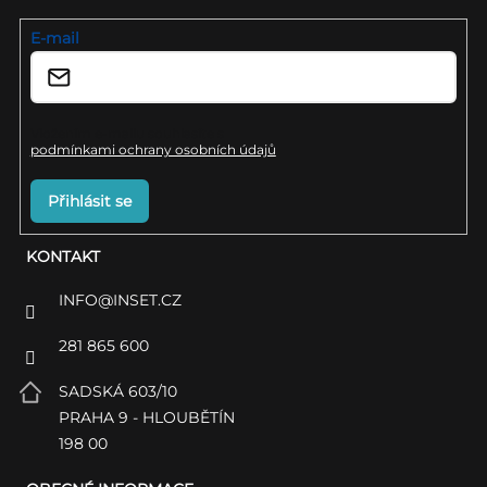
t
í
E-mail
Vložením e-mailu souhlasíte s
podmínkami ochrany osobních údajů
Přihlásit se
KONTAKT
INFO
@
INSET.CZ
281 865 600
SADSKÁ 603/10
PRAHA 9 - HLOUBĚTÍN
198 00