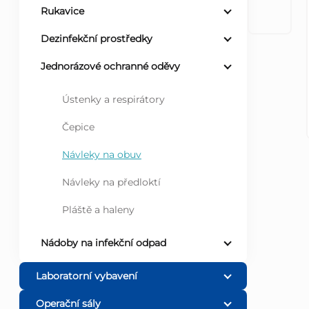
Rukavice
r
Dezinfekční prostředky
a
Jednorázové ochranné oděvy
n
Ústenky a respirátory
n
Čepice
Návleky na obuv
í
Návleky na předloktí
p
Pláště a haleny
a
Nádoby na infekční odpad
n
Laboratorní vybavení
e
Operační sály