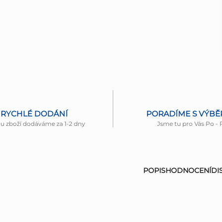
RYCHLÉ DODÁNÍ
PORADÍME S VÝB
nu zboží dodáváme za 1-2 dny
Jsme tu pro Vás Po - 
POPIS
HODNOCENÍ
DI