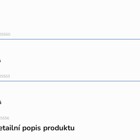
25550
á
25553
á
25556
tailní popis produktu