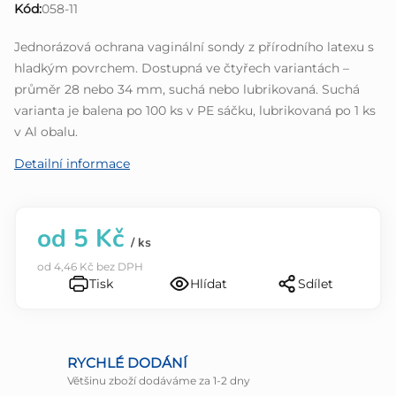
Kód:
058-11
0,0
z
Jednorázová ochrana vaginální sondy z přírodního latexu s
5
hladkým povrchem. Dostupná ve čtyřech variantách –
hvězdiček.
průměr 28 nebo 34 mm, suchá nebo lubrikovaná. Suchá
varianta je balena po 100 ks v PE sáčku, lubrikovaná po 1 ks
v Al obalu.
Detailní informace
od
5 Kč
/ ks
od
4,46 Kč
bez DPH
Tisk
Hlídat
Sdílet
RYCHLÉ DODÁNÍ
Většinu zboží dodáváme za 1-2 dny