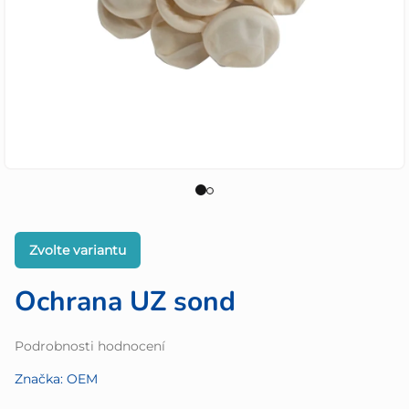
Zvolte variantu
Ochrana UZ sond
Průměrné
Podrobnosti hodnocení
hodnocení
Značka:
OEM
produktu
je