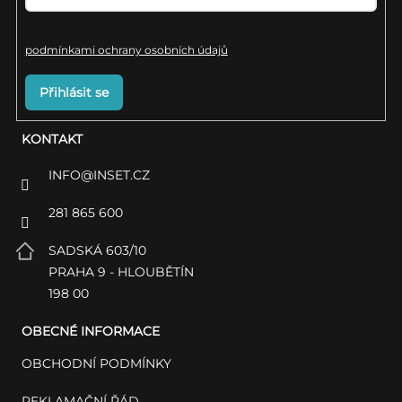
Vložením e-mailu souhlasíte s
podmínkami ochrany osobních údajů
Přihlásit se
KONTAKT
INFO
@
INSET.CZ
281 865 600
SADSKÁ 603/10
PRAHA 9 - HLOUBĚTÍN
198 00
OBECNÉ INFORMACE
OBCHODNÍ PODMÍNKY
REKLAMAČNÍ ŘÁD