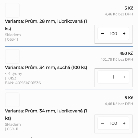
5 Kč
4,46 Kč bez DPH
Varianta: Prům. 28 mm, lubrikovaná (1
ks)
Skladem
| 063-11
450 Kč
401,79 Kč bez DPH
Varianta: Prům. 34 mm, suchá (100 ks)
< 4 týdny
| 10153
EAN:
4019514101536
5 Kč
4,46 Kč bez DPH
Varianta: Prům. 34 mm, lubrikovaná (1
ks)
Skladem
| 058-11