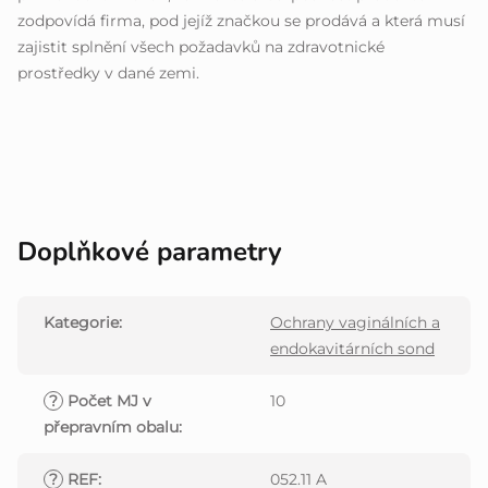
zodpovídá firma, pod jejíž značkou se prodává a která musí
zajistit splnění všech požadavků na zdravotnické
prostředky v dané zemi.
Doplňkové parametry
Kategorie
:
Ochrany vaginálních a
endokavitárních sond
?
Počet MJ v
10
přepravním obalu
:
?
REF
:
052.11 A