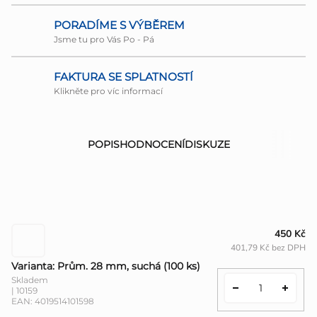
PORADÍME S VÝBĚREM
Jsme tu pro Vás Po - Pá
FAKTURA SE SPLATNOSTÍ
Klikněte pro víc informací
POPIS
HODNOCENÍ
DISKUZE
450 Kč
401,79 Kč bez DPH
Varianta: Prům. 28 mm, suchá (100 ks)
Skladem
| 10159
EAN:
4019514101598